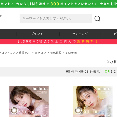
販
）
ブランド
ランキング
ピ
3,300円(税込)以上ご購入で
送料無料！
ラコン・コスメ通販TOP
>
カラコン
>
着色直径
> 13.5mm
並び替
68 件中 49-68 件表示
1
2