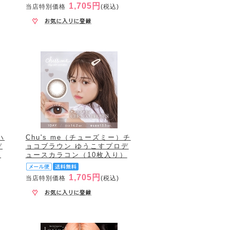
1,705円
当店特別価格
(税込)
ハ
Chu's me（チューズミー）チ
デ
ョコブラウン ゆうこすプロデ
）
ュースカラコン（10枚入り）
1,705円
当店特別価格
(税込)