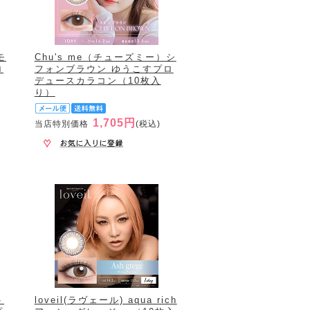
モ
Chu's me（チューズミー）シ
ロ
フォンブラウン ゆうこすプロ
デュースカラコン（10枚入
り）
1,705円
当店特別価格
(税込)
ト
loveil(ラヴェール) aqua rich