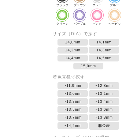
ブラック
ブラウン
グレー
ブルー
グリーン
パープル
ピンク
ヘーゼル
サイズ（DIA）で探す
14,0mm
14,1mm
14,2mm
14,3mm
14,4mm
14,5mm
15,0mm
着色直径で探す
~11.9mm
~12,8mm
~13,0mm
~13,1mm
~13,3mm
~13,4mm
~13,5mm
~13,6mm
~13,7mm
~13,8mm
~14,2mm
非公表