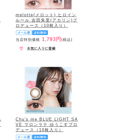
melotte(メロット) ヒロイン
ロ
ルール 吉田朱里(アカリン)プ
ロデュース（10枚入り）
1,793円
当店特別価格
(税込)
A
Chu's me BLUE LIGHT SA
す
VE マロンラテ ゆうこすプロ
デュース（10枚入り）