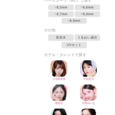
ベースカーブ（BC）で探す
~8,5mm
~8,6mm
~8,7mm
~8,8mm
~8,9mm
その他
高含水
うるおい成分
UVカット
モデル・タレントで探す