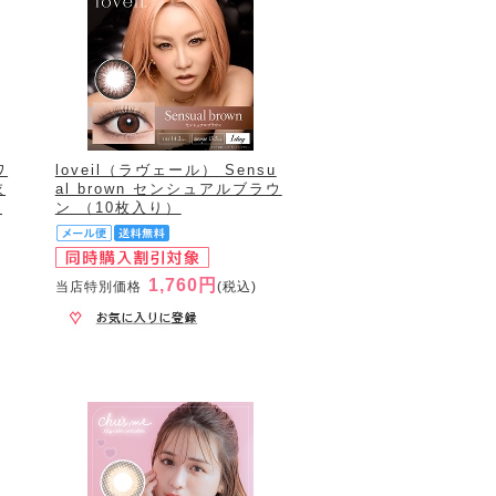
ワ
loveil（ラヴェール） Sensu
衣
al brown センシュアルブラウ
）
ン （10枚入り）
1,760円
当店特別価格
(税込)