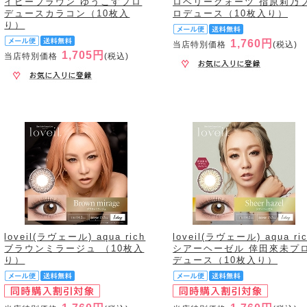
イビーブラウン ゆうこすプロ
ロベリークォーツ 指原莉乃
デュースカラコン（10枚入
ロデュース（10枚入り）
り）
1,760円
当店特別価格
(税込)
1,705円
当店特別価格
(税込)
loveil(ラヴェール) aqua rich
loveil(ラヴェール) aqua ri
ブラウンミラージュ （10枚入
シアーヘーゼル 倖田來未プ
り）
デュース（10枚入り）