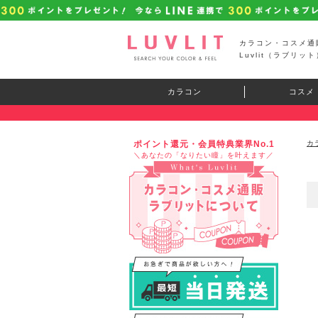
カラコン・コスメ通
Luvlit（ラブリット
カラコン
コスメ
ポイント還元・会員特典業界No.1
カ
＼あなたの「なりたい瞳」を叶えます／