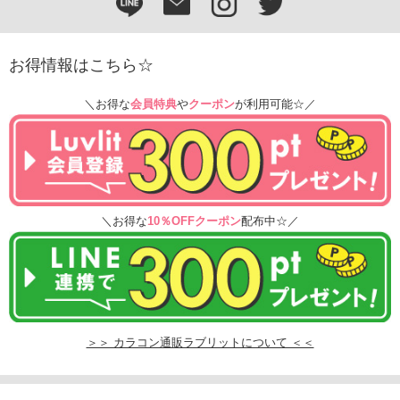
お得情報はこちら☆
＼お得な
会員特典
や
クーポン
が利用可能☆／
＼お得な
10％OFFクーポン
配布中☆／
＞＞ カラコン通販ラブリットについて ＜＜