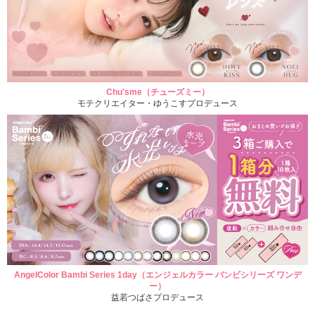
Chu'sme（チューズミー）
モテクリエイター・ゆうこすプロデュース
AngelColor Bambi Series 1day（エンジェルカラー バンビシリーズ ワンデ
ー）
益若つばさプロデュース