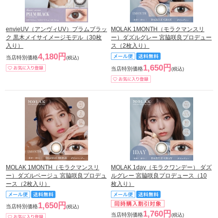
envieUV（アンヴィUV）プラムブラッ
MOLAK 1MONTH（モラクマンスリ
ク 黒木メイサイメージモデル（30枚
ー）ダズルグレー 宮脇咲良プロデュー
入り）
ス（2枚入り）
4,180円
当店特別価格
(税込)
1,650円
当店特別価格
(税込)
MOLAK 1MONTH（モラクマンスリ
MOLAK 1day（モラクワンデー） ダズ
ー）ダズルベージュ 宮脇咲良プロデュ
ルグレー 宮脇咲良プロデュース（10
ース（2枚入り）
枚入り）
1,650円
当店特別価格
(税込)
1,760円
当店特別価格
(税込)