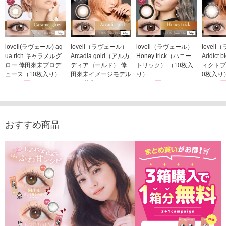
loveil(ラヴェール) aq
loveil（ラヴェール）
loveil（ラヴェール）
lovei
ua rich キャラメルグ
Arcadia gold（アルカ
Honey trick（ハニー
Addict
ロー 倖田來未プロデ
ディアゴールド） 倖
トリック） （10枚入
ィクトブ
ュース（10枚入り）
田來未イメージモデル
り）
0枚入り
1,760円
（10枚入り）
1,760円
1,760
(税込)
(税込)
1,760円
(税込)
おすすめ商品