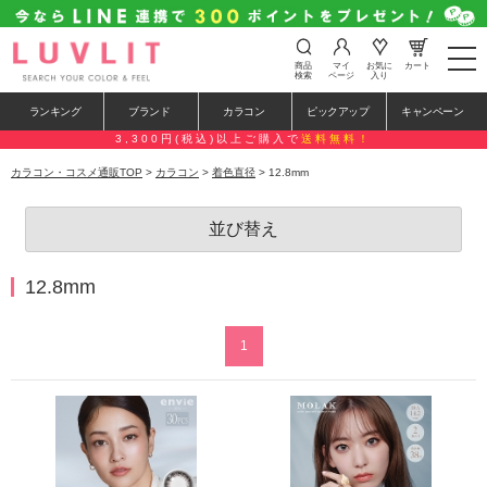
t
商品
マイ
お気に
カート
o
検索
ページ
入り
g
g
ランキング
ブランド
カラコン
ピックアップ
キャンペーン
l
e
3,300円(税込)以上ご購入で
送料無料！
n
a
カラコン・コスメ通販TOP
>
カラコン
>
着色直径
> 12.8mm
v
i
g
並び替え
a
t
i
o
12.8mm
n
1