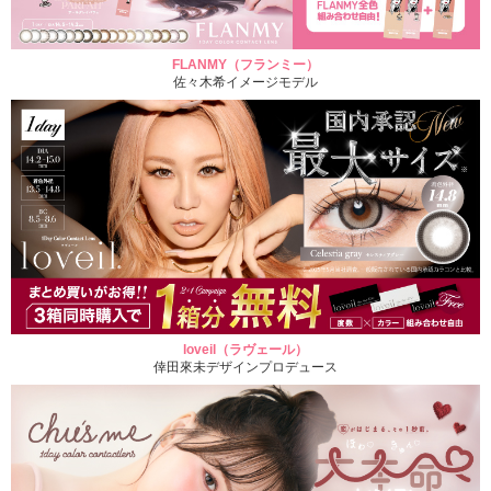
FLANMY（フランミー）
佐々木希イメージモデル
loveil（ラヴェール）
倖田來未デザインプロデュース