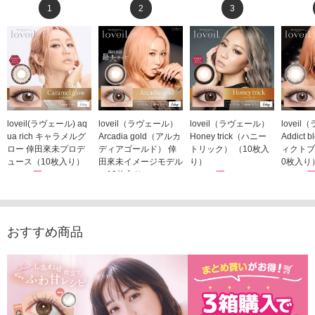
1
2
3
loveil(ラヴェール) aq
loveil（ラヴェール）
loveil（ラヴェール）
lovei
ua rich キャラメルグ
Arcadia gold（アルカ
Honey trick（ハニー
Addict
ロー 倖田來未プロデ
ディアゴールド） 倖
トリック） （10枚入
ィクトブ
ュース（10枚入り）
田來未イメージモデル
り）
0枚入り
1,760円
（10枚入り）
1,760円
1,760
(税込)
(税込)
1,760円
(税込)
おすすめ商品