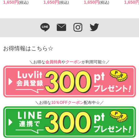
1,650円
1,650円
1,650円
1,650
(税込)
(税込)
(税込)
お得情報はこちら☆
＼お得な
会員特典
や
クーポン
が利用可能☆／
＼お得な
10％OFFクーポン
配布中☆／