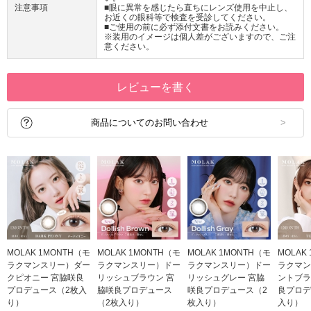
注意事項
■眼に異常を感じたら直ちにレンズ使用を中止し、
お近くの眼科等で検査を受診してください。
■ご使用の前に必ず添付文書をお読みください。
※装用のイメージは個人差がございますので、ご注
意ください。
レビューを書く
商品についてのお問い合わせ
MOLAK 1MONTH（モ
MOLAK 1MONTH（モ
MOLAK 1MONTH（モ
MOLAK
ラクマンスリー）ダー
ラクマンスリー）ドー
ラクマンスリー）ドー
ラクマン
クピオニー 宮脇咲良
リッシュブラウン 宮
リッシュグレー 宮脇
ントブラ
プロデュース（2枚入
脇咲良プロデュース
咲良プロデュース（2
良プロデ
り）
（2枚入り）
枚入り）
入り）