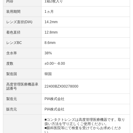
内容
1箱2枚入り
装用期間
1ヵ月
レンズ直径(DIA)
14.2mm
着色直径
12.8mm
レンズBC
8.6mm
含水率
38%
度数
±0.00~ -8.00
製造国
韓国
高度管理医療機器承
22400BZX00278000
認番号
製造元
PIA株式会社
販売元
PIA株式会社
■コンタクトレンズは高度管理医療機器です。取り
扱い方法を守り正しくご使用ください。
■眼科医院等にて検査を受けてからお求めくださ
い。