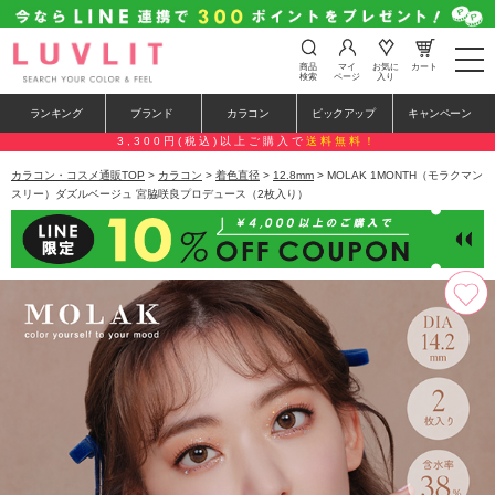
t
商品
マイ
お気に
カート
o
検索
ページ
入り
g
g
ランキング
ブランド
カラコン
ピックアップ
キャンペーン
l
e
3,300円(税込)以上ご購入で
送料無料！
n
a
カラコン・コスメ通販TOP
>
カラコン
>
着色直径
>
12.8mm
> MOLAK 1MONTH（モラクマン
v
スリー）ダズルベージュ 宮脇咲良プロデュース（2枚入り）
i
g
a
t
i
o
n