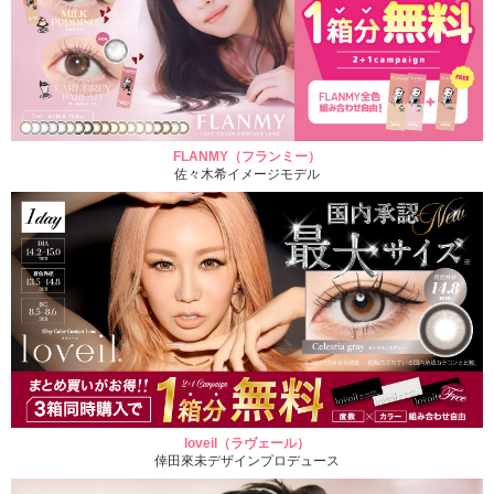
FLANMY（フランミー）
佐々木希イメージモデル
loveil（ラヴェール）
倖田來未デザインプロデュース