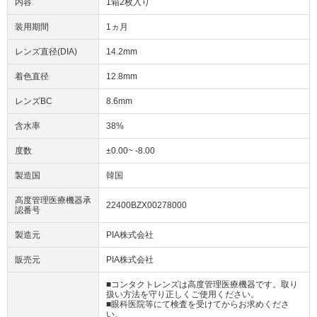
内容
1箱2枚入り
装用期間
1ヵ月
レンズ直径(DIA)
14.2mm
着色直径
12.8mm
レンズBC
8.6mm
含水率
38%
度数
±0.00~ -8.00
製造国
韓国
高度管理医療機器承
22400BZX00278000
認番号
製造元
PIA株式会社
販売元
PIA株式会社
■コンタクトレンズは高度管理医療機器です。取り
扱い方法を守り正しくご使用ください。
■眼科医院等にて検査を受けてからお求めくださ
い。