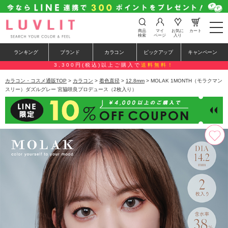
t
商品
マイ
お気に
カート
o
検索
ページ
入り
g
g
ランキング
ブランド
カラコン
ピックアップ
キャンペーン
l
e
3,300円(税込)以上ご購入で
送料無料！
n
a
カラコン・コスメ通販TOP
>
カラコン
>
着色直径
>
12.8mm
> MOLAK 1MONTH（モラクマン
v
スリー）ダズルグレー 宮脇咲良プロデュース（2枚入り）
i
g
a
t
i
o
n