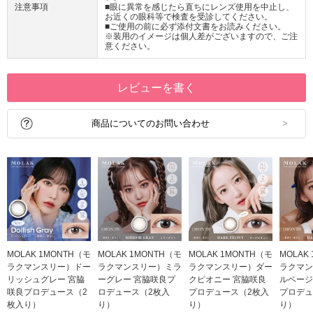
注意事項
■眼に異常を感じたら直ちにレンズ使用を中止し、
お近くの眼科等で検査を受診してください。
■ご使用の前に必ず添付文書をお読みください。
※装用のイメージは個人差がございますので、ご注
意ください。
レビューを書く
商品についてのお問い合わせ
MOLAK 1MONTH（モ
MOLAK 1MONTH（モ
MOLAK 1MONTH（モ
MOLAK
ラクマンスリー）ドー
ラクマンスリー）ミラ
ラクマンスリー）ダー
ラクマン
リッシュグレー 宮脇
ーグレー 宮脇咲良プ
クピオニー 宮脇咲良
ルベージ
咲良プロデュース（2
ロデュース（2枚入
プロデュース（2枚入
プロデュ
枚入り）
り）
り）
り）