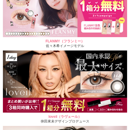
FLANMY（フランミー）
佐々木希イメージモデル
loveil（ラヴェール）
倖田來未デザインプロデュース