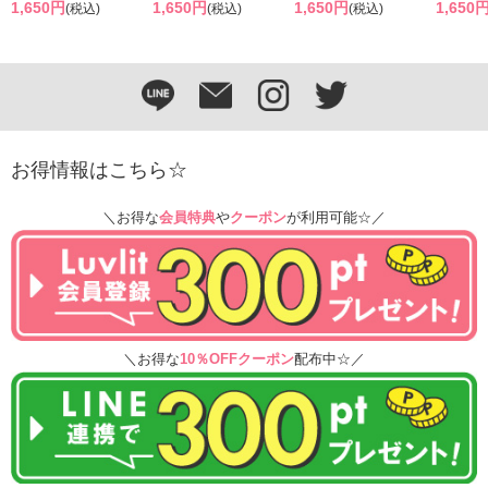
1,650円
1,650円
1,650円
1,650
(税込)
(税込)
(税込)
お得情報はこちら☆
＼お得な
会員特典
や
クーポン
が利用可能☆／
＼お得な
10％OFFクーポン
配布中☆／