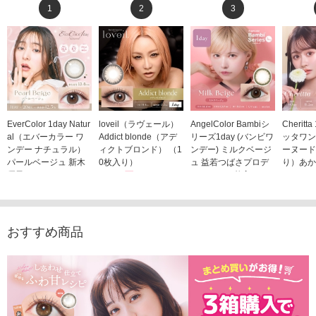
1
2
3
EverColor 1day Natur
loveil（ラヴェール）
AngelColor Bambiシ
Cheritt
al（エバーカラー ワ
Addict blonde（アデ
リーズ1day (バンビワ
ッタワン
ンデー ナチュラル）
ィクトブロンド） （1
ンデー) ミルクベージ
ーヌード
パールベージュ 新木
0枚入り）
ュ 益若つばさプロデ
り）あか
優子イメージモデルカ
1,760円
ュース（10枚入り）
ジモデル
(税込)
ラコン（20枚入り）
1,848円
1,683
(税込)
2,598円
(税込)
おすすめ商品