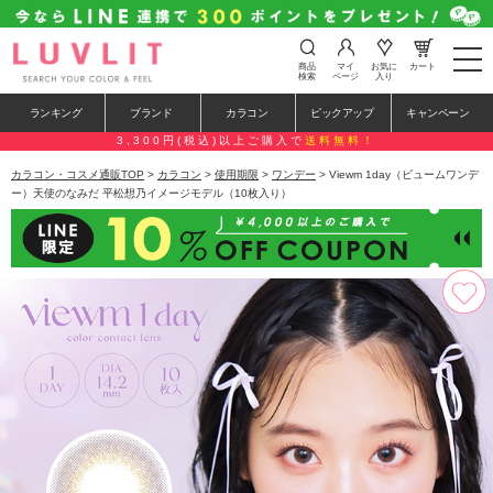
t
商品
マイ
お気に
カート
o
検索
ページ
入り
g
g
ランキング
ブランド
カラコン
ピックアップ
キャンペーン
l
e
3,300円(税込)以上ご購入で
送料無料！
n
a
カラコン・コスメ通販TOP
>
カラコン
>
使用期限
>
ワンデー
> Viewm 1day（ビュームワンデ
v
ー）天使のなみだ 平松想乃イメージモデル（10枚入り）
i
g
a
t
i
o
n