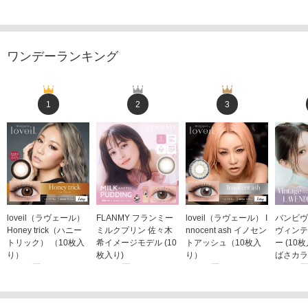
ワンデーランキング
1
2
3
loveil（ラヴェール）
FLANMY フランミー
loveil（ラヴェール） I
バンビヴ
Honey trick（ハニー
ミルクプリン 佐々木
nnocent ash イノセン
ヴィンテ
トリック） （10枚入
希イメージモデル (10
トアッシュ（10枚入
ー (10
り）
枚入り)
り）
ばさカラ
1,760円
1,815円
1,760円
1,848
(税込)
(税込)
(税込)