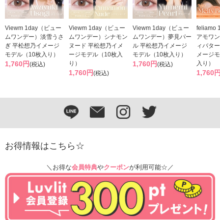
Viewm 1day（ビュー
Viewm 1day（ビュー
Viewm 1day（ビュー
feliam
ムワンデー）淡雪うさ
ムワンデー）シナモン
ムワンデー）夢見パー
アモワン
ぎ 平松想乃イメージ
ヌード 平松想乃イメ
ル 平松想乃イメージ
ィバター
モデル（10枚入り）
ージモデル（10枚入
モデル（10枚入り）
メージモ
1,760円
り）
1,760円
入り）
(税込)
(税込)
1,760円
1,760
(税込)
お得情報はこちら☆
＼お得な
会員特典
や
クーポン
が利用可能☆／