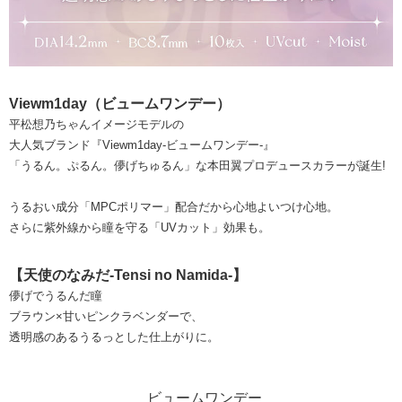
Viewm1day（ビュームワンデー）
平松想乃ちゃんイメージモデルの
大人気ブランド『Viewm1day-ビュームワンデー-』
「うるん。ぷるん。儚げちゅるん」な本田翼プロデュースカラーが誕生!
うるおい成分「MPCポリマー」配合だから心地よいつけ心地。
さらに紫外線から瞳を守る「UVカット」効果も。
【天使のなみだ-Tensi no Namida-】
儚げでうるんだ瞳
ブラウン×甘いピンクラベンダーで、
透明感のあるうるっとした仕上がりに。
ビュームワンデー