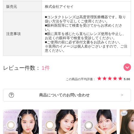
販売元
株式会社アイセイ
■コンタクトレンズは高度管理医療機器です。取り
扱い方法を守り正しくご使用ください。
■眼科医院等にて検査を受けてからお求めくださ
い。
注意事項
■眼に異常を感じたら直ちにレンズ使用を中止し、
お近くの眼科等で検査を受診してください。
■ご使用の前に必ず添付文書をお読みください。
※装用のイメージは個人差がございますので、ご注
意ください。
レビュー件数：
1件
この商品の平均評価：
5.00
商品についてのお問い合わせ