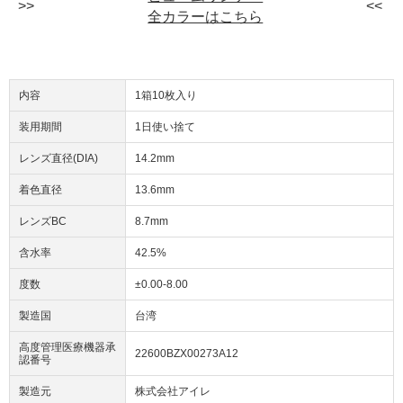
全カラーはこちら
内容
1箱10枚入り
装用期間
1日使い捨て
レンズ直径(DIA)
14.2mm
着色直径
13.6mm
レンズBC
8.7mm
含水率
42.5%
度数
±0.00-8.00
製造国
台湾
高度管理医療機器承
22600BZX00273A12
認番号
製造元
株式会社アイレ