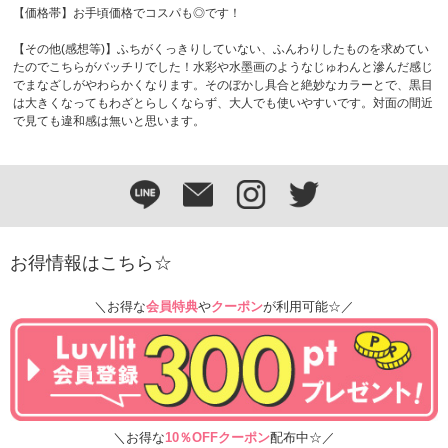
【価格帯】お手頃価格でコスパも◎です！
【その他(感想等)】ふちがくっきりしていない、ふんわりしたものを求めてい
たのでこちらがバッチリでした！水彩や水墨画のようなじゅわんと滲んだ感じ
でまなざしがやわらかくなります。そのぼかし具合と絶妙なカラーとで、黒目
は大きくなってもわざとらしくならず、大人でも使いやすいです。対面の間近
で見ても違和感は無いと思います。
お得情報はこちら☆
＼お得な
会員特典
や
クーポン
が利用可能☆／
＼お得な
10％OFFクーポン
配布中☆／