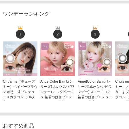
ワンデーランキング
1
2
3
Chu's me（チューズ
AngelColor Bambiシ
AngelColor Bambiシ
Chu's
ミー）ベイビーブラウ
リーズ1day (バンビワ
リーズ1day (バンビワ
ミー）ノ
ン ゆうこすプロデュ
ンデー) ミルクベージ
ンデー) スノーココア
うこすプ
ースカラコン（10枚
ュ 益若つばさプロデ
益若つばさプロデュー
ラコン（
入り）
ュース（10枚入り）
ス（10枚入り）
1,705
1,705円
1,848円
1,848円
(税込)
(税込)
(税込)
おすすめ商品