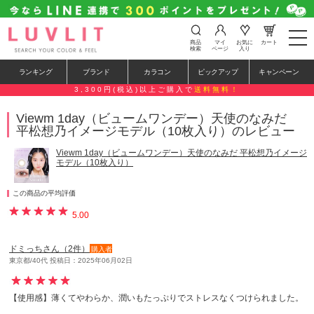
t
商品
マイ
お気に
カート
o
検索
ページ
入り
g
g
ランキング
ブランド
カラコン
ピックアップ
キャンペーン
l
e
3,300円(税込)以上ご購入で
送料無料！
n
a
Viewm 1day（ビュームワンデー）天使のなみだ
v
平松想乃イメージモデル（10枚入り）のレビュー
i
g
a
Viewm 1day（ビュームワンデー）天使のなみだ 平松想乃イメージ
t
モデル（10枚入り）
i
o
n
この商品の平均評価
5.00
ドミっちさん（2件）
購入者
東京都/40代 投稿日：2025年06月02日
【使用感】薄くてやわらか、潤いもたっぷりでストレスなくつけられました。