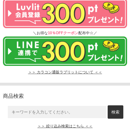
＼お得な
10％OFFクーポン
配布中☆／
＞＞ カラコン通販ラブリットについて ＜＜
商品検索
＞＞ 絞り込み検索はこちら ＜＜