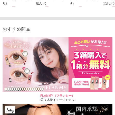
り）
枚入り)
り）
ばさカラ
1,760円
1,815円
1,760円
1,848
(税込)
(税込)
(税込)
おすすめ商品
FLANMY（フランミー）
佐々木希イメージモデル