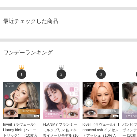
最近チェックした商品
ワンデーランキング
1
2
3
loveil（ラヴェール）
FLANMY フランミー
loveil（ラヴェール） I
バンビヴ
Honey trick（ハニー
ミルクプリン 佐々木
nnocent ash イノセン
ヴィンテ
トリック） （10枚入
希イメージモデル (10
トアッシュ（10枚入
ー (10