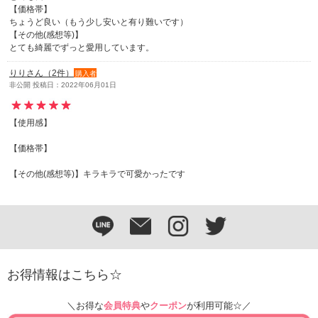
【価格帯】
ちょうど良い（もう少し安いと有り難いです）
【その他(感想等)】
とても綺麗でずっと愛用しています。
りりさん（2件）
購入者
非公開 投稿日：2022年06月01日
【使用感】
【価格帯】
【その他(感想等)】キラキラで可愛かったです
お得情報はこちら☆
＼お得な
会員特典
や
クーポン
が利用可能☆／