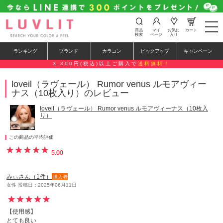
t
商品
マイ
お気に
カート
o
検索
ページ
入り
g
g
ランキング
ブランド
カラコン
ピックアップ
キャンペーン
l
e
3,300円(税込)以上ご購入で
送料無料！
n
a
loveil（ラヴェール） Rumor venus ルモアヴィー
v
ナス（10枚入り）のレビュー
i
g
a
loveil（ラヴェール） Rumor venus ルモアヴィーナス（10枚入
t
り）
i
o
n
この商品の平均評価
5.00
みぃさん（1件）
購入者
女性 投稿日：2025年06月11日
【使用感】
とても良い