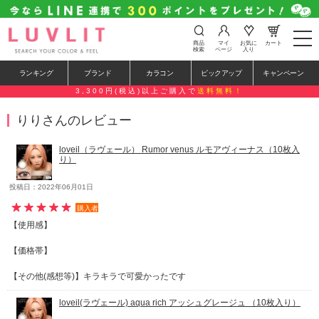
t
商品
マイ
お気に
カート
o
検索
ページ
入り
g
g
ランキング
ブランド
カラコン
ピックアップ
キャンペーン
l
e
3,300円(税込)以上ご購入で
送料無料！
n
a
りりさんのレビュー
v
i
g
loveil（ラヴェール） Rumor venus ルモアヴィーナス（10枚入
a
り）
t
i
o
投稿日：2022年06月01日
n
購入者
【使用感】
【価格帯】
【その他(感想等)】キラキラで可愛かったです
loveil(ラヴェール) aqua rich アッシュグレージュ （10枚入り）