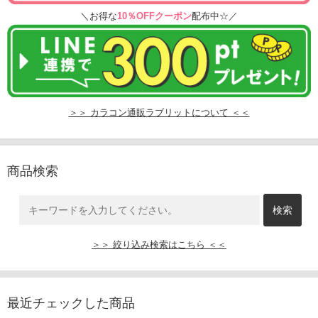
＼お得な
10％OFFクーポン
配布中☆／
＞＞ カラコン通販ラブリットについて ＜＜
商品検索
＞＞ 絞り込み検索はこちら ＜＜
最近チェックした商品