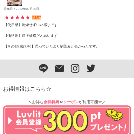
投稿日：2022年03月20日
購入者
【使用感】乾燥せずいい感じです
【価格帯】適正価格だと思います
【その他(感想等)】思っていたより馴染みが良かったです。
お得情報はこちら☆
＼お得な
会員特典
や
クーポン
が利用可能☆／