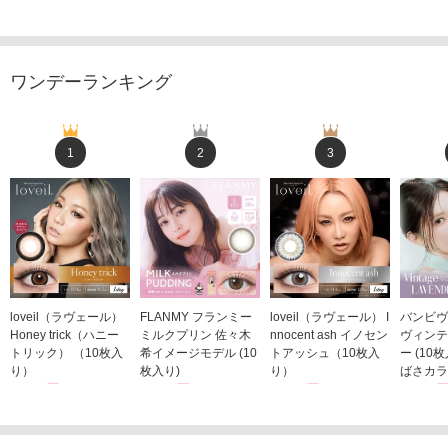
ワンデーランキング
1
2
3
loveil（ラヴェール）
FLANMY フランミー
loveil（ラヴェール） I
バンビヴ
Honey trick（ハニー
ミルクプリン 佐々木
nnocent ash イノセン
ヴィンテ
トリック） （10枚入
希イメージモデル (10
トアッシュ（10枚入
ー (10
り）
枚入り)
り）
ばさカラ
1,760円
1,815円
1,760円
1,848
(税込)
(税込)
(税込)