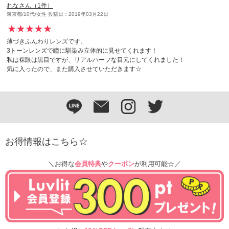
れなさん（1件）
東京都/10代/女性 投稿日：2019年03月22日
薄づきふんわりレンズです。
3トーンレンズで瞳に馴染み立体的に見せてくれます！
私は裸眼は黒目ですが、リアルハーフな目元にしてくれました！
気に入ったので、また購入させていただきます☆
お得情報はこちら☆
＼お得な
会員特典
や
クーポン
が利用可能☆／