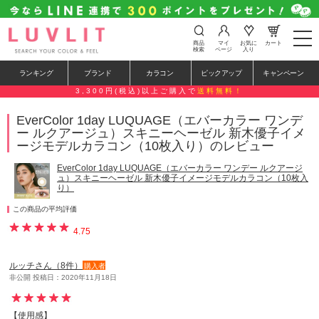
t
商品
マイ
お気に
カート
o
検索
ページ
入り
g
g
ランキング
ブランド
カラコン
ピックアップ
キャンペーン
l
e
3,300円(税込)以上ご購入で
送料無料！
n
a
EverColor 1day LUQUAGE（エバーカラー ワンデ
v
ー ルクアージュ）スキニーヘーゼル 新木優子イメ
i
g
ージモデルカラコン（10枚入り）のレビュー
a
t
EverColor 1day LUQUAGE（エバーカラー ワンデー ルクアージ
i
ュ）スキニーヘーゼル 新木優子イメージモデルカラコン（10枚入
o
り）
n
この商品の平均評価
4.75
ルッチさん（8件）
購入者
非公開 投稿日：2020年11月18日
【使用感】