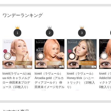
ワンデーランキング
1
2
3
loveil(ラヴェール) aq
loveil（ラヴェール）
loveil（ラヴェール）
lovei
ua rich キャラメルグ
Arcadia gold（アルカ
Honey trick（ハニー
Addict
ロー 倖田來未プロデ
ディアゴールド） 倖
トリック） （10枚入
ィクトブ
ュース（10枚入り）
田來未イメージモデル
り）
0枚入り
1,760円
（10枚入り）
1,760円
1,760
(税込)
(税込)
1,760円
(税込)