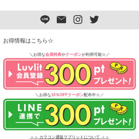
お得情報はこちら☆
＼お得な
会員特典
や
クーポン
が利用可能☆／
＼お得な
10％OFFクーポン
配布中☆／
＞＞ カラコン通販ラブリットについて ＜＜