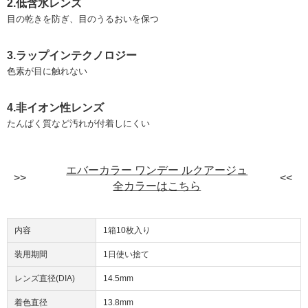
2.低含水レンズ
目の乾きを防ぎ、目のうるおいを保つ
3.ラップインテクノロジー
色素が目に触れない
4.非イオン性レンズ
たんぱく質など汚れが付着しにくい
エバーカラー ワンデー ルクアージュ
全カラーはこちら
内容
1箱10枚入り
装用期間
1日使い捨て
レンズ直径(DIA)
14.5mm
着色直径
13.8mm