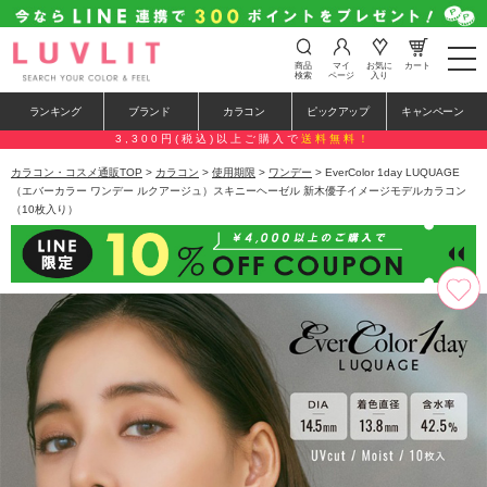
t
商品
マイ
お気に
カート
o
検索
ページ
入り
g
g
ランキング
ブランド
カラコン
ピックアップ
キャンペーン
l
e
3,300円(税込)以上ご購入で
送料無料！
n
a
カラコン・コスメ通販TOP
>
カラコン
>
使用期限
>
ワンデー
> EverColor 1day LUQUAGE
v
（エバーカラー ワンデー ルクアージュ）スキニーヘーゼル 新木優子イメージモデルカラコン
i
（10枚入り）
g
a
t
i
o
n