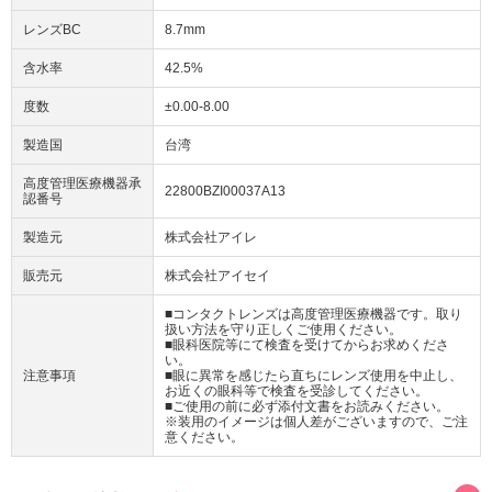
レンズBC
8.7mm
含水率
42.5%
度数
±0.00-8.00
製造国
台湾
高度管理医療機器承
22800BZI00037A13
認番号
製造元
株式会社アイレ
販売元
株式会社アイセイ
■コンタクトレンズは高度管理医療機器です。取り
扱い方法を守り正しくご使用ください。
■眼科医院等にて検査を受けてからお求めくださ
い。
注意事項
■眼に異常を感じたら直ちにレンズ使用を中止し、
お近くの眼科等で検査を受診してください。
■ご使用の前に必ず添付文書をお読みください。
※装用のイメージは個人差がございますので、ご注
意ください。