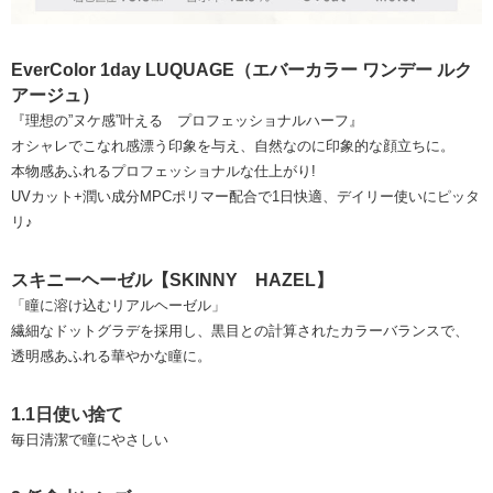
EverColor 1day LUQUAGE（エバーカラー ワンデー ルク
アージュ）
『理想の”ヌケ感”叶える プロフェッショナルハーフ』
オシャレでこなれ感漂う印象を与え、自然なのに印象的な顔立ちに。
本物感あふれるプロフェッショナルな仕上がり!
UVカット+潤い成分MPCポリマー配合で1日快適、デイリー使いにピッタ
リ♪
スキニーヘーゼル【SKINNY HAZEL】
「瞳に溶け込むリアルヘーゼル」
繊細なドットグラデを採用し、黒目との計算されたカラーバランスで、
透明感あふれる華やかな瞳に。
1.1日使い捨て
毎日清潔で瞳にやさしい