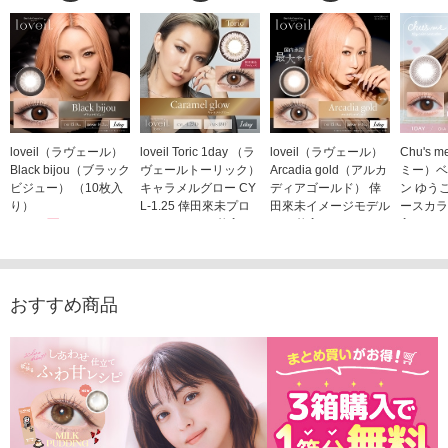
loveil（ラヴェール）
loveil Toric 1day （ラ
loveil（ラヴェール）
Chu's
Black bijou（ブラック
ヴェールトーリック）
Arcadia gold（アルカ
ミー）ベ
ビジュー） （10枚入
キャラメルグロー CY
ディアゴールド） 倖
ン ゆう
り）
L-1.25 倖田來未プロ
田來未イメージモデル
ースカラ
1,760円
デュース （10枚入
（10枚入り）
入り）
(税込)
り）
1,760円
1,705
(税込)
1,760円
(税込)
おすすめ商品