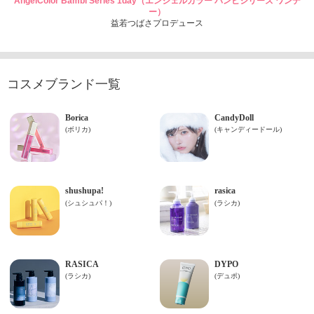
AngelColor Bambi Series 1day（エンジェルカラー バンビシリーズ ワンデ
ー）
益若つばさプロデュース
コスメブランド一覧