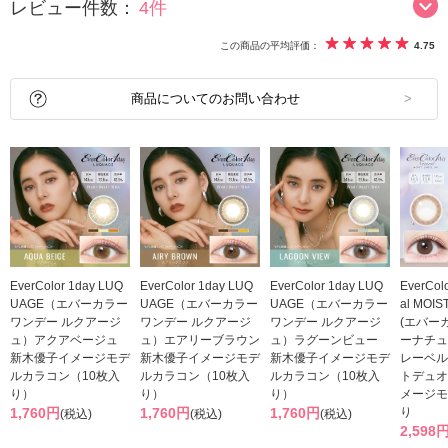
レビュー件数：
4件
この商品の平均評価：
4.75
商品についてのお問い合わせ
EverColor 1day LUQ
EverColor 1day LUQ
EverColor 1day LUQ
EverColo
UAGE（エバーカラー
UAGE（エバーカラー
UAGE（エバーカラー
al MOIS
ワンデー ルクアージ
ワンデー ルクアージ
ワンデー ルクアージ
(エバー
ュ）アクアベージュ
ュ）エアリーブラウン
ュ）ラグーンビュー
ーナチュ
新木優子イメージモデ
新木優子イメージモデ
新木優子イメージモデ
レーベル
ルカラコン（10枚入
ルカラコン（10枚入
ルカラコン（10枚入
トデュオ
り）
り）
り）
メージモ
1,760円
1,760円
1,760円
り
(税込)
(税込)
(税込)
2,598