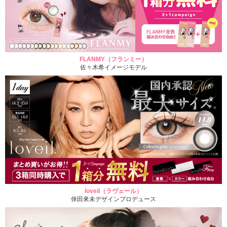
FLANMY（フランミー）
佐々木希イメージモデル
loveil（ラヴェール）
倖田來未デザインプロデュース