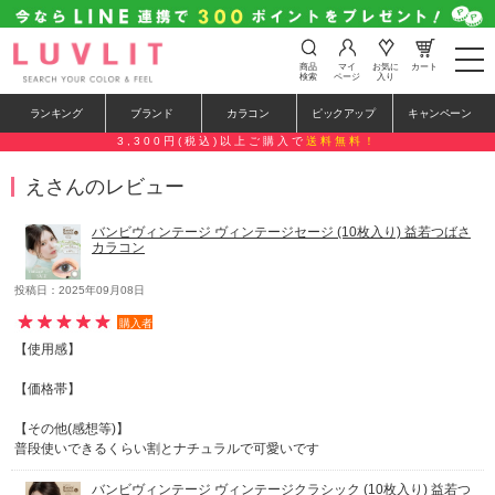
t
商品
マイ
お気に
カート
o
検索
ページ
入り
g
g
ランキング
ブランド
カラコン
ピックアップ
キャンペーン
l
e
3,300円(税込)以上ご購入で
送料無料！
n
a
えさんのレビュー
v
i
g
バンビヴィンテージ ヴィンテージセージ (10枚入り) 益若つばさ
a
カラコン
t
i
o
投稿日：2025年09月08日
n
購入者
【使用感】
【価格帯】
【その他(感想等)】
普段使いできるくらい割とナチュラルで可愛いです
バンビヴィンテージ ヴィンテージクラシック (10枚入り) 益若つ