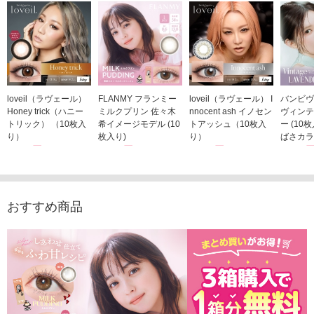
loveil（ラヴェール）
FLANMY フランミー
loveil（ラヴェール） I
バンビヴ
Honey trick（ハニー
ミルクプリン 佐々木
nnocent ash イノセン
ヴィンテ
トリック） （10枚入
希イメージモデル (10
トアッシュ（10枚入
ー (10
り）
枚入り)
り）
ばさカラ
1,760円
1,815円
1,760円
1,848
(税込)
(税込)
(税込)
おすすめ商品