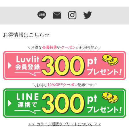
お得情報はこちら☆
＼お得な
会員特典
や
クーポン
が利用可能☆／
＼お得な
10％OFFクーポン
配布中☆／
＞＞ カラコン通販ラブリットについて ＜＜