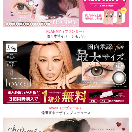
FLANMY（フランミー）
佐々木希イメージモデル
loveil（ラヴェール）
倖田來未デザインプロデュース