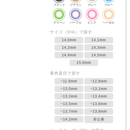
ブラック
ブラウン
グレー
ブルー
グリーン
パープル
ピンク
ヘーゼル
サイズ（DIA）で探す
14,0mm
14,1mm
14,2mm
14,3mm
14,4mm
14,5mm
15,0mm
着色直径で探す
~11.9mm
~12,8mm
~13,0mm
~13,1mm
~13,3mm
~13,4mm
~13,5mm
~13,6mm
~13,7mm
~13,8mm
~14,2mm
非公表