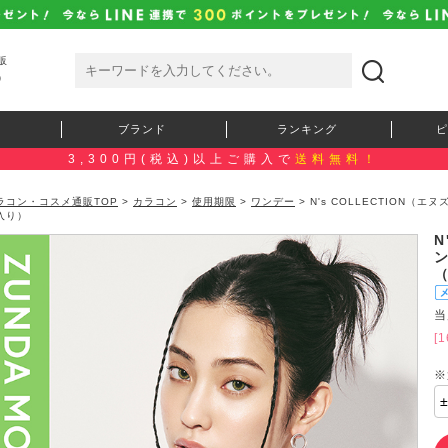
販
）
ブランド
ランキング
ピ
3,300円(税込)以上ご購入で
送料無料！
ラコン・コスメ通販TOP
>
カラコン
>
使用期限
>
ワンデー
> N's COLLECTION
入り）
N
当
[