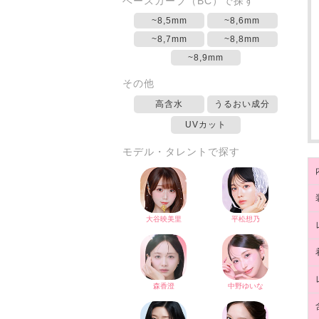
ベースカーブ（BC）で探す
~8,5mm
~8,6mm
~8,7mm
~8,8mm
~8,9mm
その他
高含水
うるおい成分
UVカット
モデル・タレントで探す