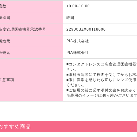
度数
±0.00-10.00
製造国
韓国
高度管理医療機器承認番号
22900BZX00118000
製造元
PIA株式会社
販売元
PIA株式会社
■コンタクトレンズは高度管理医療機
さい。
■眼科医院等にて検査を受けてからお求
注意事項
■眼に異常を感じたら直ちにレンズ使
ください。
■ご使用の前に必ず添付文書をお読みく
※装用のイメージは個人差がございま
おすすめ商品