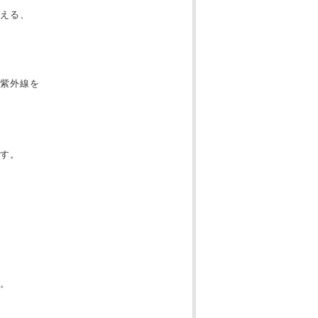
を与える、
紫外線を
す。
。