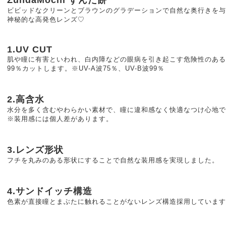
ビビッドなクリーンとブラウンのグラデーションで自然な奥行き
神秘的な高発色レンズ♡
1.UV CUT
肌や瞳に有害といわれ、白内障などの眼病を引き起こす危険性のある
99％カットします。※UV-A波75％、UV-B波99％
2.高含水
水分を多く含むやわらかい素材で、瞳に違和感なく快適なつけ心地で
※装用感には個人差があります。
3.レンズ形状
フチを丸みのある形状にすることで自然な装用感を実現しました。
4.サンドイッチ構造
色素が直接瞳とまぶたに触れることがないレンズ構造採用しています