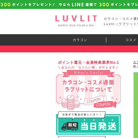
カラコン・コスメ通
Luvlit（ラブリット
カラコン
コスメ
ポイント還元・会員特典業界No.1
カ
枚
＼あなたの「なりたい瞳」を叶えます／