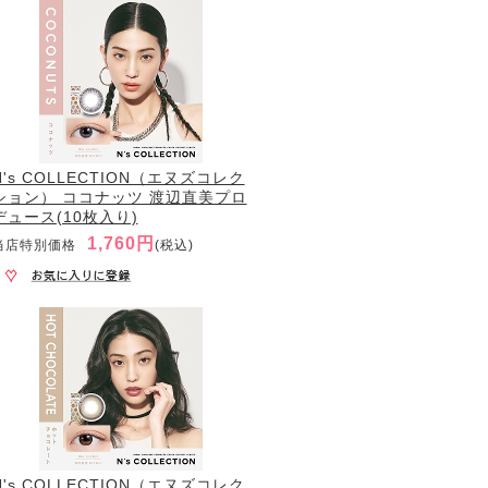
N's COLLECTION（エヌズコレク
ション） ココナッツ 渡辺直美プロ
デュース(10枚入り)
1,760円
当店特別価格
(税込)
N's COLLECTION（エヌズコレク