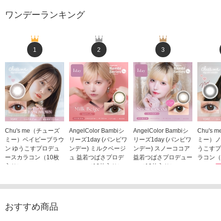
ワンデーランキング
1
2
3
Chu's me（チューズ
AngelColor Bambiシ
AngelColor Bambiシ
Chu's
ミー）ベイビーブラウ
リーズ1day (バンビワ
リーズ1day (バンビワ
ミー）ノ
ン ゆうこすプロデュ
ンデー) ミルクベージ
ンデー) スノーココア
うこすプ
ースカラコン（10枚
ュ 益若つばさプロデ
益若つばさプロデュー
ラコン（
入り）
ュース（10枚入り）
ス（10枚入り）
1,705
1,705円
1,848円
1,848円
(税込)
(税込)
(税込)
おすすめ商品