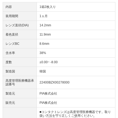
内容
1箱2枚入り
装用期間
1ヵ月
レンズ直径(DIA)
14.2mm
着色直径
11.9mm
レンズBC
8.6mm
含水率
38%
度数
±0.00~ -8.00
製造国
韓国
高度管理医療機器承
22400BZX00278000
認番号
製造元
PIA株式会社
販売元
PIA株式会社
■コンタクトレンズは高度管理医療機器です。取り
扱い方法を守り正しくご使用ください。