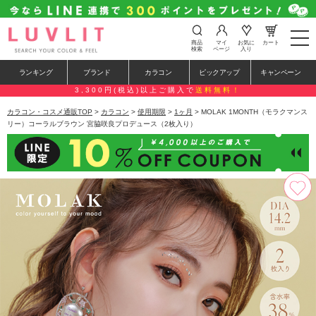
t
商品
マイ
お気に
カート
o
検索
ページ
入り
g
g
ランキング
ブランド
カラコン
ピックアップ
キャンペーン
l
e
3,300円(税込)以上ご購入で
送料無料！
n
a
カラコン・コスメ通販TOP
>
カラコン
>
使用期限
>
1ヶ月
> MOLAK 1MONTH（モラクマンス
v
リー）コーラルブラウン 宮脇咲良プロデュース（2枚入り）
i
g
a
t
i
o
n