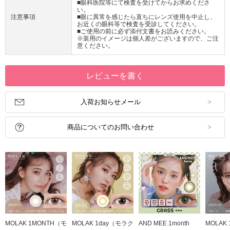
■眼科医院等にて検査を受けてからお求めくださ
い。
注意事項
■眼に異常を感じたら直ちにレンズ使用を中止し、
お近くの眼科等で検査を受診してください。
■ご使用の前に必ず添付文書をお読みください。
※装用のイメージは個人差がございますので、ご注
意ください。
レビューを書く
入荷お知らせメール
商品についてのお問い合わせ
MOLAK 1MONTH（モ
MOLAK 1day（モラク
AND MEE 1month
MOLAK