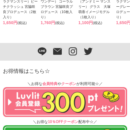
ラクマンスリー）ピー
ワンデー） コーラル
（アンドミー マンス
ラクマン
チクラッシュ 宮脇咲
ブラウン 宮脇咲良プ
リー） グラス 大塚
ーグレー
良プロデュース（2枚
ロデュース（10枚入
萌香イメージモデル
ロデュー
入り）
り）
（1枚入り）
り）
1,650円
1,760円
1,100円
1,650
(税込)
(税込)
(税込)
お得情報はこちら☆
＼お得な
会員特典
や
クーポン
が利用可能☆／
＼お得な
10％OFFクーポン
配布中☆／