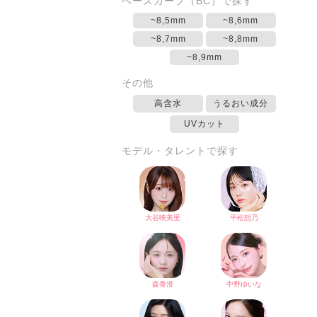
ベースカーブ（BC）で探す
~8,5mm
~8,6mm
~8,7mm
~8,8mm
~8,9mm
その他
高含水
うるおい成分
UVカット
モデル・タレントで探す