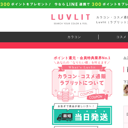
カラコン・コスメ通
Luvlit（ラブリット
カラコン
コスメ
ポイント還元・会員特典業界No.1
カ
＼あなたの「なりたい瞳」を叶えます／
下