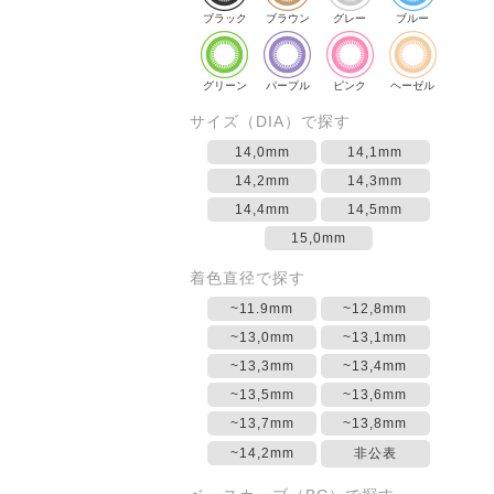
ブラック
ブラウン
グレー
ブルー
グリーン
パープル
ピンク
ヘーゼル
サイズ（DIA）で探す
14,0mm
14,1mm
14,2mm
14,3mm
14,4mm
14,5mm
15,0mm
着色直径で探す
~11.9mm
~12,8mm
~13,0mm
~13,1mm
~13,3mm
~13,4mm
~13,5mm
~13,6mm
~13,7mm
~13,8mm
~14,2mm
非公表