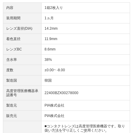
内容
1箱2枚入り
装用期間
1ヵ月
レンズ直径(DIA)
14.2mm
着色直径
11.9mm
レンズBC
8.6mm
含水率
38%
度数
±0.00~ -8.00
製造国
韓国
高度管理医療機器承
22400BZX00278000
認番号
製造元
PIA株式会社
販売元
PIA株式会社
■コンタクトレンズは高度管理医療機器です。取り
扱い方法を守り正しくご使用ください。