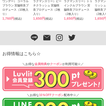
ワンデー） コーラル
ラクマンスリー）ピー
ラクマンスリー）トゥ
ラクマン
ブラウン 宮脇咲良プ
チクラッシュ 宮脇咲
インクルブラウン 宮
リッシュ
ロデュース（10枚入
良プロデュース（2枚
脇咲良プロデュース
脇咲良プ
り）
入り）
（2枚入り）
（2枚入
1,760円
1,650円
1,650円
1,650
(税込)
(税込)
(税込)
お得情報はこちら☆
＼お得な
会員特典
や
クーポン
が利用可能☆／
＼お得な
10％OFFクーポン
配布中☆／