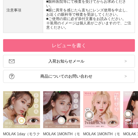
■眼科医院等にて検査を受けてからお求めくださ
い。
注意事項
■眼に異常を感じたら直ちにレンズ使用を中止し、
お近くの眼科等で検査を受診してください。
■ご使用の前に必ず添付文書をお読みください。
※装用のイメージは個人差がございますので、ご注
意ください。
レビューを書く
入荷お知らせメール
商品についてのお問い合わせ
MOLAK 1day（モラク
MOLAK 1MONTH（モ
MOLAK 1MONTH（モ
MOLAK