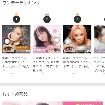
ワンデーランキング
1
2
3
loveil（ラヴェール）
FLANMY フランミー
loveil（ラヴェール） I
バンビヴ
Honey trick（ハニー
ミルクプリン 佐々木
nnocent ash イノセン
ヴィンテ
トリック） （10枚入
希イメージモデル (10
トアッシュ（10枚入
ー (10
り）
枚入り)
り）
ばさカラ
1,760円
1,815円
1,760円
1,848
(税込)
(税込)
(税込)
おすすめ商品