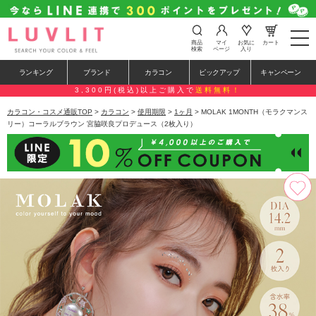
t
商品
マイ
お気に
カート
o
検索
ページ
入り
g
g
ランキング
ブランド
カラコン
ピックアップ
キャンペーン
l
e
3,300円(税込)以上ご購入で
送料無料！
n
a
カラコン・コスメ通販TOP
>
カラコン
>
使用期限
>
1ヶ月
> MOLAK 1MONTH（モラクマンス
v
リー）コーラルブラウン 宮脇咲良プロデュース（2枚入り）
i
g
a
t
i
o
n