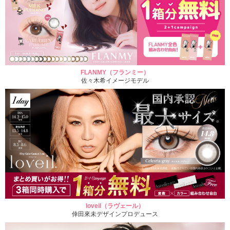
FLANMY（フランミー）
佐々木希イメージモデル
loveil（ラヴェール）
倖田來未デザインプロデュース