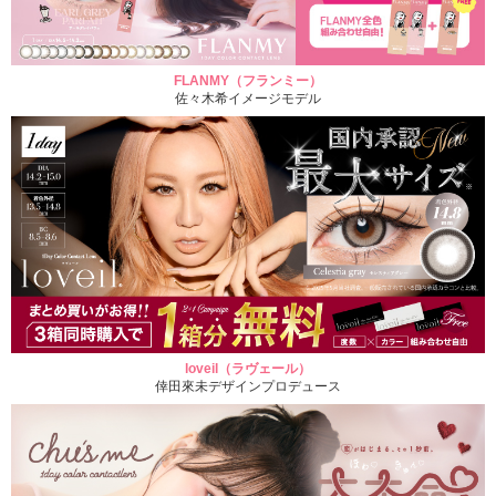
FLANMY（フランミー）
佐々木希イメージモデル
loveil（ラヴェール）
倖田來未デザインプロデュース