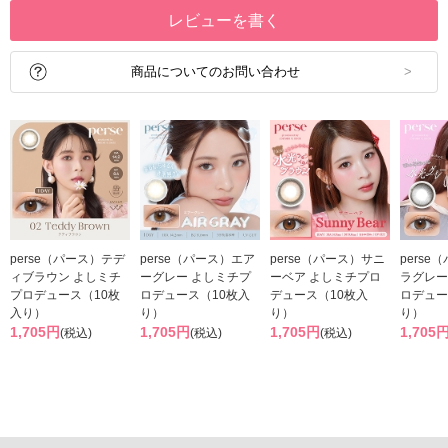
レビューを書く
商品についてのお問い合わせ
perse（パース）テデ
perse（パース）エア
perse（パース）サニ
perse
ィブラウン よしミチ
ーグレー よしミチプ
ーベア よしミチプロ
ラグレー
プロデュース（10枚
ロデュース（10枚入
デュース（10枚入
ロデュー
入り）
り）
り）
り）
1,705円
1,705円
1,705円
1,705
(税込)
(税込)
(税込)