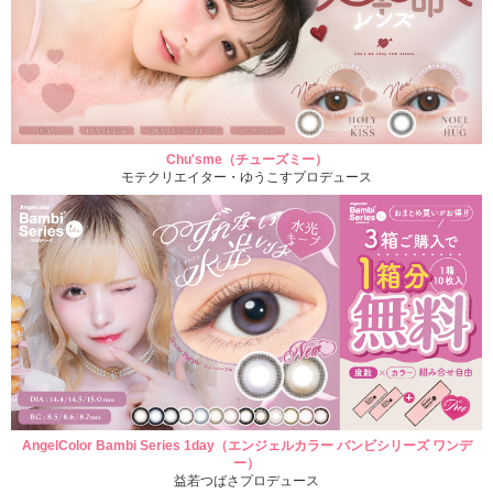
Chu'sme（チューズミー）
モテクリエイター・ゆうこすプロデュース
AngelColor Bambi Series 1day（エンジェルカラー バンビシリーズ ワンデ
ー）
益若つばさプロデュース