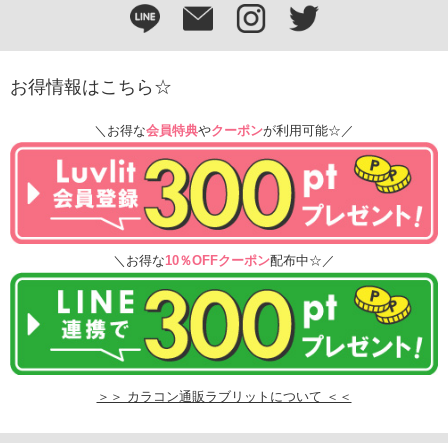
お得情報はこちら☆
＼お得な
会員特典
や
クーポン
が利用可能☆／
＼お得な
10％OFFクーポン
配布中☆／
＞＞ カラコン通販ラブリットについて ＜＜