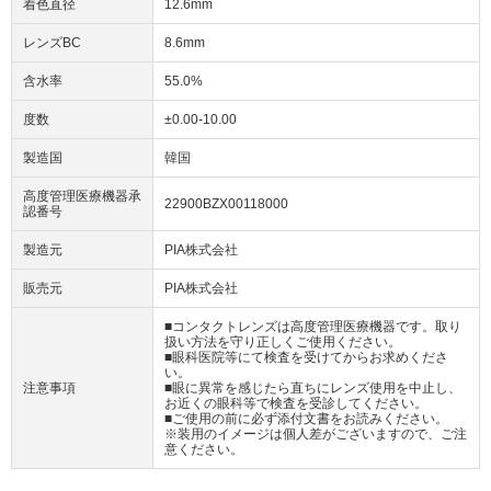
着色直径
12.6mm
レンズBC
8.6mm
含水率
55.0%
度数
±0.00-10.00
製造国
韓国
高度管理医療機器承
22900BZX00118000
認番号
製造元
PIA株式会社
販売元
PIA株式会社
■コンタクトレンズは高度管理医療機器です。取り
扱い方法を守り正しくご使用ください。
■眼科医院等にて検査を受けてからお求めくださ
い。
注意事項
■眼に異常を感じたら直ちにレンズ使用を中止し、
お近くの眼科等で検査を受診してください。
■ご使用の前に必ず添付文書をお読みください。
※装用のイメージは個人差がございますので、ご注
意ください。