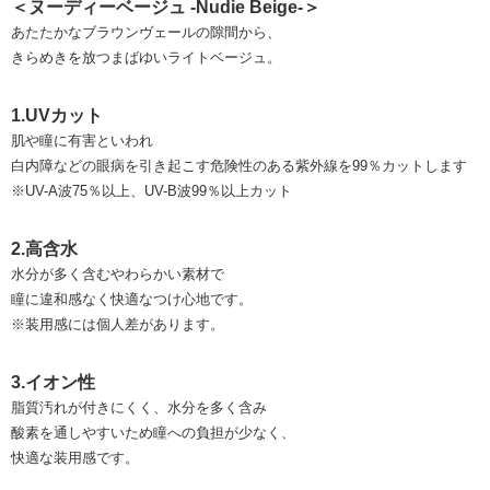
＜ヌーディーベージュ -Nudie Beige-＞
あたたかなブラウンヴェールの隙間から、
きらめきを放つまばゆいライトベージュ。
1.UVカット
肌や瞳に有害といわれ
白内障などの眼病を引き起こす危険性のある紫外線を99％カットします
※UV-A波75％以上、UV-B波99％以上カット
2.高含水
水分が多く含むやわらかい素材で
瞳に違和感なく快適なつけ心地です。
※装用感には個人差があります。
3.イオン性
脂質汚れが付きにくく、水分を多く含み
酸素を通しやすいため瞳への負担が少なく、
快適な装用感です。