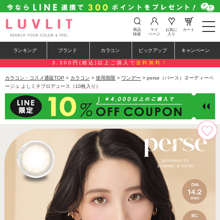
t
商品
マイ
お気に
カート
o
検索
ページ
入り
g
g
ランキング
ブランド
カラコン
ピックアップ
キャンペーン
l
e
3,300円(税込)以上ご購入で
送料無料！
n
a
カラコン・コスメ通販TOP
>
カラコン
>
使用期限
>
ワンデー
> perse（パース）ヌーディーベ
v
ージュ よしミチプロデュース（10枚入り）
i
g
a
t
i
o
n