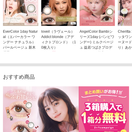
EverColor 1day Natur
loveil（ラヴェール）
AngelColor Bambiシ
Cheritt
al（エバーカラー ワ
Addict blonde（アデ
リーズ1day (バンビワ
ッタワン
ンデー ナチュラル）
ィクトブロンド） （1
ンデー) ミルクベージ
ーヌード
パールベージュ 新木
0枚入り）
ュ 益若つばさプロデ
り）あか
優子イメージモデルカ
1,760円
ュース（10枚入り）
ジモデル
(税込)
ラコン（20枚入り）
1,848円
1,683
(税込)
2,598円
(税込)
おすすめ商品