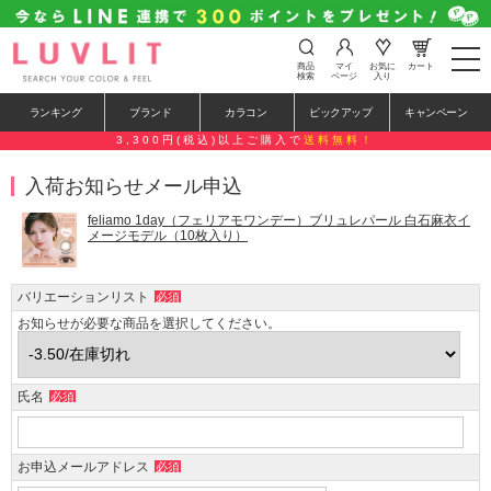
t
商品
マイ
お気に
カート
o
検索
ページ
入り
g
g
ランキング
ブランド
カラコン
ピックアップ
キャンペーン
l
e
3,300円(税込)以上ご購入で
送料無料！
n
a
入荷お知らせメール申込
v
i
g
feliamo 1day（フェリアモワンデー）ブリュレパール 白石麻衣イ
a
メージモデル（10枚入り）
t
i
o
バリエーションリスト
必須
n
お知らせが必要な商品を選択してください。
氏名
必須
お申込メールアドレス
必須