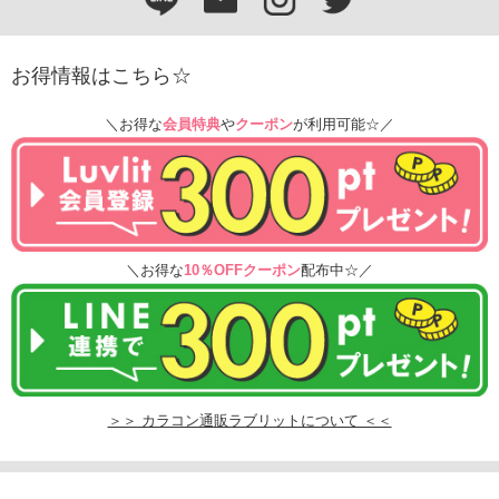
お得情報はこちら☆
＼お得な
会員特典
や
クーポン
が利用可能☆／
＼お得な
10％OFFクーポン
配布中☆／
＞＞ カラコン通販ラブリットについて ＜＜