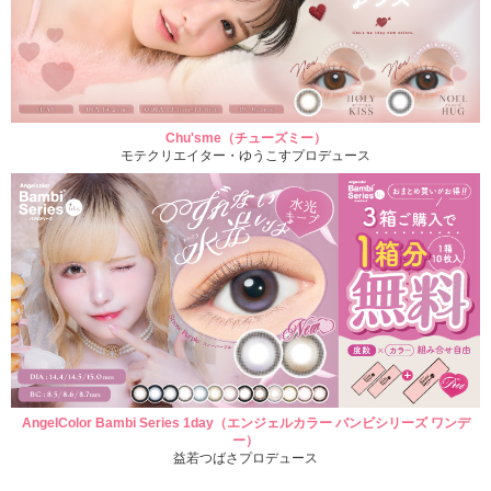
Chu'sme（チューズミー）
モテクリエイター・ゆうこすプロデュース
AngelColor Bambi Series 1day（エンジェルカラー バンビシリーズ ワンデ
ー）
益若つばさプロデュース