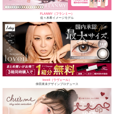
FLANMY（フランミー）
佐々木希イメージモデル
loveil（ラヴェール）
倖田來未デザインプロデュース