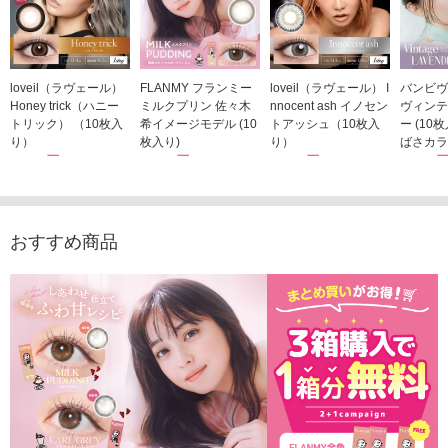
loveil（ラヴェール）
FLANMY フランミー
loveil（ラヴェール） I
バンビヴ
Honey trick（ハニー
ミルクプリン 佐々木
nnocent ash イノセン
ヴィンテ
トリック） （10枚入
希イメージモデル (10
トアッシュ（10枚入
ー (10
り）
枚入り)
り）
ばさカラ
1,760円
1,815円
1,760円
1,848
(税込)
(税込)
(税込)
おすすめ商品