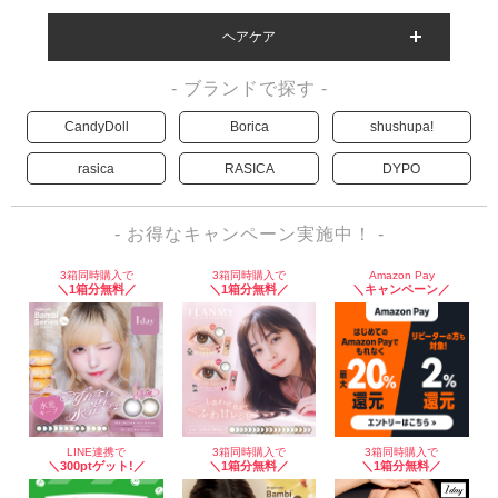
ヘアケア
- ブランドで探す -
CandyDoll
Borica
shushupa!
rasica
RASICA
DYPO
- お得なキャンペーン実施中！ -
3箱同時購入で
3箱同時購入で
Amazon Pay
＼1箱分無料／
＼1箱分無料／
＼キャンペーン／
LINE連携で
3箱同時購入で
3箱同時購入で
＼300ptゲット!／
＼1箱分無料／
＼1箱分無料／