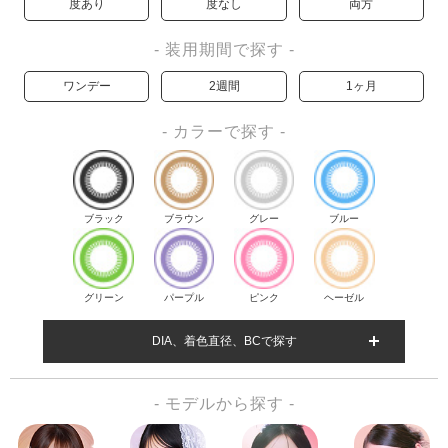
度あり
度なし
両方
- 装用期間で探す -
ワンデー
2週間
1ヶ月
- カラーで探す -
ブラック
ブラウン
グレー
ブルー
グリーン
パープル
ピンク
ヘーゼル
DIA、着色直径、BCで探す
- モデルから探す -