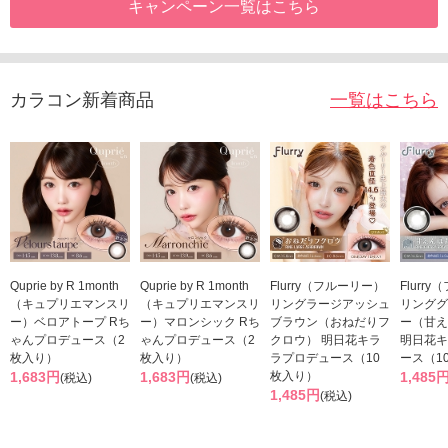
キャンペーン一覧はこちら
カラコン新着商品
一覧はこちら
Quprie by R 1month
Quprie by R 1month
Flurry（フルーリー）
Flurr
（キュプリエマンスリ
（キュプリエマンスリ
リングラージアッシュ
リンググ
ー）ベロアトープ Rち
ー）マロンシック Rち
ブラウン（おねだりフ
ー（甘え
ゃんプロデュース（2
ゃんプロデュース（2
クロウ） 明日花キラ
明日花キ
枚入り）
枚入り）
ラプロデュース（10
ース（1
1,683円
1,683円
枚入り）
1,485
(税込)
(税込)
1,485円
(税込)