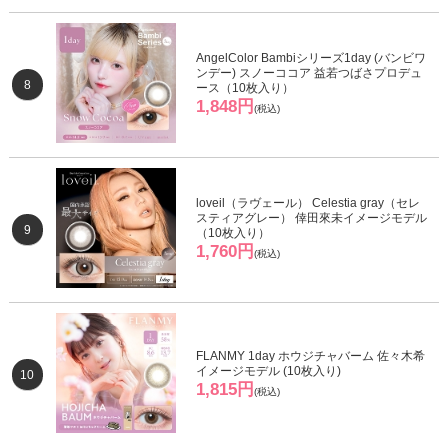
AngelColor Bambiシリーズ1day (バンビワ
ンデー) スノーココア 益若つばさプロデュ
8
ース（10枚入り）
1,848円
(税込)
loveil（ラヴェール） Celestia gray（セレ
スティアグレー） 倖田來未イメージモデル
9
（10枚入り）
1,760円
(税込)
FLANMY 1day ホウジチャバーム 佐々木希
イメージモデル (10枚入り)
10
1,815円
(税込)