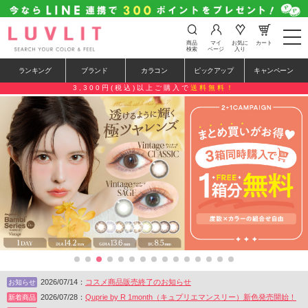
t
o
商品
マイ
お気に
カート
検索
ページ
入り
g
g
ランキング
ブランド
カラコン
ピックアップ
キャンペーン
l
e
3,300円(税込)以上ご購入で
送料無料！
n
a
v
i
g
a
t
i
o
n
2026/07/14：
コスメ商品販売終了のお知らせ
お知らせ
2026/07/28：
Quprie by R 1month（キュプリエマンスリー）新色発売開始！
新着商品