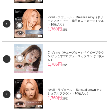
loveil（ラヴェール） Dreamia navy（ドリ
ーミアネイビー） 倖田來未イメージモデル
5
（10枚入り）
1,760円
(税込)
Chu's me（チューズミー）ベイビーブラウ
ン ゆうこすプロデュースカラコン（10枚入
6
り）
1,705円
(税込)
loveil（ラヴェール） Sensual brown セン
シュアルブラウン （10枚入り）
7
1,760円
(税込)