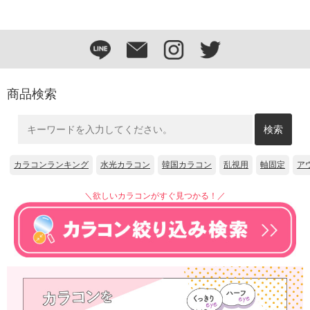
商品検索
カラコンランキング
水光カラコン
韓国カラコン
乱視用
軸固定
ア
＼欲しいカラコンがすぐ見つかる！／