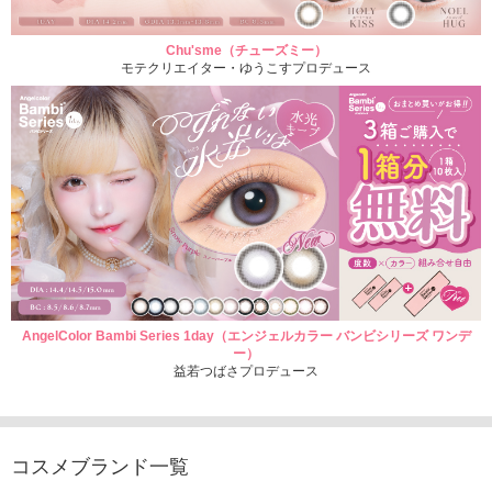
Chu'sme（チューズミー）
モテクリエイター・ゆうこすプロデュース
AngelColor Bambi Series 1day（エンジェルカラー バンビシリーズ ワンデ
ー）
益若つばさプロデュース
コスメブランド一覧