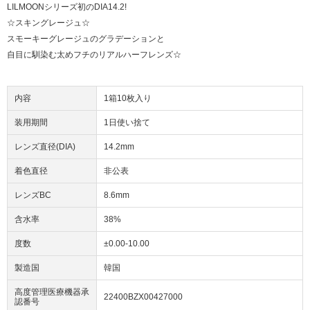
LILMOONシリーズ初のDIA14.2!
☆スキングレージュ☆
スモーキーグレージュのグラデーションと
自目に馴染む太めフチのリアルハーフレンズ☆
内容
1箱10枚入り
装用期間
1日使い捨て
レンズ直径(DIA)
14.2mm
着色直径
非公表
レンズBC
8.6mm
含水率
38%
度数
±0.00-10.00
製造国
韓国
高度管理医療機器承
22400BZX00427000
認番号