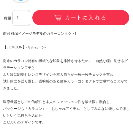
数量
南部 桃伽イメージモデルのカラーコンタクト!
【LILMOON】-リルムーン-
従来のカラコン特有の機械的な印象を排除させるために、自然な瞳に見せるグ
ラデーションフチと
より瞳に馴染むレンズデザインを本人自らが一枚一枚チェックを重ね、
試行錯誤を繰り返し、透明感のある瞳をカラーコンタクトで実現することがで
きました。
医療機器としての信頼性と本人のファッション性を最大限に融合し、
パッケージも「カラコン」=「おしゃれアイテム」としてみんなに楽しんでほし
いという気持ちを込めた
こだわりのデザインです。