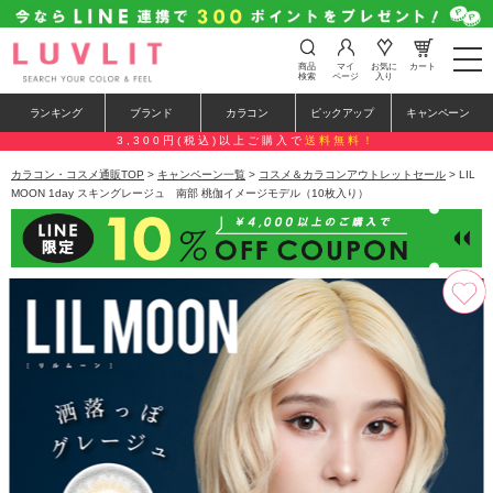
t
商品
マイ
お気に
カート
o
検索
ページ
入り
g
g
ランキング
ブランド
カラコン
ピックアップ
キャンペーン
l
e
3,300円(税込)以上ご購入で
送料無料！
n
a
カラコン・コスメ通販TOP
>
キャンペーン一覧
>
コスメ＆カラコンアウトレットセール
> LIL
v
MOON 1day スキングレージュ 南部 桃伽イメージモデル（10枚入り）
i
g
a
t
i
o
n