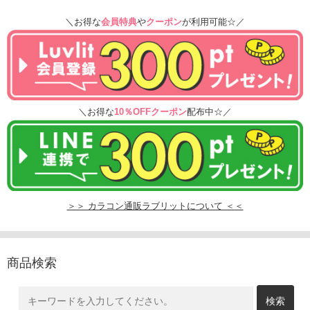
＼お得な
会員特典
や
クーポン
が利用可能☆／
＼お得な
10％OFFクーポン
配布中☆／
＞＞ カラコン通販ラブリットについて ＜＜
商品検索