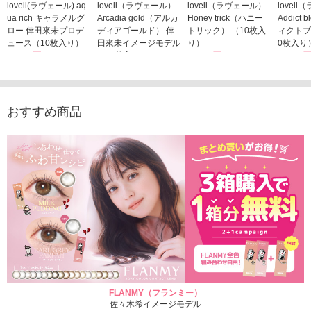
loveil(ラヴェール) aq
loveil（ラヴェール）
loveil（ラヴェール）
lovei
ua rich キャラメルグ
Arcadia gold（アルカ
Honey trick（ハニー
Addict
ロー 倖田來未プロデ
ディアゴールド） 倖
トリック） （10枚入
ィクトブ
ュース（10枚入り）
田來未イメージモデル
り）
0枚入り
1,760円
（10枚入り）
1,760円
1,760
(税込)
(税込)
1,760円
(税込)
おすすめ商品
FLANMY（フランミー）
佐々木希イメージモデル