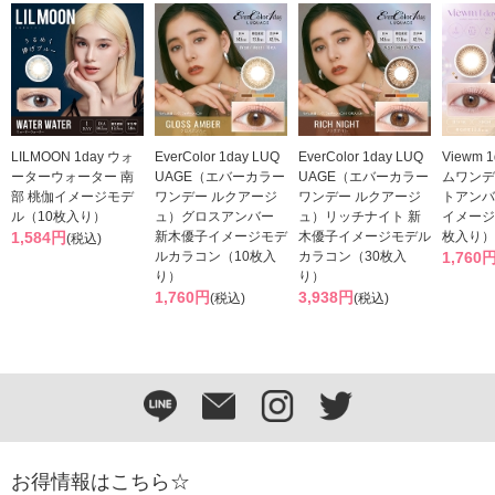
LILMOON 1day ウォ
EverColor 1day LUQ
EverColor 1day LUQ
Viewm
ーターウォーター 南
UAGE（エバーカラー
UAGE（エバーカラー
ムワンデ
部 桃伽イメージモデ
ワンデー ルクアージ
ワンデー ルクアージ
トアンバ
ル（10枚入り）
ュ）グロスアンバー
ュ）リッチナイト 新
イメージ
1,584円
新木優子イメージモデ
木優子イメージモデル
枚入り）
(税込)
ルカラコン（10枚入
カラコン（30枚入
1,760
り）
り）
1,760円
3,938円
(税込)
(税込)
お得情報はこちら☆