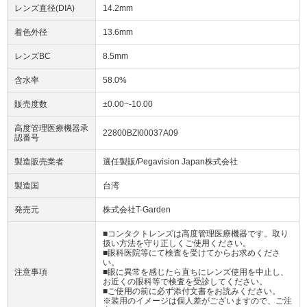
レンズ直径(DIA)
14.2mm
着色外径
13.6mm
レンズBC
8.5mm
含水率
58.0%
販売度数
±0.00~-10.00
高度管理医療機器承
22800BZI00037A09
認番号
製造販売業者
選任製販/Pegavision Japan株式会社
製造国
台湾
発売元
株式会社T-Garden
■コンタクトレンズは高度管理医療機器です。取り
扱い方法を守り正しくご使用ください。
■眼科医院等にて検査を受けてからお求めくださ
い。
注意事項
■眼に異常を感じたら直ちにレンズ使用を中止し、
お近くの眼科等で検査を受診してください。
■ご使用の前に必ず添付文書をお読みください。
※装用のイメージは個人差がございますので、ご注