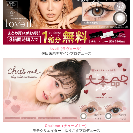
loveil（ラヴェール）
倖田來未デザインプロデュース
Chu'sme（チューズミー）
モテクリエイター・ゆうこすプロデュース