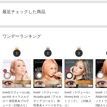
最近チェックした商品
ワンデーランキング
1
2
3
loveil(ラヴェール) aq
loveil（ラヴェール）
loveil（ラヴェール）
lovei
ua rich キャラメルグ
Arcadia gold（アルカ
Honey trick（ハニー
Addict
ロー 倖田來未プロデ
ディアゴールド） 倖
トリック） （10枚入
ィクトブ
ュース（10枚入り）
田來未イメージモデル
り）
0枚入り