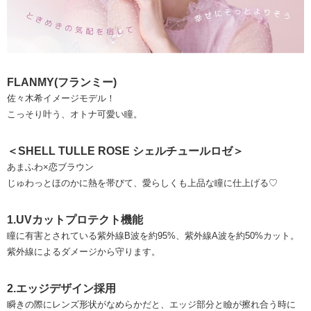
FLANMY(フランミー)
佐々木希イメージモデル！
こっそり叶う、オトナ可愛い瞳。
＜SHELL TULLE ROSE シェルチュールロゼ＞
あまふわ×恋ブラウン
じゅわっとほのかに熱を帯びて、愛らしくも上品な瞳に仕上げる♡
1.UVカットプロテクト機能
瞳に有害とされている紫外線B波を約95%、紫外線A波を約50%カット。
紫外線によるダメージから守ります。
2.エッジデザイン採用
瞬きの際にレンズ形状がなめらかだと、エッジ部分と瞼が擦れ合う時に