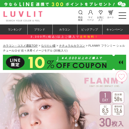
t
商品
マイ
お気に
カート
o
検索
ページ
入り
g
g
ランキング
ブランド
カラコン
ピックアップ
キャンペーン
l
e
3,300円(税込)以上ご購入で
送料無料！
n
a
カラコン・コスメ通販TOP
>
なりたい瞳
>
ナチュラルカラコン
> FLANMY フランミー シェル
v
チュールロゼ 佐々木希イメージモデル (30枚入り)
i
g
a
t
i
o
n