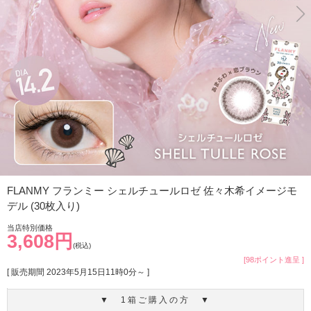
FLANMY フランミー シェルチュールロゼ 佐々木希イメージモ
デル (30枚入り)
当店特別価格
3,608円
(税込)
[98ポイント進呈 ]
[ 販売期間
2023年5月15日11時0分
～ ]
▼ 1箱ご購入の方 ▼