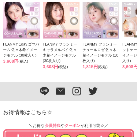
FLANMY 1day ゴマバ
FLANMY フランミー
FLANMY フランミー
FLANMY
ーム 佐々木希イメー
キャラメルパイ 佐々
チュールロゼ 佐々木
ットケー
ジモデル (30枚入り)
木希イメージモデル
希イメージモデル (10
イメージ
3,608円
(30枚入り)
枚入り)
入り)
(税込)
3,608円
1,815円
3,608
(税込)
(税込)
お得情報はこちら☆
＼お得な
会員特典
や
クーポン
が利用可能☆／