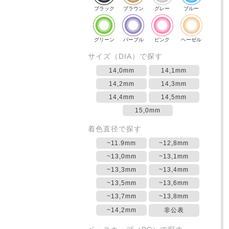
ブラック
ブラウン
グレー
ブルー
グリーン
パープル
ピンク
ヘーゼル
サイズ（DIA）で探す
14,0mm
14,1mm
14,2mm
14,3mm
14,4mm
14,5mm
15,0mm
着色直径で探す
~11.9mm
~12,8mm
~13,0mm
~13,1mm
~13,3mm
~13,4mm
~13,5mm
~13,6mm
~13,7mm
~13,8mm
~14,2mm
非公表