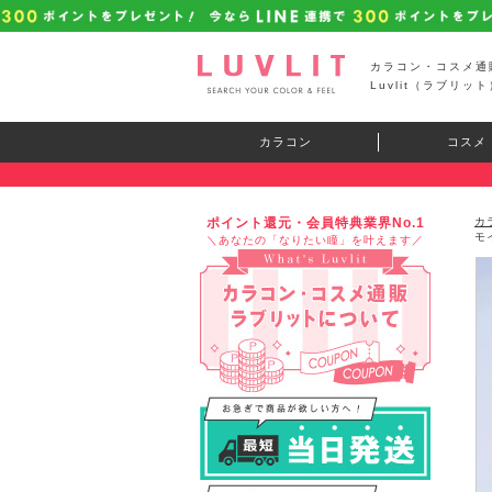
カラコン・コスメ通
Luvlit（ラブリット
カラコン
コスメ
ポイント還元・会員特典業界No.1
カ
モ
＼あなたの「なりたい瞳」を叶えます／