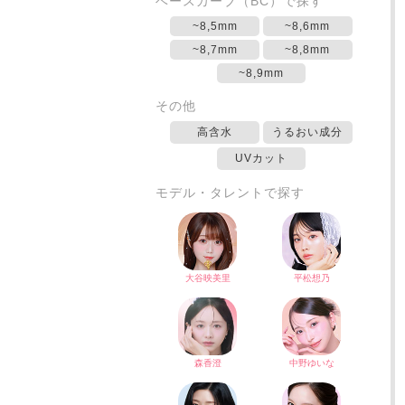
ベースカーブ（BC）で探す
~8,5mm
~8,6mm
~8,7mm
~8,8mm
~8,9mm
その他
高含水
うるおい成分
UVカット
モデル・タレントで探す