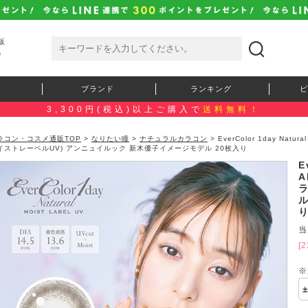
販
）
ブランド
ランキング
ピ
3,300円(税込)以上ご購入で
送料無料！
ラコン・コスメ通販TOP
>
なりたい瞳
>
ナチュラルカラコン
> EverColor 1day Na
イストレーベルUV) アンニュイルック 新木優子イメージモデル 20枚入り
E
A
当
[