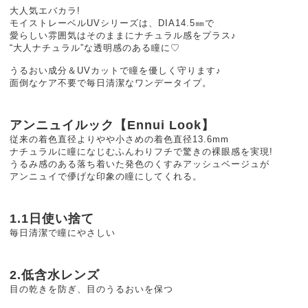
大人気エバカラ!
モイストレーベルUVシリーズは、DIA14.5㎜で
愛らしい雰囲気はそのままにナチュラル感をプラス♪
“大人ナチュラル”な透明感のある瞳に♡
うるおい成分＆UVカットで瞳を優しく守ります♪
面倒なケア不要で毎日清潔なワンデータイプ。
アンニュイルック【Ennui Look】
従来の着色直径よりやや小さめの着色直径13.6mm
ナチュラルに瞳になじむふんわりフチで驚きの裸眼感を実現!
うるみ感のある落ち着いた発色のくすみアッシュベージュが
アンニュイで儚げな印象の瞳にしてくれる。
1.1日使い捨て
毎日清潔で瞳にやさしい
2.低含水レンズ
目の乾きを防ぎ、目のうるおいを保つ