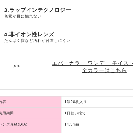
3.ラップインテクノロジー
色素が目に触れない
4.非イオン性レンズ
たんぱく質など汚れが付着しにくい
エバーカラー ワンデー モイス
全カラーはこちら
内容
1箱20枚入り
装用期間
1日使い捨て
レンズ直径(DIA)
14.5mm