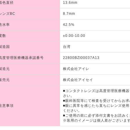
着色直径
13.6mm
レンズBC
8.7mm
含水率
42.5%
度数
±0.00-10.00
製造国
台湾
高度管理医療機器承認番号
22800BZI00037A13
製造元
株式会社アイレ
販売元
株式会社アイセイ
■コンタクトレンズは高度管理医療機
さい。
■眼科医院等にて検査を受けてからお求
注意事項
■眼に異常を感じたら直ちにレンズ使
ください。
■ご使用の前に必ず添付文書をお読みく
※装用のイメージは個人差がございま