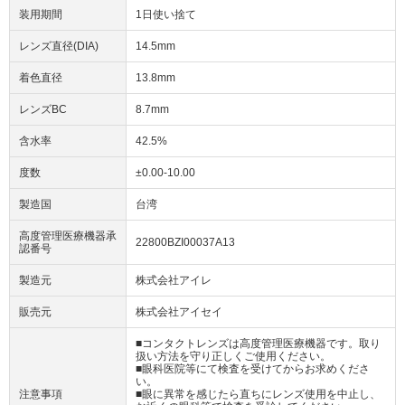
装用期間
1日使い捨て
レンズ直径(DIA)
14.5mm
着色直径
13.8mm
レンズBC
8.7mm
含水率
42.5%
度数
±0.00-10.00
製造国
台湾
高度管理医療機器承
22800BZI00037A13
認番号
製造元
株式会社アイレ
販売元
株式会社アイセイ
■コンタクトレンズは高度管理医療機器です。取り
扱い方法を守り正しくご使用ください。
■眼科医院等にて検査を受けてからお求めくださ
い。
注意事項
■眼に異常を感じたら直ちにレンズ使用を中止し、