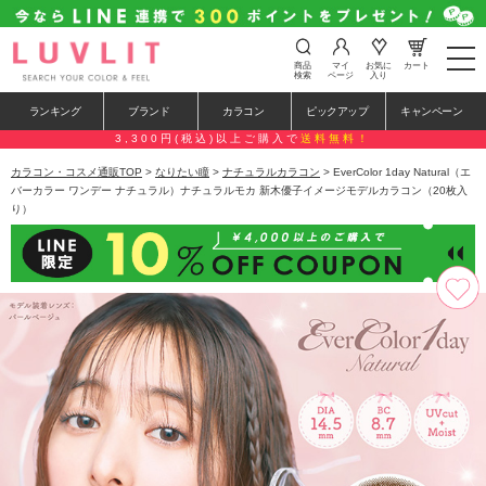
t
商品
マイ
お気に
カート
o
検索
ページ
入り
g
g
ランキング
ブランド
カラコン
ピックアップ
キャンペーン
l
e
3,300円(税込)以上ご購入で
送料無料！
n
a
カラコン・コスメ通販TOP
>
なりたい瞳
>
ナチュラルカラコン
> EverColor 1day Natural（エ
v
バーカラー ワンデー ナチュラル）ナチュラルモカ 新木優子イメージモデルカラコン（20枚入
i
り）
g
a
t
i
o
n