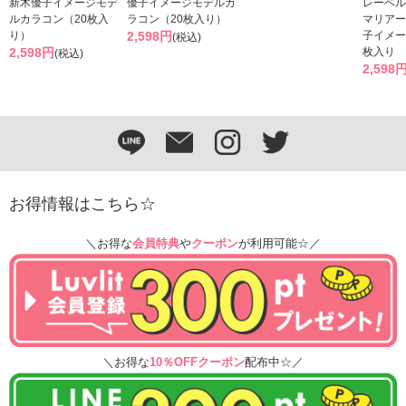
新木優子イメージモデ
優子イメージモデルカ
レーベル
ルカラコン（20枚入
ラコン（20枚入り）
マリアー
り）
2,598円
子イメー
(税込)
2,598円
枚入り
(税込)
2,598
お得情報はこちら☆
＼お得な
会員特典
や
クーポン
が利用可能☆／
＼お得な
10％OFFクーポン
配布中☆／