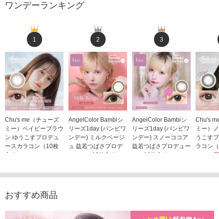
ワンデーランキング
1
2
3
Chu's me（チューズ
AngelColor Bambiシ
AngelColor Bambiシ
Chu's
ミー）ベイビーブラウ
リーズ1day (バンビワ
リーズ1day (バンビワ
ミー）ノ
ン ゆうこすプロデュ
ンデー) ミルクベージ
ンデー) スノーココア
うこすプ
ースカラコン（10枚
ュ 益若つばさプロデ
益若つばさプロデュー
ラコン（
入り）
ュース（10枚入り）
ス（10枚入り）
1,705
1,705円
1,848円
1,848円
(税込)
(税込)
(税込)
おすすめ商品