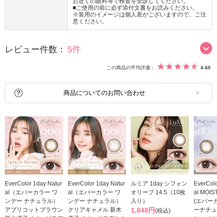
お近くの眼科等で検査を受診してください。
■ご使用の前に必ず添付文書をお読みください。
※装用のイメージは個人差がございますので、ご注
意ください。
レビュー件数：
5件
この商品の平均評価：
4.60
商品についてのお問い合わせ
EverColor 1day Natur
EverColor 1day Natur
ルミア 1day シフォン
EverColo
al（エバーカラー ワ
al（エバーカラー ワ
オリーブ 14.5（10枚
al MOIS
ンデー ナチュラル）
ンデー ナチュラル）
入り）
(エバー
アプリコットブラウン
クリアキャメル 新木
1,848円
ーナチュ
(税込)