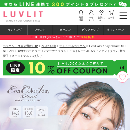
t
商品
マイ
お気に
カート
o
検索
ページ
入り
g
g
ランキング
ブランド
カラコン
ピックアップ
キャンペーン
l
e
3,300円(税込)以上ご購入で
送料無料！
n
a
カラコン・コスメ通販TOP
>
なりたい瞳
>
ナチュラルカラコン
> EverColor 1day Natural MOI
v
ST LABEL UV(エバーカラーワンデーナチュラルモイストレーベルUV) イノセントグラム 新木
i
優子イメージモデル 20枚入り
g
a
t
i
o
n