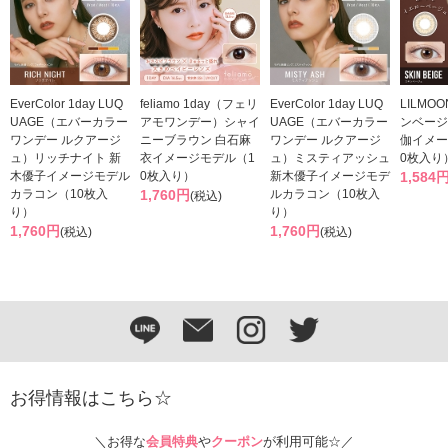
EverColor 1day LUQ
feliamo 1day（フェリ
EverColor 1day LUQ
LILMOO
UAGE（エバーカラー
アモワンデー）シャイ
UAGE（エバーカラー
ンベージ
ワンデー ルクアージ
ニーブラウン 白石麻
ワンデー ルクアージ
伽イメー
ュ）リッチナイト 新
衣イメージモデル（1
ュ）ミスティアッシュ
0枚入り
木優子イメージモデル
0枚入り）
新木優子イメージモデ
1,584
カラコン（10枚入
1,760円
ルカラコン（10枚入
(税込)
り）
り）
1,760円
1,760円
(税込)
(税込)
お得情報はこちら☆
＼お得な
会員特典
や
クーポン
が利用可能☆／