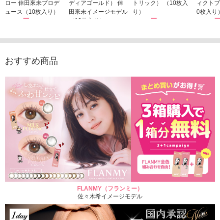
ロー 倖田來未プロデ
ディアゴールド） 倖
トリック） （10枚入
ィクトブ
ュース（10枚入り）
田來未イメージモデル
り）
0枚入り
1,760円
（10枚入り）
1,760円
1,760
(税込)
(税込)
1,760円
(税込)
おすすめ商品
FLANMY（フランミー）
佐々木希イメージモデル