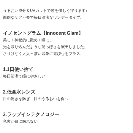
うるおい成分＆UVカットで瞳を優しく守ります♪
面倒なケア不要で毎日清潔なワンデータイプ。
イノセントグラム【Innocent Glam】
美しく神秘的に艶めく瞳に。
光を取り込んだような艶っぽさを演出しました。
さりげなく大人っぽい印象に遊び心をプラス。
1.1日使い捨て
毎日清潔で瞳にやさしい
2.低含水レンズ
目の乾きを防ぎ、目のうるおいを保つ
3.ラップインテクノロジー
色素が目に触れない