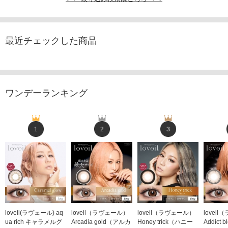
最近チェックした商品
ワンデーランキング
1
2
3
loveil(ラヴェール) aq
loveil（ラヴェール）
loveil（ラヴェール）
lovei
ua rich キャラメルグ
Arcadia gold（アルカ
Honey trick（ハニー
Addict