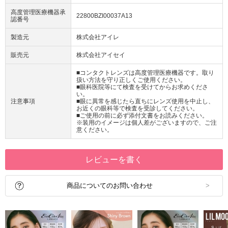
高度管理医療機器承
22800BZI00037A13
認番号
製造元
株式会社アイレ
販売元
株式会社アイセイ
■コンタクトレンズは高度管理医療機器です。取り
扱い方法を守り正しくご使用ください。
■眼科医院等にて検査を受けてからお求めくださ
い。
注意事項
■眼に異常を感じたら直ちにレンズ使用を中止し、
お近くの眼科等で検査を受診してください。
■ご使用の前に必ず添付文書をお読みください。
※装用のイメージは個人差がございますので、ご注
意ください。
レビューを書く
商品についてのお問い合わせ