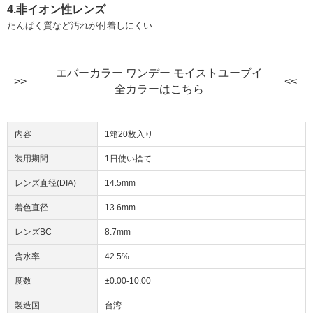
4.非イオン性レンズ
たんぱく質など汚れが付着しにくい
エバーカラー ワンデー モイストユーブイ
全カラーはこちら
内容
1箱20枚入り
装用期間
1日使い捨て
レンズ直径(DIA)
14.5mm
着色直径
13.6mm
レンズBC
8.7mm
含水率
42.5%
度数
±0.00-10.00
製造国
台湾