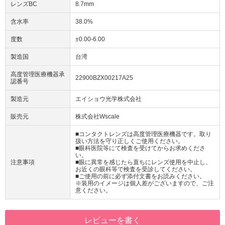
レンズBC
8.7mm
含水率
38.0%
度数
±0.00-6.00
製造国
台湾
高度管理医療機器承
22900BZX00217A25
認番号
製造元
エイショウ光学株式会社
販売元
株式会社Wscale
■コンタクトレンズは高度管理医療機器です。取り
扱い方法を守り正しくご使用ください。
■眼科医院等にて検査を受けてからお求めくださ
い。
注意事項
■眼に異常を感じたら直ちにレンズ使用を中止し、
お近くの眼科等で検査を受診してください。
■ご使用の前に必ず添付文書をお読みください。
※装用のイメージは個人差がございますので、ご注
意ください。
レビューを書く