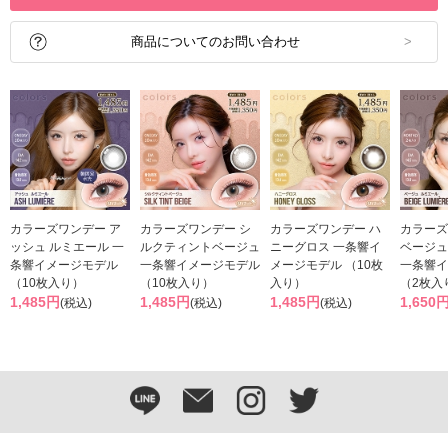
商品についてのお問い合わせ
カラーズワンデー ア
カラーズワンデー シ
カラーズワンデー ハ
カラーズ
ッシュ ルミエール 一
ルクティントベージュ
ニーグロス 一条響イ
ベージュ
条響イメージモデル
一条響イメージモデル
メージモデル （10枚
一条響イ
（10枚入り）
（10枚入り）
入り）
（2枚入
1,485円
1,485円
1,485円
1,650
(税込)
(税込)
(税込)