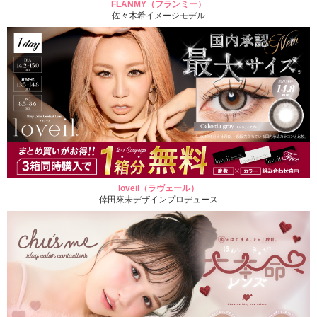
FLANMY（フランミー）
佐々木希イメージモデル
loveil（ラヴェール）
倖田來未デザインプロデュース