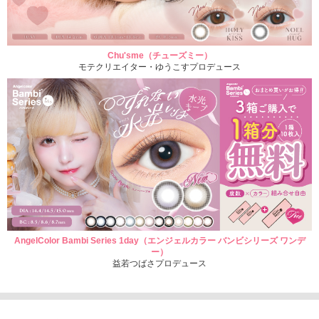
Chu'sme（チューズミー）
モテクリエイター・ゆうこすプロデュース
AngelColor Bambi Series 1day（エンジェルカラー バンビシリーズ ワンデ
ー）
益若つばさプロデュース