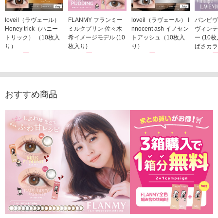
loveil（ラヴェール）
FLANMY フランミー
loveil（ラヴェール） I
バンビヴ
Honey trick（ハニー
ミルクプリン 佐々木
nnocent ash イノセン
ヴィンテ
トリック） （10枚入
希イメージモデル (10
トアッシュ（10枚入
ー (10
り）
枚入り)
り）
ばさカラ
1,760円
1,815円
1,760円
1,848
(税込)
(税込)
(税込)
おすすめ商品