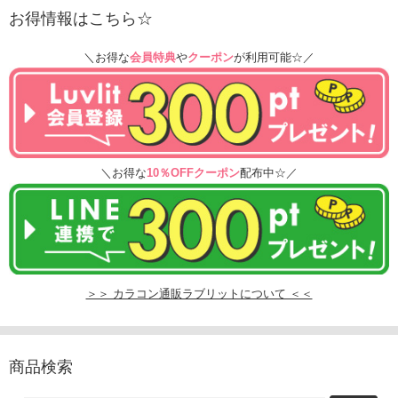
お得情報はこちら☆
＼お得な
会員特典
や
クーポン
が利用可能☆／
＼お得な
10％OFFクーポン
配布中☆／
＞＞ カラコン通販ラブリットについて ＜＜
商品検索