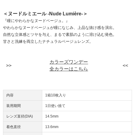
＜ヌードルミエール -Nude Lumière-＞
『瞳にやわらかなヌードベージュ。』
やわらかなヌードベージュが瞳になじみ、上品な抜け感を演出。
自然な立体感とツヤを与え、まるで素肌のように溶け込む発色。
甘さと洗練を両立したナチュラルベージュレンズ。
カラーズワンデー
全カラーはこちら
内容
1箱10枚入り
装用期間
1日使い捨て
レンズ直径(DIA)
14.5mm
着色直径
13.6mm