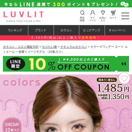
t
商品
マイ
お気に
カート
o
検索
ページ
入り
g
g
ランキング
ブランド
カラコン
ピックアップ
キャンペーン
l
e
3,300円(税込)以上ご購入で
送料無料！
n
a
カラコン・コスメ通販TOP
>
なりたい瞳
>
ナチュラルカラコン
> カラーズワンデー ヌード ル
v
ミエール 一条響イメージモデル （10枚入り）
i
g
a
t
i
o
n