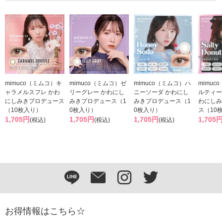
mimuco（ミムコ）キ
mimuco（ミムコ）ゼ
mimuco（ミムコ）ハ
mimuc
ャラメルスフレ かわ
リーグレー かわにし
ニーソーダ かわにし
ルティー
にしみきプロデュース
みきプロデュース（1
みきプロデュース（1
わにしみ
（10枚入り）
0枚入り）
0枚入り）
ス（10
1,705円
1,705円
1,705円
1,705
(税込)
(税込)
(税込)
お得情報はこちら☆