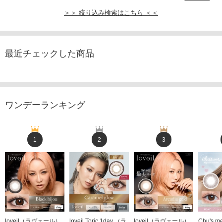
＞＞ 絞り込み検索はこちら ＜＜
最近チェックした商品
ワンデーランキング
1
2
3
loveil（ラヴェール）
loveil Toric 1day （ラ
loveil（ラヴェール）
Chu's