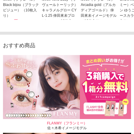
Black bijou（ブラック
ヴェールトーリック）
Arcadia gold（アルカ
ミー）ベ
ビジュー） （10枚入
キャラメルグロー CY
ディアゴールド） 倖
ン ゆう
り）
L-1.25 倖田來未プロ
田來未イメージモデル
ースカラ
1,760円
デュース （10枚入
（10枚入り）
入り）
(税込)
り）
1,760円
1,705
(税込)
1,760円
(税込)
おすすめ商品
FLANMY（フランミー）
佐々木希イメージモデル