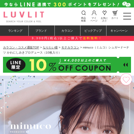
t
商品
マイ
お気に
カート
o
検索
ページ
入り
g
g
ランキング
ブランド
カラコン
ピックアップ
キャンペーン
l
e
3,300円(税込)以上ご購入で
送料無料！
n
a
カラコン・コスメ通販TOP
>
なりたい瞳
>
モテカラコン
> mimuco（ミムコ）シュガードーナ
v
ツ かわにしみきプロデュース（10枚入り）
i
g
a
t
i
o
n