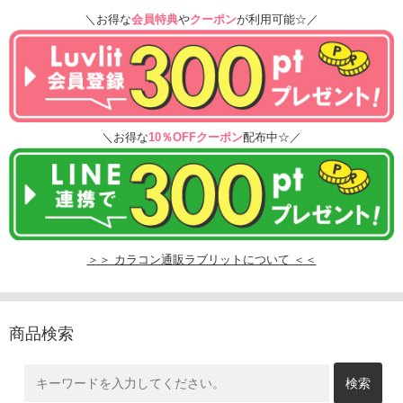
＼お得な
会員特典
や
クーポン
が利用可能☆／
＼お得な
10％OFFクーポン
配布中☆／
＞＞ カラコン通販ラブリットについて ＜＜
商品検索