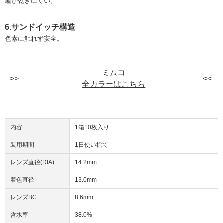
瞳が乾きにくい。
6.サンドイッチ構造
色素に触れず安全。
ミムコ
全カラーはこちら
内容
1箱10枚入り
装用期間
1日使い捨て
レンズ直径(DIA)
14.2mm
着色直径
13.0mm
レンズBC
8.6mm
含水率
38.0%