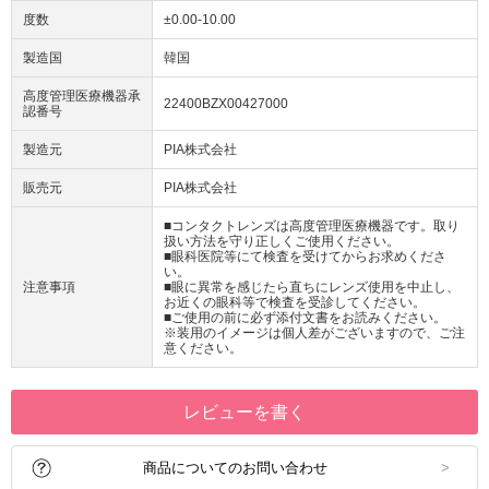
度数
±0.00-10.00
製造国
韓国
高度管理医療機器承
22400BZX00427000
認番号
製造元
PIA株式会社
販売元
PIA株式会社
■コンタクトレンズは高度管理医療機器です。取り
扱い方法を守り正しくご使用ください。
■眼科医院等にて検査を受けてからお求めくださ
い。
注意事項
■眼に異常を感じたら直ちにレンズ使用を中止し、
お近くの眼科等で検査を受診してください。
■ご使用の前に必ず添付文書をお読みください。
※装用のイメージは個人差がございますので、ご注
意ください。
レビューを書く
商品についてのお問い合わせ