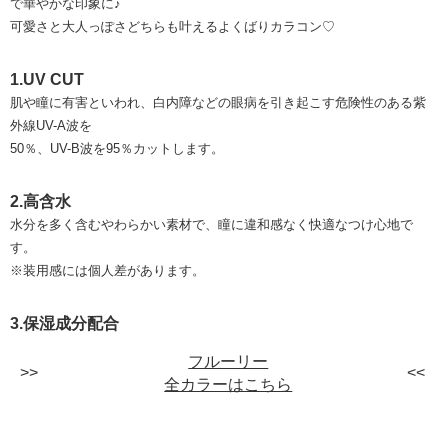
で華やかな印象に♪
可愛さと大人っぽさどちらも叶えるよくばりカラコン♡
1.UV CUT
肌や瞳に有害といわれ、白内障などの眼病を引き起こす危険性のある紫
外線UV-A波を
50％、UV-B波を95％カットします。
2.高含水
水分を多く含むやわらかい素材で、瞳に違和感なく快適なつけ心地で
す。
※装用感には個人差があります。
3.保湿成分配合
フルーリー
全カラーはこちら