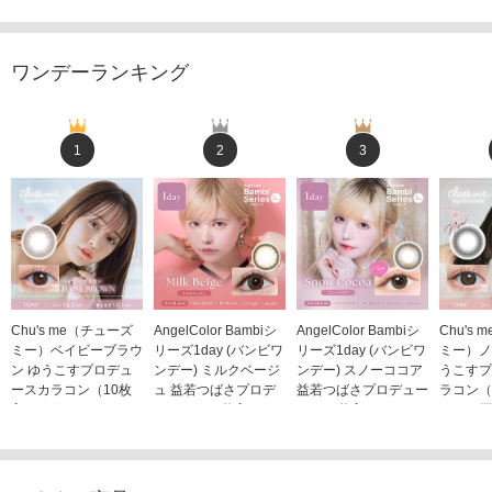
ワンデーランキング
1
2
3
Chu's me（チューズ
AngelColor Bambiシ
AngelColor Bambiシ
Chu's
ミー）ベイビーブラウ
リーズ1day (バンビワ
リーズ1day (バンビワ
ミー）ノ
ン ゆうこすプロデュ
ンデー) ミルクベージ
ンデー) スノーココア
うこすプ
ースカラコン（10枚
ュ 益若つばさプロデ
益若つばさプロデュー
ラコン（
入り）
ュース（10枚入り）
ス（10枚入り）
1,705
1,705円
1,848円
1,848円
(税込)
(税込)
(税込)