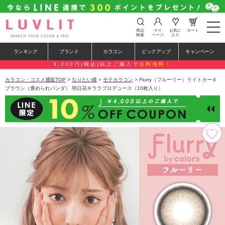
t
商品
マイ
お気に
カート
o
検索
ページ
入り
g
g
ランキング
ブランド
カラコン
ピックアップ
キャンペーン
l
e
3,300円(税込)以上ご購入で
送料無料！
n
a
カラコン・コスメ通販TOP
>
なりたい瞳
>
モテカラコン
> Flurry（フルーリー）ライトカーキ
v
ブラウン（褒められパンダ） 明日花キララプロデュース（10枚入り）
i
g
a
t
i
o
n