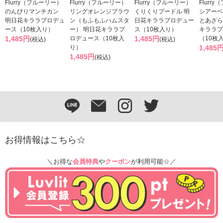
Flurry（フルーリー）
Flurry（フルーリー）
Flurry（フルーリー）
Flurr
のんびりマンチカン
リングオレンジブラウ
くりくりプードル 明
シアーベ
明日花キララプロデュ
ン（もふもふハムスタ
日花キララプロデュー
とあざら
ース（10枚入り）
ー） 明日花キララプ
ス（10枚入り）
キララプ
1,485円
ロデュース（10枚入
1,485円
（10枚
(税込)
(税込)
り）
1,485
1,485円
(税込)
お得情報はこちら☆
＼お得な
会員特典
や
クーポン
が利用可能☆／