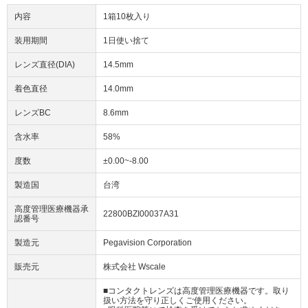
内容
1箱10枚入り
装用期間
1日使い捨て
レンズ直径(DIA)
14.5mm
着色直径
14.0mm
レンズBC
8.6mm
含水率
58%
度数
±0.00~-8.00
製造国
台湾
高度管理医療機器承
22800BZI00037A31
認番号
製造元
Pegavision Corporation
販売元
株式会社 Wscale
■コンタクトレンズは高度管理医療機器です。取り
扱い方法を守り正しくご使用ください。