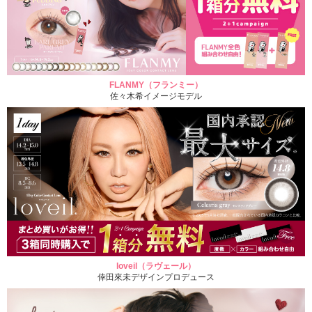
FLANMY（フランミー）
佐々木希イメージモデル
loveil（ラヴェール）
倖田來未デザインプロデュース