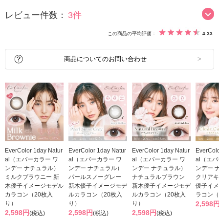
レビュー件数：
3件
この商品の平均評価：
4.33
商品についてのお問い合わせ
EverColor 1day Natur
EverColor 1day Natur
EverColor 1day Natur
EverColo
al（エバーカラー ワ
al（エバーカラー ワ
al（エバーカラー ワ
al（エ
ンデー ナチュラル）
ンデー ナチュラル）
ンデー ナチュラル）
ンデー 
ミルクブラウニー 新
パールスノーグレー
ナチュラルブラウン
クリアキ
木優子イメージモデル
新木優子イメージモデ
新木優子イメージモデ
優子イメ
カラコン（20枚入
ルカラコン（20枚入
ルカラコン（20枚入
ラコン（
り）
り）
り）
2,598
2,598円
2,598円
2,598円
(税込)
(税込)
(税込)