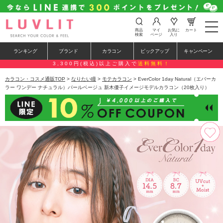
t
商品
マイ
お気に
カート
o
検索
ページ
入り
g
g
ランキング
ブランド
カラコン
ピックアップ
キャンペーン
l
e
3,300円(税込)以上ご購入で
送料無料！
n
a
カラコン・コスメ通販TOP
>
なりたい瞳
>
モテカラコン
> EverColor 1day Natural（エバーカ
v
ラー ワンデー ナチュラル）パールベージュ 新木優子イメージモデルカラコン（20枚入り）
i
g
a
t
i
o
n