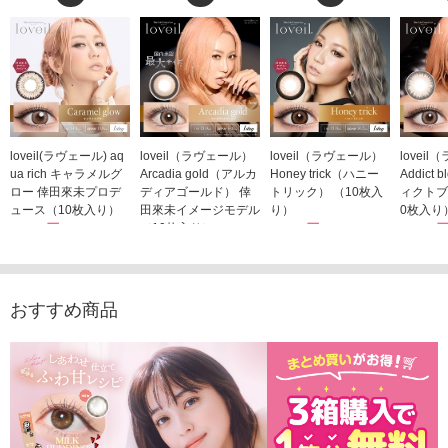
loveil(ラヴェール) aq
loveil（ラヴェール）
loveil（ラヴェール）
lovei
ua rich キャラメルグ
Arcadia gold（アルカ
Honey trick（ハニー
Addict
ロー 倖田來未プロデ
ディアゴールド） 倖
トリック） （10枚入
ィクトブ
ュース（10枚入り）
田來未イメージモデル
り）
0枚入り
1,760円
（10枚入り）
1,760円
1,760
(税込)
(税込)
1,760円
(税込)
おすすめ商品