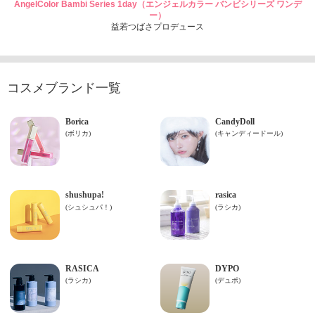
AngelColor Bambi Series 1day（エンジェルカラー バンビシリーズ ワンデ
ー）
益若つばさプロデュース
コスメブランド一覧