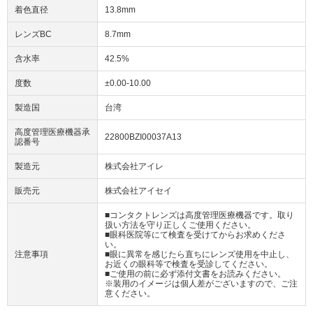
着色直径
13.8mm
レンズBC
8.7mm
含水率
42.5%
度数
±0.00-10.00
製造国
台湾
高度管理医療機器承
22800BZI00037A13
認番号
製造元
株式会社アイレ
販売元
株式会社アイセイ
■コンタクトレンズは高度管理医療機器です。取り
扱い方法を守り正しくご使用ください。
■眼科医院等にて検査を受けてからお求めくださ
い。
注意事項
■眼に異常を感じたら直ちにレンズ使用を中止し、
お近くの眼科等で検査を受診してください。
■ご使用の前に必ず添付文書をお読みください。
※装用のイメージは個人差がございますので、ご注
意ください。