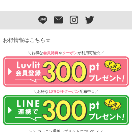
お得情報はこちら☆
＼お得な
会員特典
や
クーポン
が利用可能☆／
＼お得な
10％OFFクーポン
配布中☆／
＞＞ カラコン通販ラブリットについて ＜＜