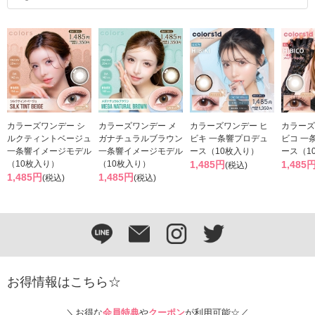
カラーズワンデー シ
カラーズワンデー メ
カラーズワンデー ヒ
カラーズ
ルクティントベージュ
ガナチュラルブラウン
ビキ 一条響プロデュ
ビコ 一
一条響イメージモデル
一条響イメージモデル
ース（10枚入り）
ース（1
（10枚入り）
（10枚入り）
1,485円
1,485
(税込)
1,485円
1,485円
(税込)
(税込)
お得情報はこちら☆
＼お得な
会員特典
や
クーポン
が利用可能☆／