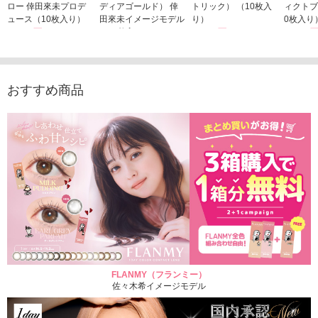
ロー 倖田來未プロデ
ディアゴールド） 倖
トリック） （10枚入
ィクトブ
ュース（10枚入り）
田來未イメージモデル
り）
0枚入り
1,760円
（10枚入り）
1,760円
1,760
(税込)
(税込)
1,760円
(税込)
おすすめ商品
FLANMY（フランミー）
佐々木希イメージモデル