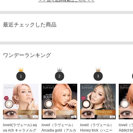
＞＞ 絞り込み検索はこちら ＜＜
最近チェックした商品
ワンデーランキング
1
2
3
loveil(ラヴェール) aq
loveil（ラヴェール）
loveil（ラヴェール）
lovei
ua rich キャラメルグ
Arcadia gold（アルカ
Honey trick（ハニー
Addict