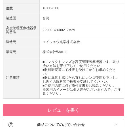
度数
±0.00-6.00
製造国
台湾
高度管理医療機器承
22900BZX00217A25
認番号
製造元
エイショウ光学株式会社
販売元
株式会社Wscale
■コンタクトレンズは高度管理医療機器です。取り
扱い方法を守り正しくご使用ください。
■眼科医院等にて検査を受けてからお求めくださ
い。
注意事項
■眼に異常を感じたら直ちにレンズ使用を中止し、
お近くの眼科等で検査を受診してください。
■ご使用の前に必ず添付文書をお読みください。
※装用のイメージは個人差がございますので、ご注
意ください。
レビューを書く
商品についてのお問い合わせ