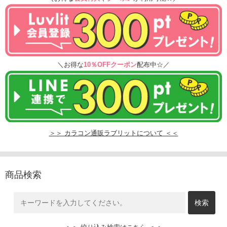
＼お得な
10％OFFクーポン
配布中☆／
＞＞ カラコン通販ラブリットについて ＜＜
商品検索