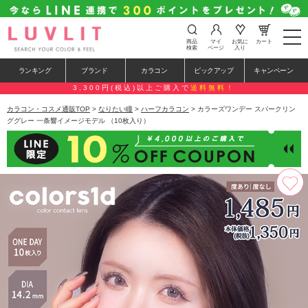
t
商品
マイ
お気に
カート
o
検索
ページ
入り
g
g
ランキング
ブランド
カラコン
ピックアップ
キャンペーン
l
e
3,300円(税込)以上ご購入で
送料無料！
n
a
カラコン・コスメ通販TOP
>
なりたい瞳
>
ハーフカラコン
> カラーズワンデー スパークリン
v
ググレー 一条響イメージモデル （10枚入り）
i
g
a
t
i
o
n