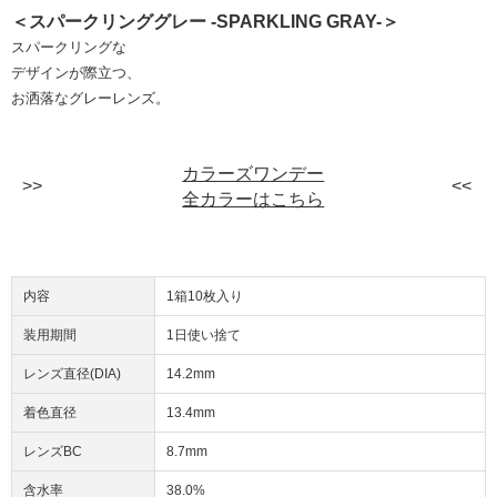
＜スパークリンググレー -SPARKLING GRAY-＞
スパークリングな
デザインが際立つ、
お洒落なグレーレンズ。
カラーズワンデー
全カラーはこちら
内容
1箱10枚入り
装用期間
1日使い捨て
レンズ直径(DIA)
14.2mm
着色直径
13.4mm
レンズBC
8.7mm
含水率
38.0%