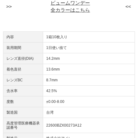
ビュームワンデー
全カラーはこちら
内容
1箱10枚入り
装用期間
1日使い捨て
レンズ直径(DIA)
14.2mm
着色直径
13.6mm
レンズBC
8.7mm
含水率
42.5%
度数
±0.00-8.00
製造国
台湾
高度管理医療機器承
22600BZX00273A12
認番号