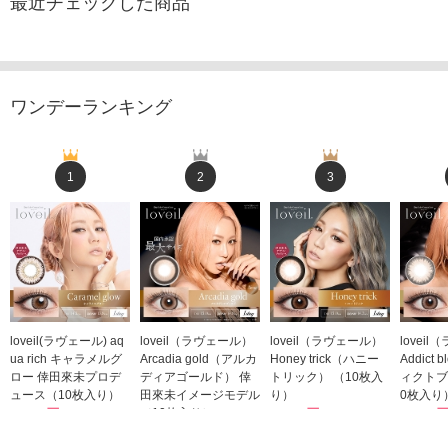
最近チェックした商品
ワンデーランキング
1
2
3
loveil(ラヴェール) aq
loveil（ラヴェール）
loveil（ラヴェール）
lovei
ua rich キャラメルグ
Arcadia gold（アルカ
Honey trick（ハニー
Addict
ロー 倖田來未プロデ
ディアゴールド） 倖
トリック） （10枚入
ィクトブ
ュース（10枚入り）
田來未イメージモデル
り）
0枚入り
1,760円
（10枚入り）
1,760円
1,760
(税込)
(税込)
1,760円
(税込)