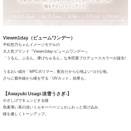
Viewm1day（ビュームワンデー）
平松想乃ちゃんイメージモデルの
大人気ブランド『Viewm1day-ビュームワンデー-』
「うるん。ぷるん。儚げちゅるん」な本田翼プロデュースカラーが誕生!
うるおい成分「MPCポリマー」配合だから心地よいつけ心地。
さらに紫外線から瞳を守る「UVカット」効果も。
【Awayuki Usagi-淡雪うさぎ-】
やさしげでキュンとする瞳
色素薄い系の淡いミルキーベージュがふわっと溶け込み、
瞳を優しくトーンアップ。