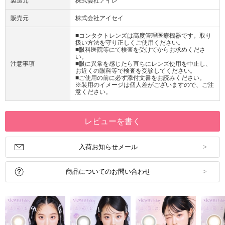
製造元
株式会社アイレ
販売元
株式会社アイセイ
■コンタクトレンズは高度管理医療機器です。取り
扱い方法を守り正しくご使用ください。
■眼科医院等にて検査を受けてからお求めくださ
い。
注意事項
■眼に異常を感じたら直ちにレンズ使用を中止し、
お近くの眼科等で検査を受診してください。
■ご使用の前に必ず添付文書をお読みください。
※装用のイメージは個人差がございますので、ご注
意ください。
レビューを書く
入荷お知らせメール
商品についてのお問い合わせ