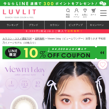
t
商品
マイ
お気に
カート
o
検索
ページ
入り
g
g
ランキング
ブランド
カラコン
ピックアップ
キャンペーン
l
e
3,300円(税込)以上ご購入で
送料無料！
n
a
カラコン・コスメ通販TOP
>
送料無料
> Viewm 1day（ビュームワンデー）淡雪うさぎ 平松想
v
乃イメージモデル（10枚入り）
i
g
a
t
i
o
n