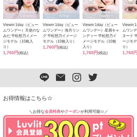
Viewm 1day（ビュー
Viewm 1day（ビュー
Viewm 1day（ビュー
Viewm
ムワンデー）天使のな
ムワンデー）海月リン
ムワンデー）星屑キャ
ムワンデ
みだ 平松想乃イメー
グ 平松想乃イメージ
ンディー 平松想乃イ
ヌード 
ジモデル（10枚入
モデル（10枚入り）
メージモデル（10枚
ージモデ
り）
1,760円
入り）
り）
(税込)
1,760円
1,760円
1,760
(税込)
(税込)
お得情報はこちら☆
＼お得な
会員特典
や
クーポン
が利用可能☆／