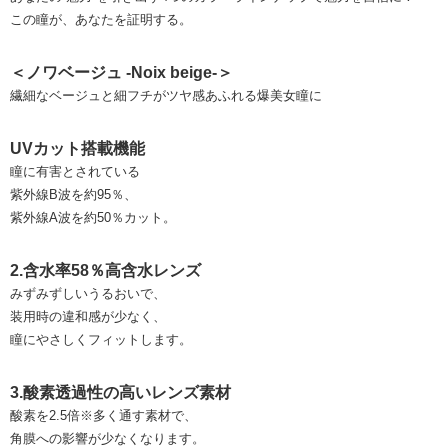
この瞳が、あなたを証明する。
＜ノワベージュ -Noix beige-＞
繊細なベージュと細フチがツヤ感あふれる爆美女瞳に
UVカット搭載機能
瞳に有害とされている
紫外線B波を約95％、
紫外線A波を約50％カット。
2.含水率58％高含水レンズ
みずみずしいうるおいで、
装用時の違和感が少なく、
瞳にやさしくフィットします。
3.酸素透過性の高いレンズ素材
酸素を2.5倍※多く通す素材で、
角膜への影響が少なくなります。