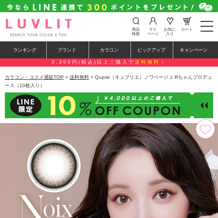
t
商品
マイ
お気に
カート
o
検索
ページ
入り
g
g
ランキング
ブランド
カラコン
ピックアップ
キャンペーン
l
e
3,300円(税込)以上ご購入で
送料無料！
n
a
カラコン・コスメ通販TOP
>
送料無料
> Quprie（キュプリエ）ノワベージュ Rちゃんプロデュ
v
ース（10枚入り）
i
g
a
t
i
o
n