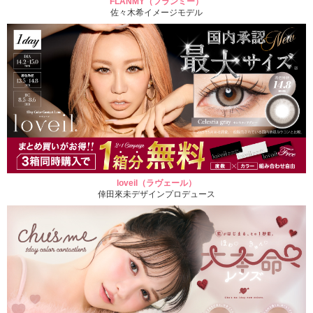
FLANMY（フランミー）
佐々木希イメージモデル
loveil（ラヴェール）
倖田來未デザインプロデュース