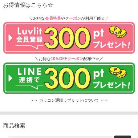
お得情報はこちら☆
＼お得な
会員特典
や
クーポン
が利用可能☆／
＼お得な
10％OFFクーポン
配布中☆／
＞＞ カラコン通販ラブリットについて ＜＜
商品検索