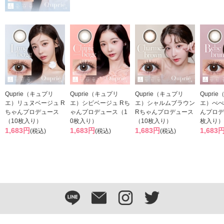
Quprie（キュプリ
Quprie（キュプリ
Quprie（キュプリ
Qupri
エ）リュヌベージュ R
エ）シピベージュ Rち
エ）シャルムブラウン
エ）べべ
ちゃんプロデュース
ゃんプロデュース（1
Rちゃんプロデュース
んプロデ
（10枚入り）
0枚入り）
（10枚入り）
枚入り）
1,683円
1,683円
1,683円
1,683
(税込)
(税込)
(税込)