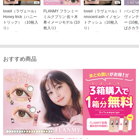
loveil（ラヴェール）
FLANMY フランミー
loveil（ラヴェール） I
バンビヴ
Honey trick（ハニー
ミルクプリン 佐々木
nnocent ash イノセン
ヴィンテ
トリック） （10枚入
希イメージモデル (10
トアッシュ（10枚入
ー (10
り）
枚入り)
り）
ばさカラ
1,760円
1,815円
1,760円
1,848
(税込)
(税込)
(税込)
おすすめ商品