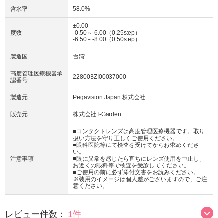
含水率
58.0%
±0.00
度数
-0.50～-6.00（0.25step）
-6.50～-8.00（0.50step）
製造国
台湾
高度管理医療機器承
22800BZI00037000
認番号
製造元
Pegavision Japan 株式会社
販売元
株式会社T-Garden
■コンタクトレンズは高度管理医療機器です。取り
扱い方法を守り正しくご使用ください。
■眼科医院等にて検査を受けてからお求めくださ
い。
注意事項
■眼に異常を感じたら直ちにレンズ使用を中止し、
お近くの眼科等で検査を受診してください。
■ご使用の前に必ず添付文書をお読みください。
※装用のイメージは個人差がございますので、ご注
意ください。
レビュー件数：
1件