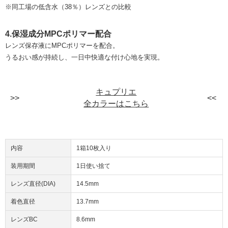
※同工場の低含水（38％）レンズとの比較
4.保湿成分MPCポリマー配合
レンズ保存液にMPCポリマーを配合。
うるおい感が持続し、一日中快適な付け心地を実現。
キュプリエ
全カラーはこちら
内容
1箱10枚入り
装用期間
1日使い捨て
レンズ直径(DIA)
14.5mm
着色直径
13.7mm
レンズBC
8.6mm