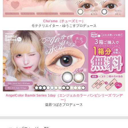
Chu'sme（チューズミー）
モテクリエイター・ゆうこすプロデュース
AngelColor Bambi Series 1day（エンジェルカラー バンビシリーズ ワンデ
ー）
益若つばさプロデュース