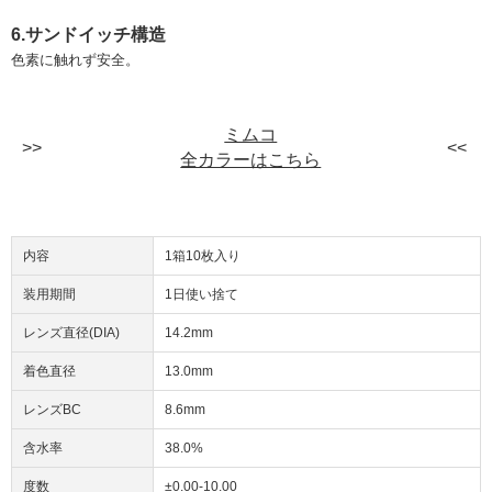
6.サンドイッチ構造
色素に触れず安全。
ミムコ
全カラーはこちら
内容
1箱10枚入り
装用期間
1日使い捨て
レンズ直径(DIA)
14.2mm
着色直径
13.0mm
レンズBC
8.6mm
含水率
38.0%
度数
±0.00-10.00