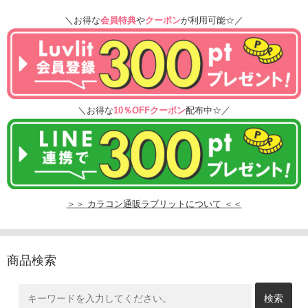
＼お得な
会員特典
や
クーポン
が利用可能☆／
＼お得な
10％OFFクーポン
配布中☆／
＞＞ カラコン通販ラブリットについて ＜＜
商品検索