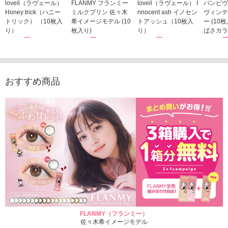
loveil（ラヴェール）
FLANMY フランミー
loveil（ラヴェール） I
バンビヴ
Honey trick（ハニー
ミルクプリン 佐々木
nnocent ash イノセン
ヴィンテ
トリック） （10枚入
希イメージモデル (10
トアッシュ（10枚入
ー (10
り）
枚入り)
り）
ばさカラ
1,760円
1,815円
1,760円
1,848
(税込)
(税込)
(税込)
おすすめ商品
FLANMY（フランミー）
佐々木希イメージモデル