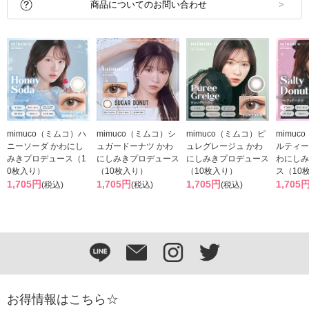
商品についてのお問い合わせ
mimuco（ミムコ）ハ
mimuco（ミムコ）シ
mimuco（ミムコ）ピ
mimuc
ニーソーダ かわにし
ュガードーナツ かわ
ュレグレージュ かわ
ルティー
みきプロデュース（1
にしみきプロデュース
にしみきプロデュース
わにしみ
0枚入り）
（10枚入り）
（10枚入り）
ス（10
1,705円
1,705円
1,705円
1,705
(税込)
(税込)
(税込)
お得情報はこちら☆