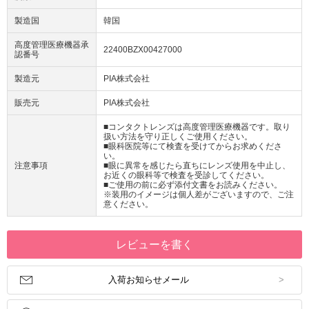
製造国
韓国
高度管理医療機器承
22400BZX00427000
認番号
製造元
PIA株式会社
販売元
PIA株式会社
■コンタクトレンズは高度管理医療機器です。取り
扱い方法を守り正しくご使用ください。
■眼科医院等にて検査を受けてからお求めくださ
い。
注意事項
■眼に異常を感じたら直ちにレンズ使用を中止し、
お近くの眼科等で検査を受診してください。
■ご使用の前に必ず添付文書をお読みください。
※装用のイメージは個人差がございますので、ご注
意ください。
レビューを書く
入荷お知らせメール