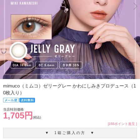
mimuco（ミムコ）ゼリーグレー かわにしみきプロデュース（1
0枚入り）
当店特別価格
1,705円
(税込)
[155ポイント進呈 ]
▼ 1箱ご購入の方 ▼