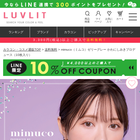
t
商品
マイ
お気に
カート
o
検索
ページ
入り
g
g
ランキング
ブランド
カラコン
ピックアップ
キャンペーン
l
e
3,300円(税込)以上ご購入で
送料無料！
n
a
カラコン・コスメ通販TOP
>
送料無料
> mimuco（ミムコ）ゼリーグレー かわにしみきプロデ
v
ュース（10枚入り）
i
g
a
t
i
o
n