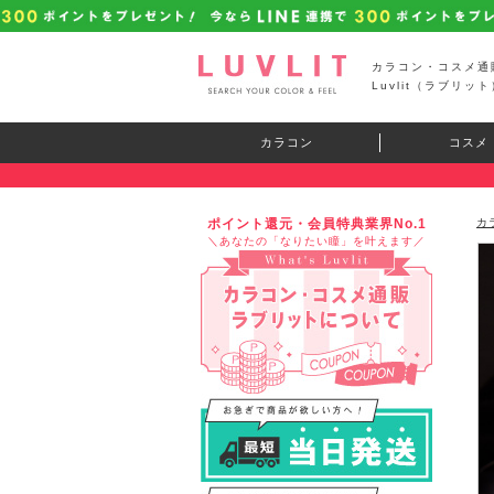
カラコン・コスメ通
Luvlit（ラブリット
カラコン
コスメ
ポイント還元・会員特典業界No.1
カ
＼あなたの「なりたい瞳」を叶えます／