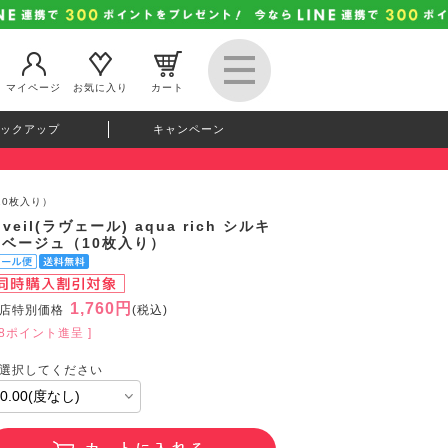
マイページ
お気に入り
カート
ックアップ
キャンペーン
（10枚入り）
oveil(ラヴェール) aqua rich シルキ
ーベージュ（10枚入り）
1,760円
店特別価格
(税込)
48ポイント進呈 ]