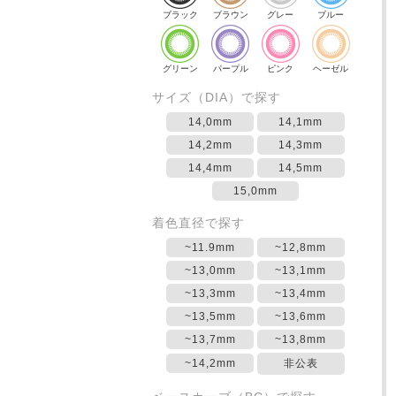
ブラック
ブラウン
グレー
ブルー
グリーン
パープル
ピンク
ヘーゼル
サイズ（DIA）で探す
14,0mm
14,1mm
14,2mm
14,3mm
14,4mm
14,5mm
15,0mm
着色直径で探す
~11.9mm
~12,8mm
~13,0mm
~13,1mm
~13,3mm
~13,4mm
~13,5mm
~13,6mm
~13,7mm
~13,8mm
~14,2mm
非公表