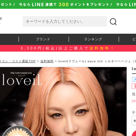
販
）
ブランド
ランキング
ピ
3,300円(税込)以上ご購入で
送料無料！
ラコン・コスメ通販TOP
>
送料無料
> loveil(ラヴェール) aqua rich シルキーベージュ
l
当
[