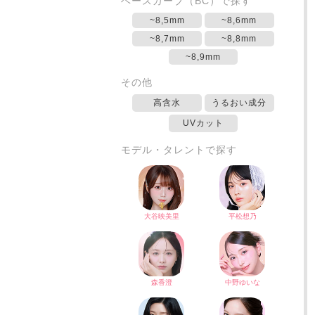
ベースカーブ（BC）で探す
~8,5mm
~8,6mm
~8,7mm
~8,8mm
~8,9mm
その他
高含水
うるおい成分
UVカット
モデル・タレントで探す