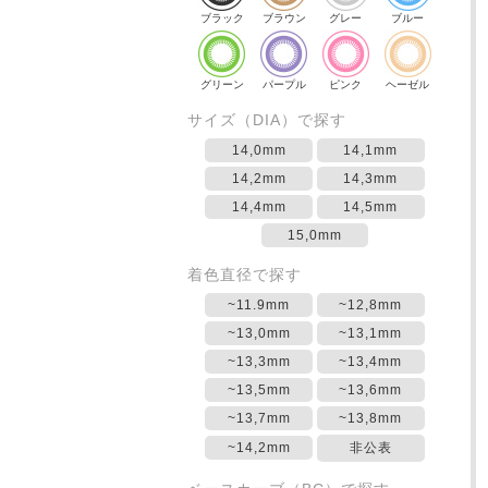
ブラック
ブラウン
グレー
ブルー
グリーン
パープル
ピンク
ヘーゼル
サイズ（DIA）で探す
14,0mm
14,1mm
14,2mm
14,3mm
14,4mm
14,5mm
15,0mm
着色直径で探す
~11.9mm
~12,8mm
~13,0mm
~13,1mm
~13,3mm
~13,4mm
~13,5mm
~13,6mm
~13,7mm
~13,8mm
~14,2mm
非公表