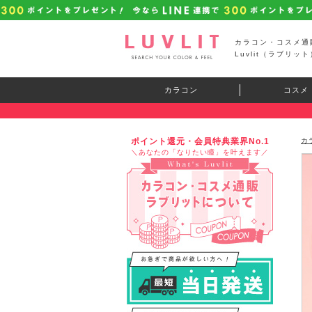
カラコン・コスメ通
Luvlit（ラブリット
カラコン
コスメ
ポイント還元・会員特典業界No.1
カ
＼あなたの「なりたい瞳」を叶えます／