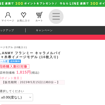
マイページ
お気に入り
カート
ックアップ
キャンペーン
ージモデル (10枚入り)
LANMY フランミー キャラメルパイ
々木希イメージモデル (10枚入り)
1,815円
店特別価格
(税込)
50ポイント進呈 ]
【販売期間：
2023年5月15日11時0分
～】