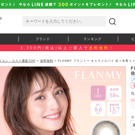
販
）
ブランド
ランキング
ピ
3,300円(税込)以上ご購入で
送料無料！
ラコン・コスメ通販TOP
>
送料無料
> FLANMY フランミー キャラメルパイ 佐々木希イメ
F
佐
当
[