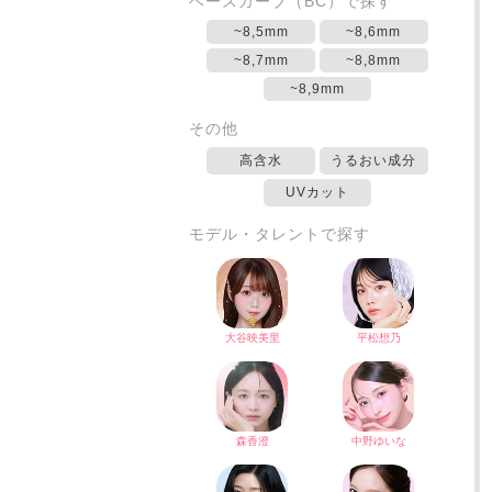
ベースカーブ（BC）で探す
~8,5mm
~8,6mm
~8,7mm
~8,8mm
~8,9mm
その他
高含水
うるおい成分
UVカット
モデル・タレントで探す