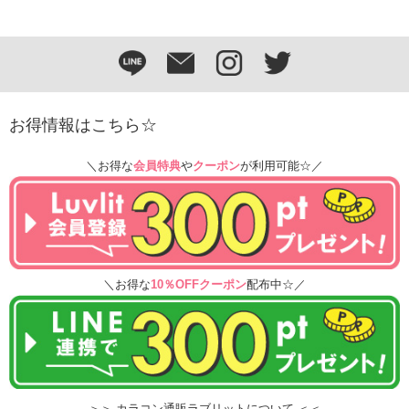
お得情報はこちら☆
＼お得な
会員特典
や
クーポン
が利用可能☆／
＼お得な
10％OFFクーポン
配布中☆／
＞＞ カラコン通販ラブリットについて ＜＜