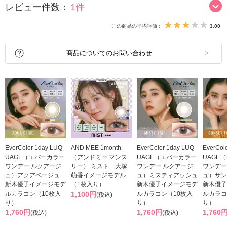
レビュー件数：
1件
この商品の平均評価：
3.00
商品についてのお問い合わせ
EverColor 1day LUQ
AND MEE 1month
EverColor 1day LUQ
EverCol
UAGE（エバーカラー
（アンドミー マンス
UAGE（エバーカラー
UAGE
ワンデー ルクアージ
リー） ミスト 大塚
ワンデー ルクアージ
ワンデー
ュ）アクアベージュ
萌香イメージモデル
ュ）ミスティアッシュ
ュ）サン
新木優子イメージモデ
（1枚入り）
新木優子イメージモデ
新木優子
ルカラコン（10枚入
1,100円
ルカラコン（10枚入
ルカラコ
(税込)
り）
り）
り）
1,760円
1,760円
1,760
(税込)
(税込)