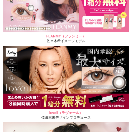
FLANMY（フランミー）
佐々木希イメージモデル
loveil（ラヴェール）
倖田來未デザインプロデュース