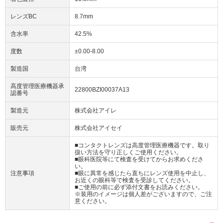
レンズBC
8.7mm
含水率
42.5%
度数
±0.00-8.00
製造国
台湾
高度管理医療機器承
22800BZI00037A13
認番号
製造元
株式会社アイレ
販売元
株式会社アイセイ
■コンタクトレンズは高度管理医療機器です。取り
扱い方法を守り正しくご使用ください。
■眼科医院等にて検査を受けてからお求めくださ
い。
注意事項
■眼に異常を感じたら直ちにレンズ使用を中止し、
お近くの眼科等で検査を受診してください。
■ご使用の前に必ず添付文書をお読みください。
※装用のイメージは個人差がございますので、ご注
意ください。