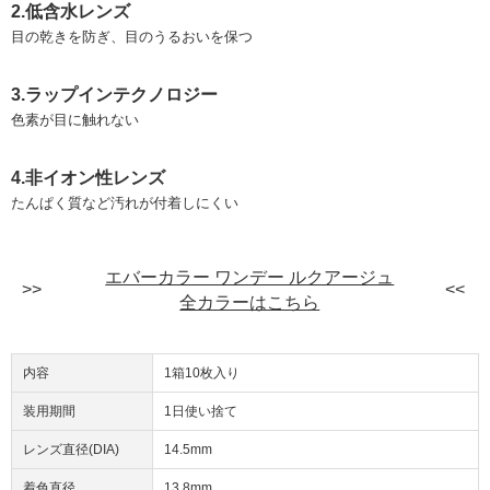
2.低含水レンズ
目の乾きを防ぎ、目のうるおいを保つ
3.ラップインテクノロジー
色素が目に触れない
4.非イオン性レンズ
たんぱく質など汚れが付着しにくい
エバーカラー ワンデー ルクアージュ
全カラーはこちら
内容
1箱10枚入り
装用期間
1日使い捨て
レンズ直径(DIA)
14.5mm
着色直径
13.8mm