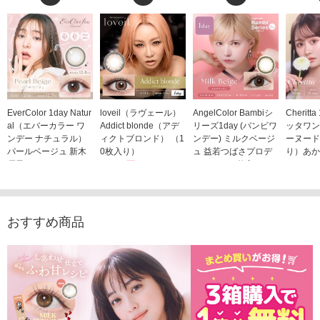
EverColor 1day Natur
loveil（ラヴェール）
AngelColor Bambiシ
Cheritt
al（エバーカラー ワ
Addict blonde（アデ
リーズ1day (バンビワ
ッタワン
ンデー ナチュラル）
ィクトブロンド） （1
ンデー) ミルクベージ
ーヌード
パールベージュ 新木
0枚入り）
ュ 益若つばさプロデ
り）あか
優子イメージモデルカ
1,760円
ュース（10枚入り）
ジモデル
(税込)
ラコン（20枚入り）
1,848円
1,683
(税込)
2,598円
(税込)
おすすめ商品