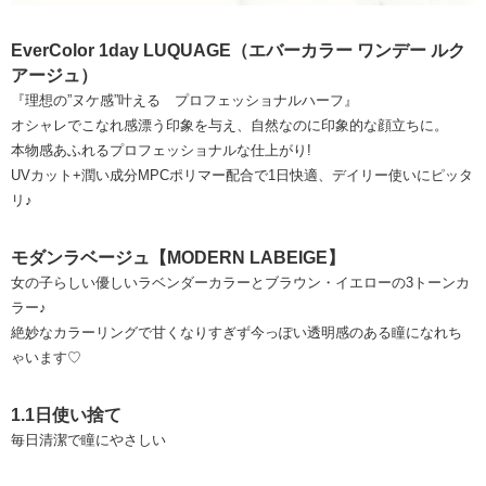
EverColor 1day LUQUAGE（エバーカラー ワンデー ルク
アージュ）
『理想の”ヌケ感”叶える プロフェッショナルハーフ』
オシャレでこなれ感漂う印象を与え、自然なのに印象的な顔立ちに。
本物感あふれるプロフェッショナルな仕上がり!
UVカット+潤い成分MPCポリマー配合で1日快適、デイリー使いにピッタ
リ♪
モダンラベージュ【MODERN LABEIGE】
女の子らしい優しいラベンダーカラーとブラウン・イエローの3トーンカ
ラー♪
絶妙なカラーリングで甘くなりすぎず今っぽい透明感のある瞳になれち
ゃいます♡
1.1日使い捨て
毎日清潔で瞳にやさしい