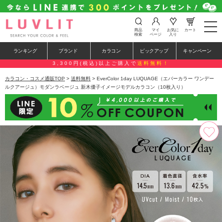
t
商品
マイ
お気に
カート
o
検索
ページ
入り
g
g
ランキング
ブランド
カラコン
ピックアップ
キャンペーン
l
e
3,300円(税込)以上ご購入で
送料無料！
n
a
カラコン・コスメ通販TOP
>
送料無料
> EverColor 1day LUQUAGE（エバーカラー ワンデー
v
ルクアージュ）モダンラベージュ 新木優子イメージモデルカラコン（10枚入り）
i
g
a
t
i
o
n