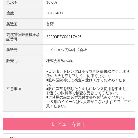
含水率
38.0%
度数
±0.00-8.00
製造国
台湾
高度管理医療機器承
22900BZX00217A25
認番号
製造元
エイショウ光学株式会社
販売元
株式会社Wscale
■コンタクトレンズは高度管理医療機器です。取り
扱い方法を守り正しくご使用ください。
■眼科医院等にて検査を受けてからお求めくださ
い。
注意事項
■眼に異常を感じたら直ちにレンズ使用を中止し、
お近くの眼科等で検査を受診してください。
■ご使用の前に必ず添付文書をお読みください。
※装用のイメージは個人差がございますので、ご注
意ください。
レビューを書く