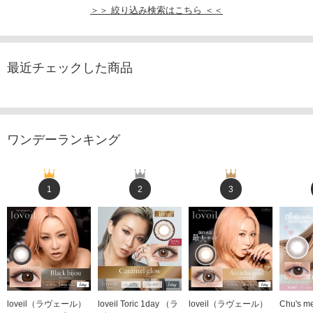
＞＞ 絞り込み検索はこちら ＜＜
最近チェックした商品
ワンデーランキング
1
2
3
loveil（ラヴェール）
loveil Toric 1day （ラ
loveil（ラヴェール）
Chu's