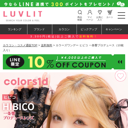
t
商品
マイ
お気に
カート
o
検索
ページ
入り
g
g
ランキング
ブランド
カラコン
ピックアップ
キャンペーン
l
e
3,300円(税込)以上ご購入で
送料無料！
n
a
カラコン・コスメ通販TOP
>
送料無料
> カラーズワンデー ヒビコ 一条響プロデュース（10枚
v
入り）
i
g
a
t
i
o
n