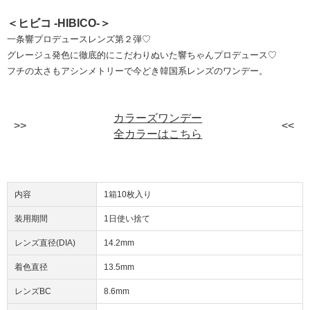
＜ヒビコ -HIBICO-＞
一条響プロデュースレンズ第２弾♡
グレージュ発色に徹底的にこだわりぬいた響ちゃんプロデュース♡
フチの太さもアシンメトリーで今どき韓国系レンズのワンデー。
カラーズワンデー
全カラーはこちら
内容
1箱10枚入り
装用期間
1日使い捨て
レンズ直径(DIA)
14.2mm
着色直径
13.5mm
レンズBC
8.6mm