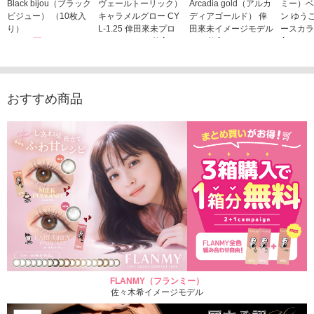
Black bijou（ブラック
ヴェールトーリック）
Arcadia gold（アルカ
ミー）ベ
ビジュー） （10枚入
キャラメルグロー CY
ディアゴールド） 倖
ン ゆう
り）
L-1.25 倖田來未プロ
田來未イメージモデル
ースカラ
1,760円
デュース （10枚入
（10枚入り）
入り）
(税込)
り）
1,760円
1,705
(税込)
1,760円
(税込)
おすすめ商品
FLANMY（フランミー）
佐々木希イメージモデル