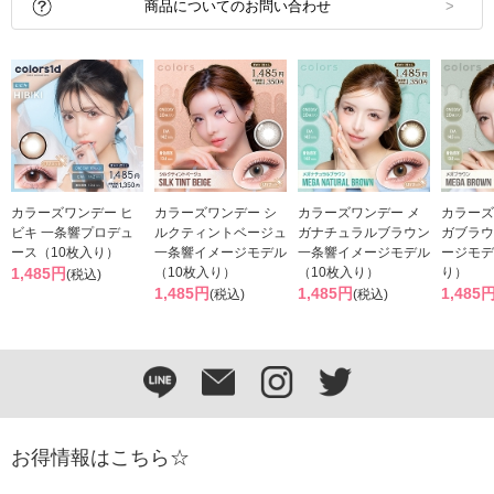
商品についてのお問い合わせ
カラーズワンデー ヒ
カラーズワンデー シ
カラーズワンデー メ
カラーズ
ビキ 一条響プロデュ
ルクティントベージュ
ガナチュラルブラウン
ガブラウ
ース（10枚入り）
一条響イメージモデル
一条響イメージモデル
ージモデ
1,485円
（10枚入り）
（10枚入り）
り）
(税込)
1,485円
1,485円
1,485
(税込)
(税込)
お得情報はこちら☆