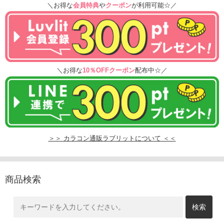
＼お得な
会員特典
や
クーポン
が利用可能☆／
＼お得な
10％OFFクーポン
配布中☆／
＞＞ カラコン通販ラブリットについて ＜＜
商品検索