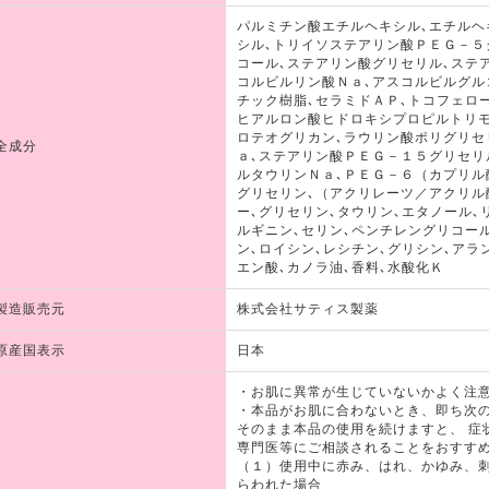
パルミチン酸エチルヘキシル､エチルヘ
シル､トリイソステアリン酸ＰＥＧ－５
コール､ステアリン酸グリセリル､ステ
コルビルリン酸Ｎａ､アスコルビルグル
チック樹脂､セラミドＡＰ､トコフェロ
ヒアルロン酸ヒドロキシプロピルトリモ
ロテオグリカン､ラウリン酸ポリグリセ
全成分
ａ､ステアリン酸ＰＥＧ－１５グリセリ
ルタウリンＮａ､ＰＥＧ－６（カプリル
グリセリン､（アクリレーツ／アクリ
ー､グリセリン､タウリン､エタノール､
ルギニン､セリン､ペンチレングリコール
ン､ロイシン､レシチン､グリシン､アラ
エン酸､カノラ油､香料､水酸化Ｋ
製造販売元
株式会社サティス製薬
原産国表示
日本
・お肌に異常が生じていないかよく注
・本品がお肌に合わないとき、即ち次
そのまま本品の使用を続けますと、 症
専門医等にご相談されることをおすす
（１）使用中に赤み、はれ、かゆみ、
らわれた場合