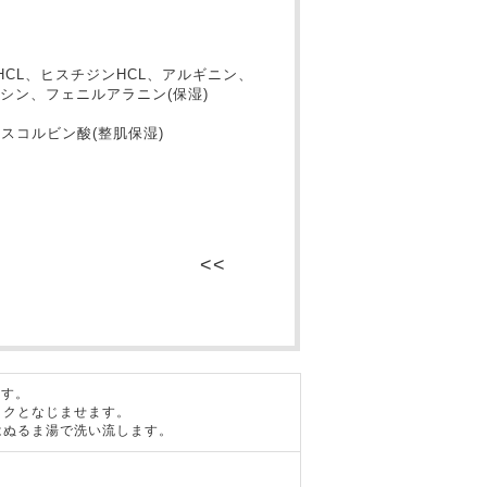
HCL、ヒスチジンHCL、アルギニン、
シン、フェニルアラニン(保湿)
アスコルビン酸(整肌保湿)
ます。
イクとなじませます。
はぬるま湯で洗い流します。