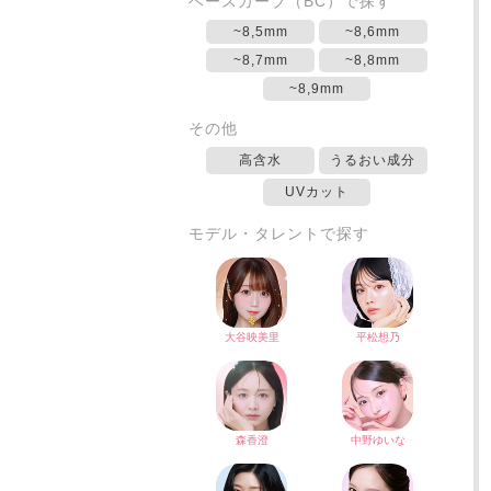
ベースカーブ（BC）で探す
~8,5mm
~8,6mm
~8,7mm
~8,8mm
~8,9mm
その他
高含水
うるおい成分
UVカット
モデル・タレントで探す