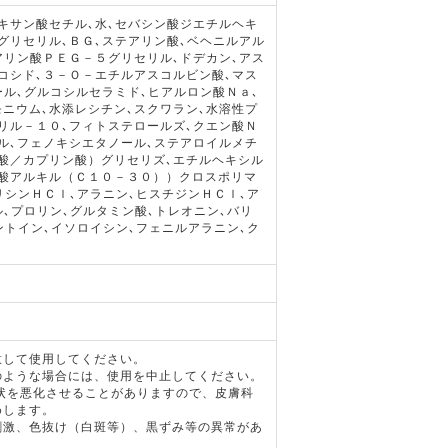
キサン酸セチル､水､セバシン酸ジエチルヘキ
グリセリル､ＢＧ､ステアリン酸､ベヘニルアル
アリン酸ＰＥＧ－５グリセリル､ドデカン､アス
コシド､３－Ｏ－エチルアスコルビン酸､マス
ール､グルコシルセラミド､ヒアルロン酸Ｎａ､
ニウム､水添レシチン､スクワラン､水溶性プ
リル－１０､フィトステロールズ､クエン酸Ｎ
ル､フェノキシエタノール､ステアロイルメチ
酸／カプリン酸）グリセリズ､エチルヘキシル
ル酸アルキル（Ｃ１０－３０））クロスポリマ
リシンＨＣｌ､アラニン､ヒスチジンＨＣｌ､ア
､プロリン､グルタミン酸､トレオニン､バリ
ントイン､イソロイシン､フェニルアラニン､ク
意して使用してください。
のような場合には、使用を中止してください。
状を悪化させることがありますので、皮膚科
めします。
刺激、色抜け（白斑等）、黒ずみ等の異常があ