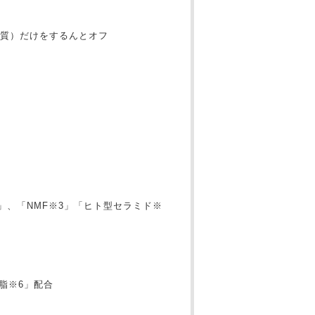
質）だけをするんとオフ
」、「NMF※3」「ヒト型セラミド※
脂※6」配合