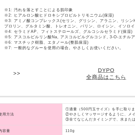
※1: 汚れを落とすことによる肌印象
※2: ヒアルロン酸ヒドロキシプロピルトリモニウム(保湿)
※3: アミノ酸コンプレックス(セリン、グリシン、アラニン、リシン
プロリン、グルタミン酸、トレオニン、バリン、ロイシン、イソロイ
※4: セラミドAP、フィトステロールズ、グルコシルセラミド(保湿)
※5: アスコルビルリン酸Na, アスコルビルグルコシド, 3-O-エチル
※6: マスチック樹脂、エタノール(整肌保湿)
※7: 一般的なグルーを使用の場合。やさしくお使いください。
DYPO
全商品はこちら
①適量（500円玉サイズ）を手に取り
使用方法
②やさしくマッサージするように、メ
③全てなじんだタイミングで、水また
内容量
110g