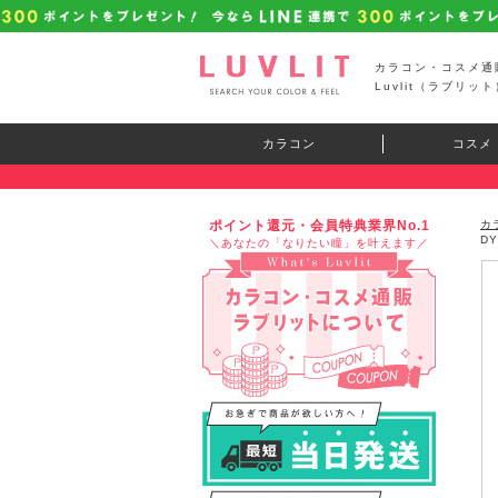
カラコン・コスメ通
Luvlit（ラブリット
カラコン
コスメ
ポイント還元・会員特典業界No.1
カ
D
＼あなたの「なりたい瞳」を叶えます／