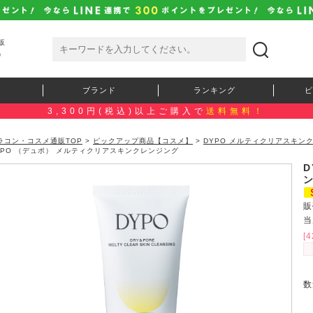
販
）
ブランド
ランキング
ピ
3,300円(税込)以上ご購入で
送料無料！
ラコン・コスメ通販TOP
>
ピックアップ商品【コスメ】
>
DYPO メルティクリアスキ
YPO （デュポ） メルティクリアスキンクレンジング
販
当
[
数