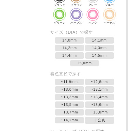
ブラック
ブラウン
グレー
ブルー
グリーン
パープル
ピンク
ヘーゼル
サイズ（DIA）で探す
14,0mm
14,1mm
14,2mm
14,3mm
14,4mm
14,5mm
15,0mm
着色直径で探す
~11.9mm
~12,8mm
~13,0mm
~13,1mm
~13,3mm
~13,4mm
~13,5mm
~13,6mm
~13,7mm
~13,8mm
~14,2mm
非公表