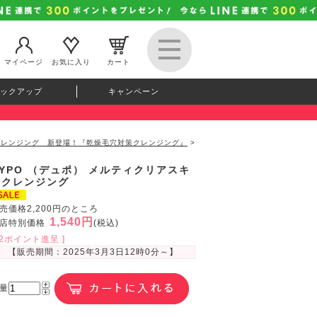
マイページ
お気に入り
カート
ックアップ
キャンペーン
ンクレンジング 新登場！『乾燥毛穴対策クレンジング』
>
DYPO （デュポ） メルティクリアスキ
ンクレンジング
売価格2,200円のところ
1,540円
店特別価格
(税込)
42ポイント進呈 ]
【販売期間：
2025年3月3日12時0分
～】
量