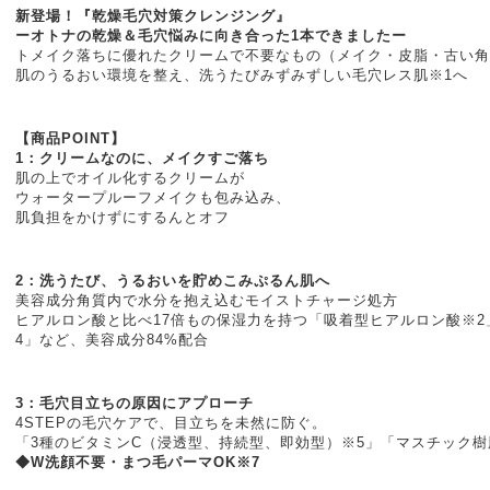
新登場！『乾燥毛穴対策クレンジング』
ーオトナの乾燥＆毛穴悩みに向き合った1本できましたー
トメイク落ちに優れたクリームで不要なもの（メイク・皮脂・古い角
肌のうるおい環境を整え、洗うたびみずみずしい毛穴レス肌※1へ
【商品POINT】
1：クリームなのに、メイクすご落ち
肌の上でオイル化するクリームが
ウォータープルーフメイクも包み込み、
肌負担をかけずにするんとオフ
2：洗うたび、うるおいを貯めこみぷるん肌へ
美容成分角質内で水分を抱え込むモイストチャージ処方
ヒアルロン酸と比べ17倍もの保湿力を持つ「吸着型ヒアルロン酸※2
4」など、美容成分84%配合
3：毛穴目立ちの原因にアプローチ
4STEPの毛穴ケアで、目立ちを未然に防ぐ。
「3種のビタミンC（浸透型、持続型、即効型）※5」「マスチック樹
◆W洗顔不要・まつ毛パーマOK※7