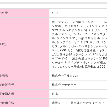
内容量
6.8g
ポリブテン､リンゴ酸ジイソステアリル
ン酸ポリグリセリル‐2､(ジイソステア
酸/エチルヘキサン酸)デキストリン､ラ
チルドデシル)､シリカ､フェノキシエ
ル､ジイソステアリン酸グリセリル､ジ
ル､シメチコン､セラミド3､水､BG､
全成分
リス､グルコシルヘスペリジン､水添ポ
マー､PVP､リンゴ果実培養細胞エキス
ガム､加水分解コラーゲン､(VP/ポリ
ペプチド‐6）､加水分解ゴマタンパクP
セチルヘキサペプチド‐8､ハナスゲ根エキ
イカ､ロジン､水酸化AI､硫酸Ba､赤202
発売元
株式会社T-Garden
製造販売元
株式会社ナナラボ
原産国表示
日本
ご使用方法
適量をとり、唇全体につけてください