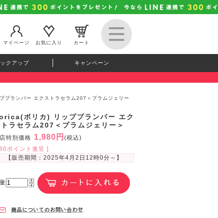
マイページ
お気に入り
カート
ックアップ
キャンペーン
) リッププランパー エクストラセラム207＜プラムジェリー
orica(ボリカ) リッププランパー エク
ストラセラム207＜プラムジェリー＞
1,980円
店特別価格
(税込)
180ポイント進呈 ]
【販売期間：
2025年4月2日12時0分
～】
量