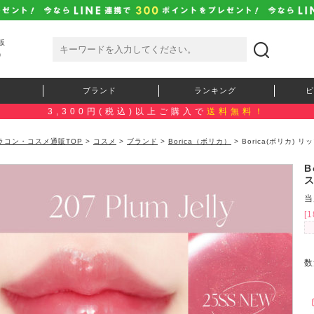
販
）
ブランド
ランキング
ピ
3,300円(税込)以上ご購入で
送料無料！
ラコン・コスメ通販TOP
>
コスメ
>
ブランド
>
Borica（ボリカ）
> Borica(ボリカ
B
当
[
数