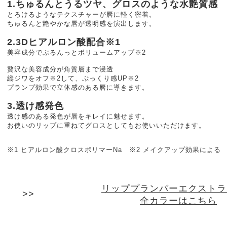
1.ちゅるんとうるツヤ、グロスのような水艶質感
とろけるようなテクスチャーが唇に軽く密着。
ちゅるんと艶やかな唇が透明感を演出します。
2.3Dヒアルロン酸配合※1
美容成分でぷるんっとボリュームアップ※2
贅沢な美容成分が角質層まで浸透
縦ジワをオフ※2して、ぷっくり感UP※2
プランプ効果で立体感のある唇に導きます。
3.透け感発色
透け感のある発色が唇をキレイに魅せます。
お使いのリップに重ねてグロスとしてもお使いいただけます。
※1 ヒアルロン酸クロスポリマーNa ※2 メイクアップ効果による
リッププランパーエクストラ
全カラーはこちら