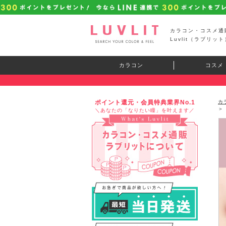
カラコン・コスメ通
Luvlit（ラブリット
カラコン
コスメ
ポイント還元・会員特典業界No.1
カ
＞
＼あなたの「なりたい瞳」を叶えます／