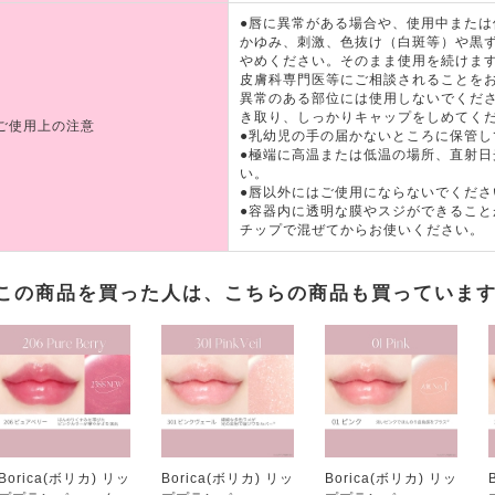
●唇に異常がある場合や、使用中また
かゆみ、刺激、色抜け（白斑等）や黒
やめください。そのまま使用を続けま
皮膚科専門医等にご相談されることを
異常のある部位には使用しないでくだ
き取り、しっかりキャップをしめてく
ご使用上の注意
●乳幼児の手の届かないところに保管し
●極端に高温または低温の場所、直射
い。
●唇以外にはご使用にならないでくださ
●容器内に透明な膜やスジができるこ
チップで混ぜてからお使いください。
この商品を買った人は、こちらの商品も買っていま
Borica(ボリカ) リッ
Borica(ボリカ) リッ
Borica(ボリカ) リッ