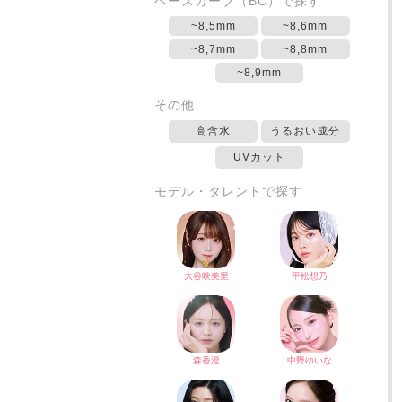
ベースカーブ（BC）で探す
~8,5mm
~8,6mm
~8,7mm
~8,8mm
~8,9mm
その他
高含水
うるおい成分
UVカット
モデル・タレントで探す