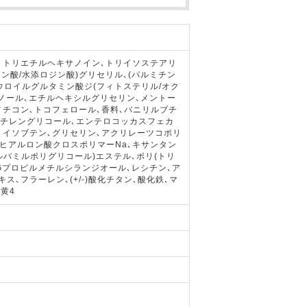
､トリエチルヘキサノイン､トリイソステアリ
リン酸/水添ロジン酸)グリセリル､(パルミチン
ウロイルグルタミン酸ジ(フィトステリル/オク
タノール､エチルヘキシルグリセリン､メントー
メチコン､トコフェロール､香料､バニリルブチ
ペンチレングリコール､エンテロコッカスフェカ
リイソブテン､グリセリン､アクリレーツコポリ
､ヒアルロン酸クロスポリマーNa､キサンタン
カルバミルポリグリコール)エステル､ポリ(トリ
Gプロピルメチルシランジオール､レシチン､ア
ス､フラーレン､(+/-)酸化チタン､酸化鉄､マ
､黄4
。