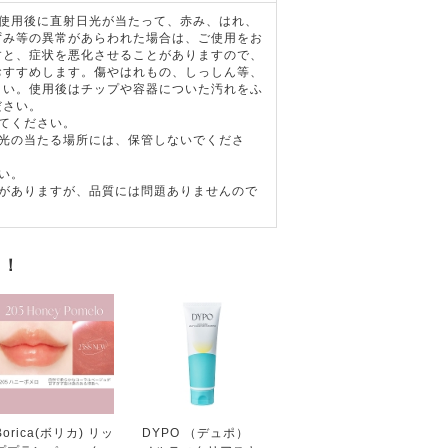
は使用後に直射日光が当たって、赤み、はれ、
ずみ等の異常があらわれた場合は、ご使用をお
すと、症状を悪化させることがありますので、
おすすめします。傷やはれもの、しっしん等、
さい。使用後はチップや容器についた汚れをふ
ださい。
てください。
日光の当たる場所には、保管しないでくださ
い。
とがありますが、品質には問題ありませんので
す！
Borica(ボリカ) リッ
DYPO （デュポ）