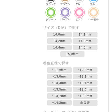
ブラック
ブラウン
グレー
ブルー
グリーン
パープル
ピンク
ヘーゼル
サイズ（DIA）で探す
14,0mm
14,1mm
14,2mm
14,3mm
14,4mm
14,5mm
15,0mm
着色直径で探す
~11.9mm
~12,8mm
~13,0mm
~13,1mm
~13,3mm
~13,4mm
~13,5mm
~13,6mm
~13,7mm
~13,8mm
~14,2mm
非公表