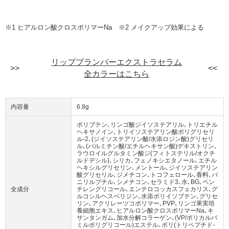
※1 ヒアルロン酸クロスポリマーNa ※2 メイクアップ効果による
リッププランパーエクストラセラム
全カラーはこちら
内容量
6.8g
ポリブテン､リンゴ酸ジイソステアリル､トリエチル
ヘキサノイン､トリイソステアリン酸ポリグリセリ
ル‐2､(ジイソステアリン酸/水添ロジン酸)グリセリ
ル､(パルミチン酸/エチルヘキサン酸)デキストリン､
ラウロイルグルタミン酸ジ(フィトステリル/オクチ
ルドデシル)､シリカ､フェノキシエタノール､エチル
ヘキシルグリセリン､メントール､ジイソステアリン
酸グリセリル､ジメチコン､トコフェロール､香料､バ
ニリルブチル､シメチコン､セラミド3､水､BG､ペン
全成分
チレングリコール､エンテロコッカスフェカリス､グ
ルコシルヘスペリジン､水添ポリイソブテン､グリセ
リン､アクリレーツコポリマー､PVP､リンゴ果実培
養細胞エキス､ヒアルロン酸クロスポリマーNa､キ
サンタンガム､加水分解コラーゲン､(VP/ポリカルバ
ミルポリグリコール)エステル､ポリ(トリペプチド‐