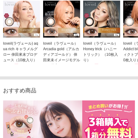
loveil(ラヴェール) aq
loveil（ラヴェール）
loveil（ラヴェール）
lovei
ua rich キャラメルグ
Arcadia gold（アルカ
Honey trick（ハニー
Addict
ロー 倖田來未プロデ
ディアゴールド） 倖
トリック） （10枚入
ィクトブ
ュース（10枚入り）
田來未イメージモデル
り）
0枚入り
1,760円
（10枚入り）
1,760円
1,760
(税込)
(税込)
1,760円
(税込)
おすすめ商品