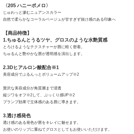
〈205 ハニーポメロ〉
じゅわっと滲むニュアンスカラー
自然で柔らかなコーラルベージュが甘すぎず抜け感のある印象へ
【商品特徴】
1.ちゅるんとうるツヤ、グロスのような水艶質感
とろけるようなテクスチャーが唇に軽く密着。
ちゅるんと艶やかな唇が透明感を演出します。
2.3Dヒアルロン酸配合※1
美容成分でぷるんっとボリュームアップ※2
贅沢な美容成分が角質層まで浸透
縦ジワをオフ※2して、ぷっくり感UP※2
プランプ効果で立体感のある唇に導きます。
3.透け感発色
透け感のある発色が唇をキレイに魅せます。
お使いのリップに重ねてグロスとしてもお使いいただけます。