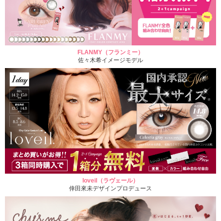
FLANMY（フランミー）
佐々木希イメージモデル
loveil（ラヴェール）
倖田來未デザインプロデュース