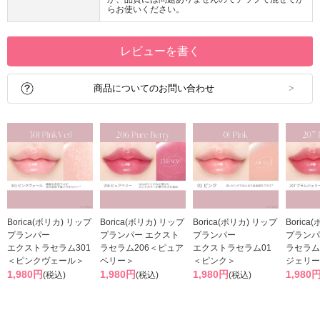
らお使いください。
レビューを書く
商品についてのお問い合わせ
Borica(ボリカ) リップ
Borica(ボリカ) リップ
Borica(ボリカ) リップ
Borica
プランパー
プランパー エクスト
プランパー
プランパ
エクストラセラム301
ラセラム206＜ピュア
エクストラセラム01
ラセラム
＜ピンクヴェール＞
ベリー＞
＜ピンク＞
ジェリー
1,980円
1,980円
1,980円
1,980
(税込)
(税込)
(税込)