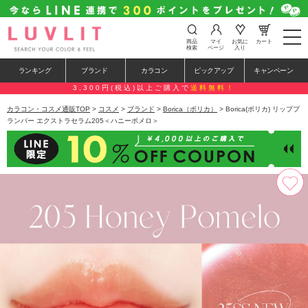
t
商品
マイ
お気に
カート
o
検索
ページ
入り
g
g
ランキング
ブランド
カラコン
ピックアップ
キャンペーン
l
e
3,300円(税込)以上ご購入で
送料無料！
n
a
カラコン・コスメ通販TOP
>
コスメ
>
ブランド
>
Borica（ボリカ）
> Borica(ボリカ) リッププ
v
ランパー エクストラセラム205＜ハニーポメロ＞
i
g
a
t
i
o
n