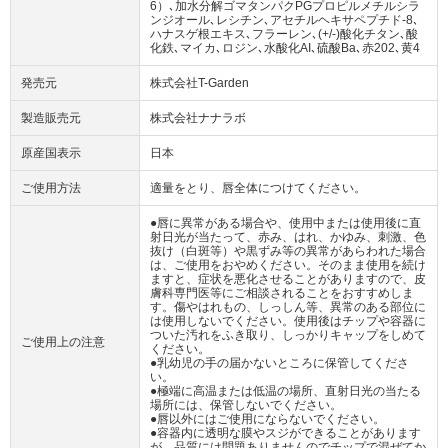
6）､加水分解ゴマタンパクPGプロピルメチルシラ
ンジオール､レシチン､アセチルヘキサペプチド‐8､
ハナスゲ根エキス､フラーレン､(+/-)酸化チタン､酸
化鉄､マイカ､ロジン､水酸化AI､硫酸Ba､赤202､黄4
発売元
株式会社T-Garden
製造販売元
株式会社ナナラボ
原産国表示
日本
ご使用方法
適量をとり、唇全体につけてください。
●唇に異常がある場合や、使用中または使用後に直
射日光が当たって、赤み、はれ、かゆみ、刺激、色
抜け（白斑等）や黒ずみ等の異常があらわれた場合
は、ご使用をおやめください。そのまま使用を続け
ますと、症状を悪化させることがありますので、皮
膚科専門医等にご相談されることをおすすめしま
す。傷やはれもの、しっしん等、異常のある部位に
は使用しないでください。使用後はチップや容器に
ついた汚れをふき取り、しっかりキャップをしめて
ご使用上の注意
ください。
●乳幼児の手の届かないところに保管してくださ
い。
●極端に高温または低温の場所、直射日光の当たる
場所には、保管しないでください。
●唇以外にはご使用にならないでください。
●容器内に透明な膜やスジができることがあります
が、品質には問題ありませんのでチップで混ぜてか