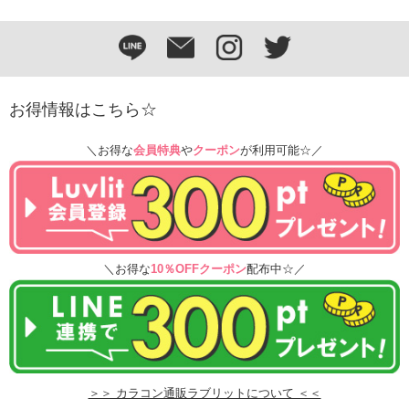
お得情報はこちら☆
＼お得な
会員特典
や
クーポン
が利用可能☆／
＼お得な
10％OFFクーポン
配布中☆／
＞＞ カラコン通販ラブリットについて ＜＜