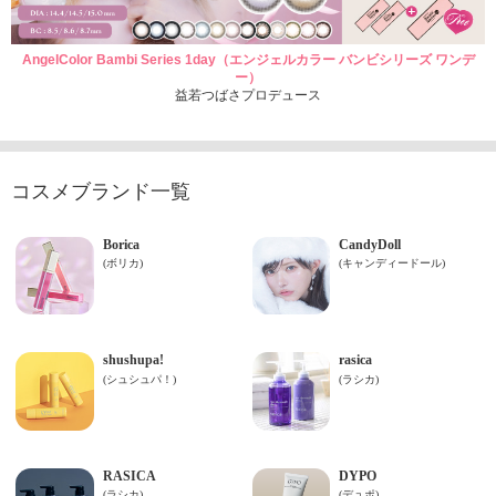
AngelColor Bambi Series 1day（エンジェルカラー バンビシリーズ ワンデ
ー）
益若つばさプロデュース
コスメブランド一覧