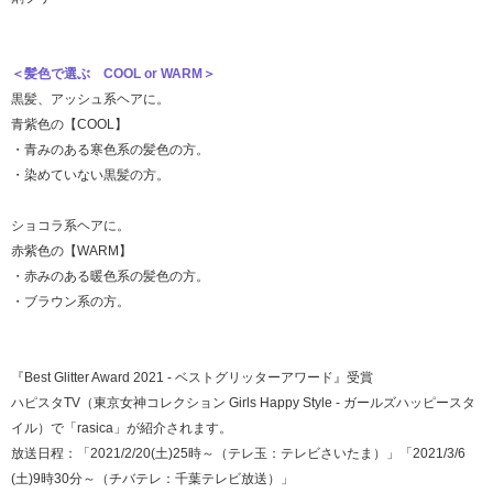
＜髪色で選ぶ COOL or WARM＞
黒髪、アッシュ系ヘアに。
青紫色の
【COOL】
・青みのある寒色系の髪色の方。
・染めていない黒髪の方。
ショコラ系ヘアに。
赤紫色の
【WARM】
・赤みのある暖色系の髪色の方。
・ブラウン系の方。
『Best Glitter Award 2021 - ベストグリッターアワード』受賞
ハピスタTV（東京女神コレクション Girls Happy Style - ガールズハッピースタ
イル）で「rasica」が紹介されます。
放送日程：「2021/2/20(土)25時～（テレ玉：テレビさいたま）」「2021/3/6
(土)9時30分～（チバテレ：千葉テレビ放送）」