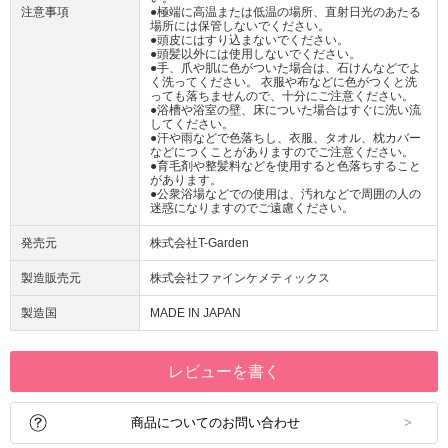
注意事項
●極端に高温または低温の場所、直射日光のあたる
場所には保管しないでください。
●頭皮にはすり込まないでください。
●頭髪以外には使用しないでください。
●手、爪や肌に色がついた場合は、石けんなどでよ
く洗ってください。 衣服や布などに色がつくと洗
っても落ちませんので、十分にご注意ください。
●浴槽や浴室の壁、床についた場合はすぐに洗い流
してください。
●汗や雨などで色落ちし、衣服、タオル、枕カバー
などにつくことがありますのでご注意ください。
●育毛剤や整髪料などを使用すると色落ちすること
があります。
●公衆浴場などでの使用は、汚れなどで周囲の人の
迷惑になりますのでご遠慮ください。
発売元
株式会社T-Garden
製造販売元
株式会社ファインケメティックス
製造国
MADE IN JAPAN
レビューを書く
商品についてのお問い合わせ