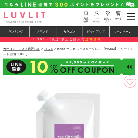
t
商品
マイ
お気に
カート
o
検索
ページ
入り
g
g
ランキング
ブランド
カラコン
ピックアップ
キャンペーン
l
e
3,300円(税込)以上ご購入で
送料無料！
n
a
カラコン・コスメ通販TOP
>
コスメ
> rasica ラシカ シースルーグロス 【WARM】トリートメ
v
ント 詰替 1,000g
i
g
a
t
i
o
n