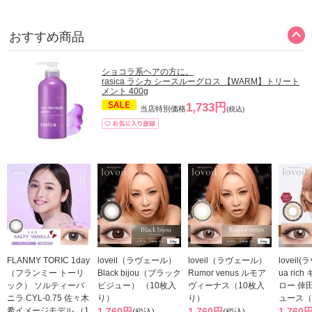
おすすめ商品
ショコラ系ヘアの方に。
rasica ラシカ シースルーグロス 【WARM】トリート
メント 400g
1,733円
当店特別価格
(税込)
FLANMY TORIC 1day
loveil（ラヴェール）
loveil（ラヴェール）
loveil
（フランミー トーリ
Black bijou（ブラック
Rumor venus ルモア
ua ric
ック） ソルティーバ
ビジュー） （10枚入
ヴィーナス（10枚入
ロー 倖
ニラ CYL-0.75 佐々木
り）
り）
ュース（
希イメージモデル （1
1,760円
1,760円
1,760