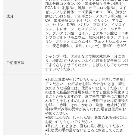
加水分解コメタンパク、加水分解ケラチン(羊毛)、
PCA-Na、乳酸Na、乳酸、ヒアルロン酸Na、スイ
ゼンジノリ多糖体、ユズ果実エキス、BG、加水分
成分
解ヒアルロン酸、アルギニン、アスパラギン酸、P
CA、加水分解コンキオリン、グリシン、アラニ
ン、セリン、DPG、バリン、プロリン、イソロイ
シン、トレオニン、ヒスチジン、フェニルアラニ
ン、グルタミン酸、ゼイン、ヒアルロン酸ヒドロキ
シプロピルトリモニウム、加水分解シルク、グリセ
リン、ポリクオタニウム-47、フェノキシエタノー
ル、安息香酸Na、香料、(＋／ー)、紫401、赤106
シャンプー後、タオルなどで髪の水気を十分に切
り、地肌にすり込まないように適量を髪全体につけ
ご使用方法
てよくなじませてください。しばらくしてから十分
すすいでください。
●お肌に異常が生じていないかよく注意して使用し
てください。 化粧品がお肌に合わないとき、即ち
次のような場合には、使用を中止してください。そ
のまま化粧品類の使用を続けますと症状を悪化させ
ることがありますので、皮フ科専門医等にご相談さ
れることをおすすめします。使用中または使用後の
お肌に、赤味、はれ、かゆみ、刺激、色抜け(白斑
等)や黒ずみ等の異常があらわれた場合は使用をお
やめください。
●傷やはれもの、しっしん等、異常のある部位には
お使いにならないでください。
●目に入ったときは、直ちに洗い流してください。
●乳幼児の手の届かないところに保管してくださ
い。