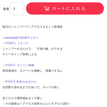
数量
毎日のシャンプーでヘアグロスをまとう新感覚
＜racicaの3つのポイント＞
✓POINT1. うるツヤ
シャンプーするだけで、「天使の輪」ができる
※メーキャップ効果による
✓POINT2. ダメージ補修
美容液成分。ダメージを補修し、指通りするん
✓POINT3.色落ちゆるやか
次回髪を染めるまでのあいだ、キレイが続く
洗うだけで透明感あるツヤ髪に
～その秘密はヘアグロス効果をもたらすグロス成分～