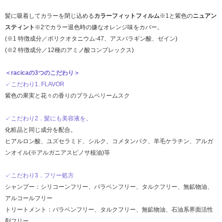
髪に吸着してカラーを閉じ込める
カラーフィットフィルム
※1と紫色の
ニュアン
スティント
※2でカラー退色時の嫌なオレンジ味をカバー。
(※1 特徴成分／ポリクオタニウム-47、アスパラギン酸、ゼイン)
(※2 特徴成分／12種のアミノ酸コンプレックス)
＜racicaの3つのこだわり＞
✓こだわり1. FLAVOR
紫色の果実と花々の香りのプラムベリームスク
✓こだわり2．髪にも美容液を。
化粧品と同じ成分を配合。
ヒアルロン酸、ユズセラミド、シルク、コメタンパク、羊毛ケラチン、アルガ
ンオイル(※アルガニアスピノサ核油)等
✓こだわり3．フリー処方
シャンプー：シリコーンフリー、パラベンフリー、タルクフリー、無鉱物油、
アルコールフリー
トリートメント：パラベンフリー、タルクフリー、無鉱物油、石油系界面活性
剤フリー