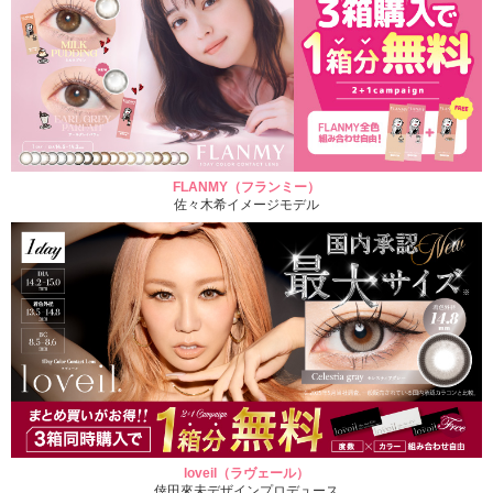
FLANMY（フランミー）
佐々木希イメージモデル
loveil（ラヴェール）
倖田來未デザインプロデュース