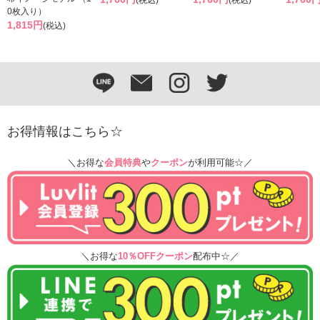
(税込)
(税込)
0枚入り）
1,815円
(税込)
お得情報はこちら☆
＼お得な
会員特典
や
クーポン
が利用可能☆／
＼お得な
10％OFFクーポン
配布中☆／