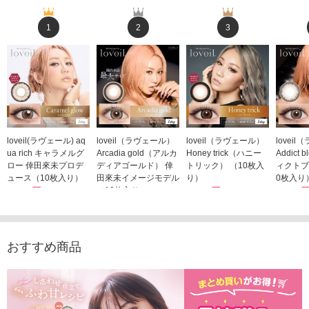
1
2
3
loveil(ラヴェール) aq
loveil（ラヴェール）
loveil（ラヴェール）
lovei
ua rich キャラメルグ
Arcadia gold（アルカ
Honey trick（ハニー
Addict
ロー 倖田來未プロデ
ディアゴールド） 倖
トリック） （10枚入
ィクトブ
ュース（10枚入り）
田來未イメージモデル
り）
0枚入り
1,760円
（10枚入り）
1,760円
1,760
(税込)
(税込)
1,760円
(税込)
おすすめ商品