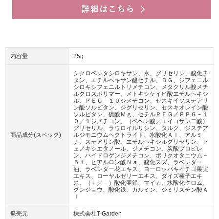
内容量
25g
シクロペンタシロキサン、水、グリセリン、酸化チ
タン、エチルヘキサン酸セチル、ＢＧ、ジフェニル
シロキシフェニルトリメチコン、メタクリル酸メチ
ルクロスポリマー、メトキシケイヒ酸エチルヘキシ
ル、ＰＥＧ－１０ジメチコン、セスキイソステアリ
ン酸ソルビタン、ジグリセリン、セスキオレイン酸
ソルビタン、硫酸Ｍｇ、セチルＰＥＧ／ＰＰＧ－１
０／１ジメチコン、（ベヘン酸／エイコサン二酸）
グリセリル、ラウロイルリシン、タルク、ジステア
商品成分(スペック)
ルジモニウムヘクトライト、水酸化Ａｌ、アルミ
ナ、ステアリン酸、エチルヘキシルグリセリン、フ
ェノキシエタノール、ジメチコン、炭酸プロピレ
ン、ハイドロゲンジメチコン、ポリクオタニウム－
５１、ヒアルロン酸Ｎａ、酸化スズ、ラベンダー
油、ラベンダー花エキス、ヨーロッパキイチゴ果実
エキス、ローヤルゼリーエキス、ダイズ種子エキ
ス、（＋／－）酸化亜鉛、マイカ、水酸化クロム、
グンジョウ、酸化鉄、カルミン、ジミリスチン酸Ａ
ｌ
発売元
株式会社T-Garden