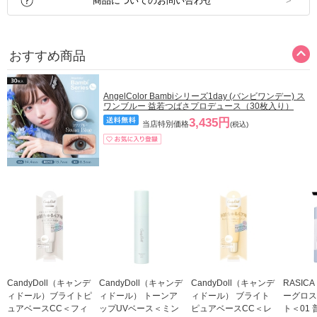
商品についてのお問い合わせ
おすすめ商品
AngelColor Bambiシリーズ1day (バンビワンデー) ス
ワンブルー 益若つばさプロデュース（30枚入り）
3,435円
当店特別価格
(税込)
CandyDoll（キャンデ
CandyDoll（キャンデ
CandyDoll（キャンデ
RASIC
ィドール）ブライトピ
ィドール） トーンア
ィドール） ブライト
ーグロス
ュアベースCC＜フィ
ップUVベース＜ミン
ピュアベースCC＜レ
ト＜01