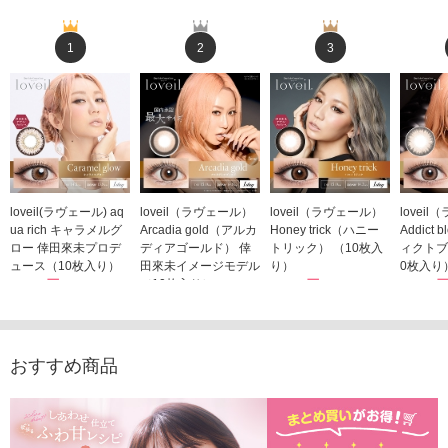
1
2
3
loveil(ラヴェール) aq
loveil（ラヴェール）
loveil（ラヴェール）
lovei
ua rich キャラメルグ
Arcadia gold（アルカ
Honey trick（ハニー
Addict
ロー 倖田來未プロデ
ディアゴールド） 倖
トリック） （10枚入
ィクトブ
ュース（10枚入り）
田來未イメージモデル
り）
0枚入り
1,760円
（10枚入り）
1,760円
1,760
(税込)
(税込)
1,760円
(税込)
おすすめ商品