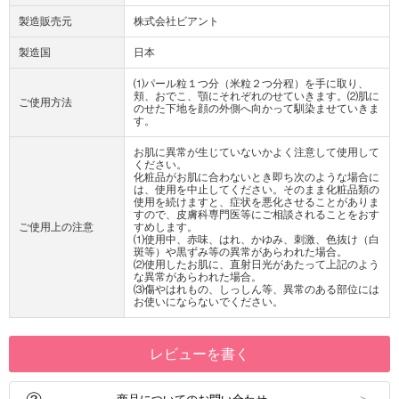
製造販売元
株式会社ビアント
製造国
日本
⑴パール粒１つ分（米粒２つ分程）を手に取り、
頬、おでこ、顎にそれぞれのせていきます。⑵肌に
ご使用方法
のせた下地を顔の外側へ向かって馴染ませていきま
す。
お肌に異常が生じていないかよく注意して使用して
ください。
化粧品がお肌に合わないとき即ち次のような場合に
は、使用を中止してください。そのまま化粧品類の
使用を続けますと、症状を悪化させることがありま
すので、皮膚科専門医等にご相談されることをおす
ご使用上の注意
すめします。
⑴使用中、赤味、はれ、かゆみ、刺激、色抜け（白
斑等）や黒ずみ等の異常があらわれた場合。
⑵使用したお肌に、直射日光があたって上記のよう
な異常があらわれた場合。
⑶傷やはれもの、しっしん等、異常のある部位には
お使いにならないでください。
レビューを書く