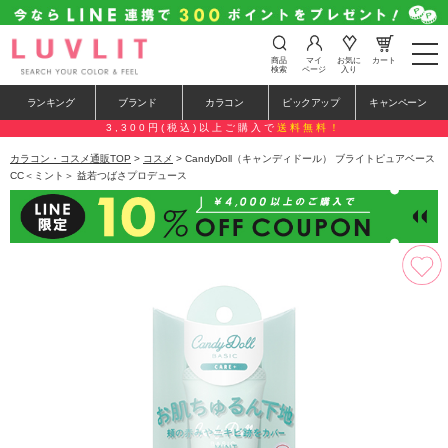
t
商品
マイ
お気に
カート
o
検索
ページ
入り
g
g
ランキング
ブランド
カラコン
ピックアップ
キャンペーン
l
e
3,300円(税込)以上ご購入で
送料無料！
n
a
カラコン・コスメ通販TOP
>
コスメ
> CandyDoll（キャンディドール） ブライトピュアベース
v
CC＜ミント＞ 益若つばさプロデュース
i
g
a
t
i
o
n