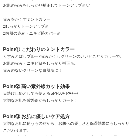
お肌の赤みをしっかり補正してトーンアップ※♡
赤みをかくすミントカラー
□しっかりトーンアップ※
□お肌の赤み・ニキビ跡カバー※
Point① こだわりのミントカラー
くすみとばしブルー×赤みかくしグリーンのいいとこどりカラーで、
お肌の赤み・ニキビ跡をしっかり補正※。
赤みのないクリーンな白肌※に！
Point② 高い紫外線カット効果
日焼け止めとしても使えるSPF50+ PA+++
大切なお肌を紫外線からしっかりガード！
Point③ お肌に優しいケア処方
大切なお肌に使うものだから、お肌への優しさと保湿効果にもしっかり
こだわります。