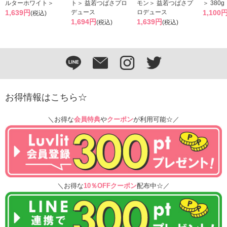
ルターホワイト＞
ト＞ 益若つばさプロ
モン＞ 益若つばさプ
＞ 380g
1,639円
デュース
ロデュース
1,100
(税込)
1,694円
1,639円
(税込)
(税込)
お得情報はこちら☆
＼お得な
会員特典
や
クーポン
が利用可能☆／
＼お得な
10％OFFクーポン
配布中☆／