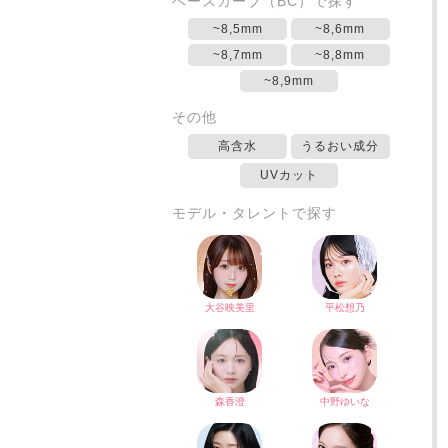
ベースカーブ（BC）で探す
~8,5mm
~8,6mm
~8,7mm
~8,8mm
~8,9mm
その他
高含水
うるおい成分
UVカット
モデル・タレントで探す