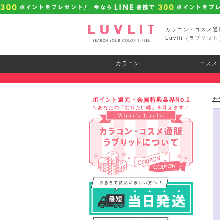
カラコン・コスメ通
Luvlit（ラブリット
カラコン
コスメ
ポイント還元・会員特典業界No.1
カ
＼あなたの「なりたい瞳」を叶えます／