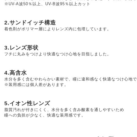
※UV-A波50％以上、UV-B波95％以上カット
2.サンドイッチ構造
着色剤がポリマー層によりレンズ内に包埋しています。
3.レンズ形状
フチに丸みをつけより快適なつけ心地を目指しました。
4.高含水
水分を多く含むやわらかい素材で、瞳に違和感なく快適なつけ心地で
※装用感には個人差があります。
5.イオン性レンズ
脂質汚れが付きにくく、水分を多く含み酸素を通しやすいため
瞳への負担が少なく、快適な装用感です。