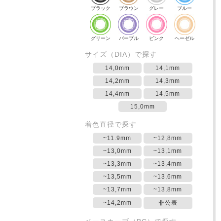
ブラック
ブラウン
グレー
ブルー
グリーン
パープル
ピンク
ヘーゼル
サイズ（DIA）で探す
14,0mm
14,1mm
14,2mm
14,3mm
14,4mm
14,5mm
15,0mm
着色直径で探す
~11.9mm
~12,8mm
~13,0mm
~13,1mm
~13,3mm
~13,4mm
~13,5mm
~13,6mm
~13,7mm
~13,8mm
~14,2mm
非公表