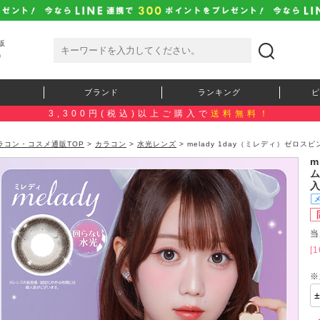
販
）
ブランド
ランキング
ピ
3,300円(税込)以上ご購入で
送料無料！
ラコン・コスメ通販TOP
>
カラコン
>
水光レンズ
> melady 1day（ミレディ）ゼロ
m
当
[