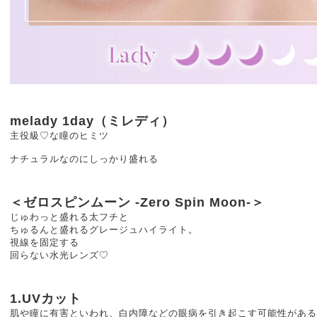
melady 1day（ミレディ）
主役級♡な瞳のヒミツ
ナチュラルなのにしっかり盛れる
＜ゼロスピンムーン -Zero Spin Moon-＞
じゅわっと盛れる太フチと
ちゅるんと盛れるグレージュハイライト。
視線を固定する
回らない水光レンズ♡
1.UVカット
肌や瞳に有害といわれ、白内障などの眼病を引き起こす可能性がある