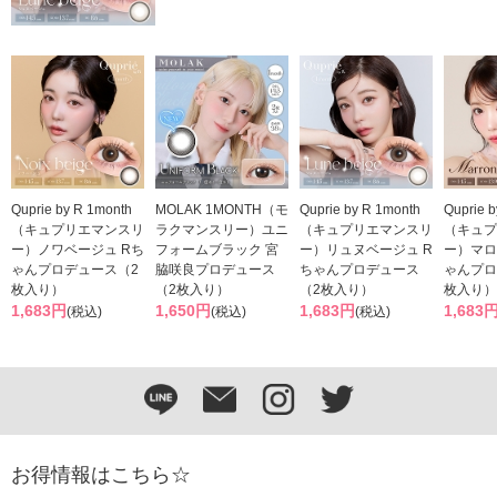
Quprie by R 1month
MOLAK 1MONTH（モ
Quprie by R 1month
Quprie 
（キュプリエマンスリ
ラクマンスリー）ユニ
（キュプリエマンスリ
（キュプ
ー）ノワベージュ Rち
フォームブラック 宮
ー）リュヌベージュ R
ー）マロ
ゃんプロデュース（2
脇咲良プロデュース
ちゃんプロデュース
ゃんプロ
枚入り）
（2枚入り）
（2枚入り）
枚入り）
1,683円
1,650円
1,683円
1,683
(税込)
(税込)
(税込)
お得情報はこちら☆