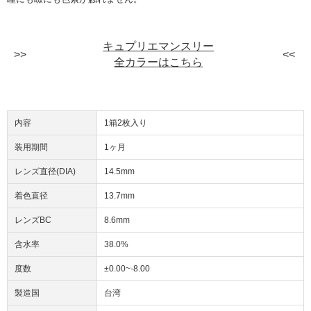
キュプリエマンスリー
全カラーはこちら
内容
1箱2枚入り
装用期間
1ヶ月
レンズ直径(DIA)
14.5mm
着色直径
13.7mm
レンズBC
8.6mm
含水率
38.0%
度数
±0.00~-8.00
製造国
台湾