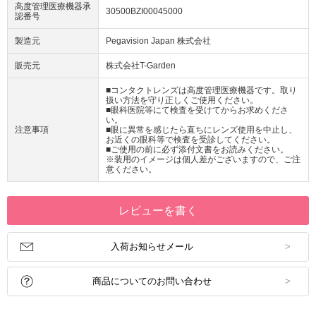
高度管理医療機器承
30500BZI00045000
認番号
製造元
Pegavision Japan 株式会社
販売元
株式会社T-Garden
■コンタクトレンズは高度管理医療機器です。取り
扱い方法を守り正しくご使用ください。
■眼科医院等にて検査を受けてからお求めくださ
い。
注意事項
■眼に異常を感じたら直ちにレンズ使用を中止し、
お近くの眼科等で検査を受診してください。
■ご使用の前に必ず添付文書をお読みください。
※装用のイメージは個人差がございますので、ご注
意ください。
レビューを書く
入荷お知らせメール
商品についてのお問い合わせ