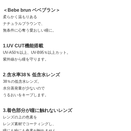
＜Bebe brun ベベブラン＞
柔らかく温もりある
ナチュラルブラウンで、
無条件に心奪う愛おしい瞳に。
1.UV CUT機能搭載
UV-A50％以上、UV-B95％以上カット。
紫外線から瞳を守ります。
2.含水率38％ 低含水レンズ
38％の低含水レンズ。
水分蒸発量が少ないので
うるおいをキープします。
3.着色部分が瞳に触れないレンズ
レンズの上の色素を
レンズ素材でコーティングし、
瞳にも瞼にも色素が触れません。