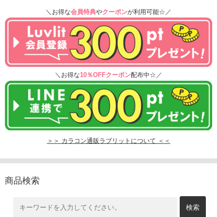
＼お得な
会員特典
や
クーポン
が利用可能☆／
＼お得な
10％OFFクーポン
配布中☆／
＞＞ カラコン通販ラブリットについて ＜＜
商品検索