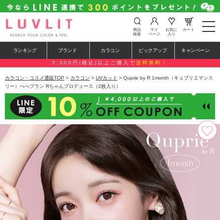
t
商品
マイ
お気に
カート
o
検索
ページ
入り
g
g
ランキング
ブランド
カラコン
ピックアップ
キャンペーン
l
e
3,300円(税込)以上ご購入で
送料無料！
n
a
カラコン・コスメ通販TOP
>
カラコン
>
UVカット
> Quprie by R 1month（キュプリエマンス
v
リー）べべブラン Rちゃんプロデュース（2枚入り）
i
g
a
t
i
o
n