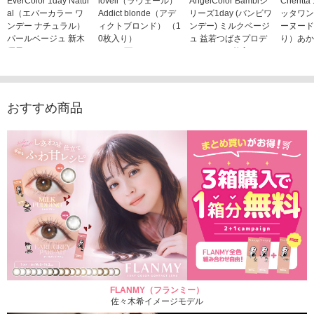
EverColor 1day Natur
loveil（ラヴェール）
AngelColor Bambiシ
Cheritt
al（エバーカラー ワ
Addict blonde（アデ
リーズ1day (バンビワ
ッタワン
ンデー ナチュラル）
ィクトブロンド） （1
ンデー) ミルクベージ
ーヌード
パールベージュ 新木
0枚入り）
ュ 益若つばさプロデ
り）あか
優子イメージモデルカ
1,760円
ュース（10枚入り）
ジモデル
(税込)
ラコン（20枚入り）
1,848円
1,683
(税込)
2,598円
(税込)
おすすめ商品
FLANMY（フランミー）
佐々木希イメージモデル