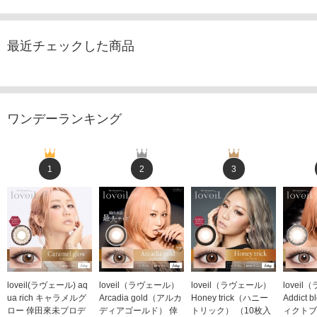
最近チェックした商品
ワンデーランキング
1
2
3
loveil(ラヴェール) aq
loveil（ラヴェール）
loveil（ラヴェール）
lovei
ua rich キャラメルグ
Arcadia gold（アルカ
Honey trick（ハニー
Addict
ロー 倖田來未プロデ
ディアゴールド） 倖
トリック） （10枚入
ィクトブ