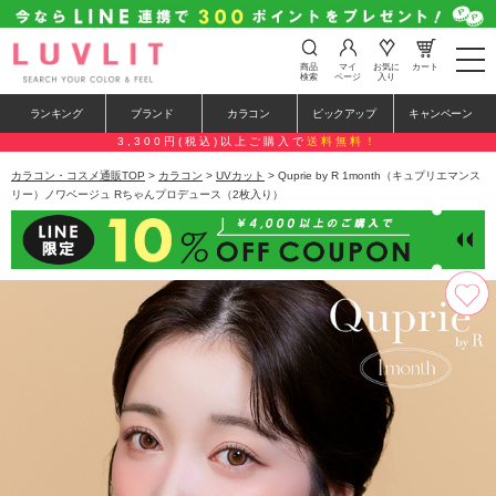
t
商品
マイ
お気に
カート
o
検索
ページ
入り
g
g
ランキング
ブランド
カラコン
ピックアップ
キャンペーン
l
e
3,300円(税込)以上ご購入で
送料無料！
n
a
カラコン・コスメ通販TOP
>
カラコン
>
UVカット
> Quprie by R 1month（キュプリエマンス
v
リー）ノワベージュ Rちゃんプロデュース（2枚入り）
i
g
a
t
i
o
n