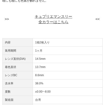
瞳にも瞼にも色素が触れません。
キュプリエマンスリー
全カラーはこちら
内容
1箱2枚入り
装用期間
1ヶ月
レンズ直径(DIA)
14.5mm
着色直径
13.7mm
レンズBC
8.6mm
含水率
38.0%
度数
±0.00~-8.00
製造国
台湾