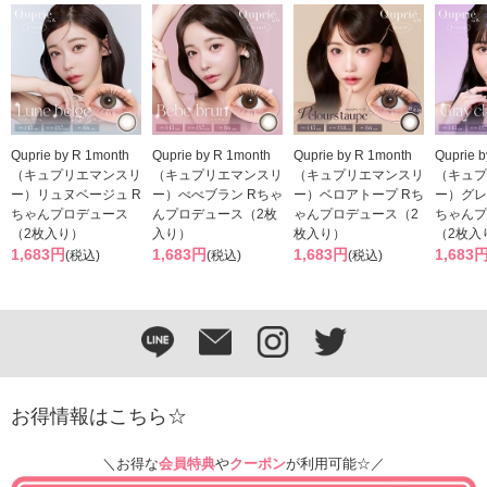
Quprie by R 1month
Quprie by R 1month
Quprie by R 1month
Quprie 
（キュプリエマンスリ
（キュプリエマンスリ
（キュプリエマンスリ
（キュプ
ー）リュヌベージュ R
ー）べべブラン Rちゃ
ー）ベロアトープ Rち
ー）グレ
ちゃんプロデュース
んプロデュース（2枚
ゃんプロデュース（2
ちゃんプ
（2枚入り）
入り）
枚入り）
（2枚入
1,683円
1,683円
1,683円
1,683
(税込)
(税込)
(税込)
お得情報はこちら☆
＼お得な
会員特典
や
クーポン
が利用可能☆／