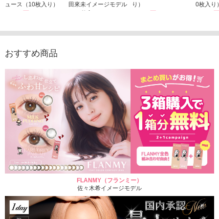
ュース（10枚入り）
田來未イメージモデル
り）
0枚入り
1,760円
（10枚入り）
1,760円
1,760
(税込)
(税込)
1,760円
(税込)
おすすめ商品
FLANMY（フランミー）
佐々木希イメージモデル