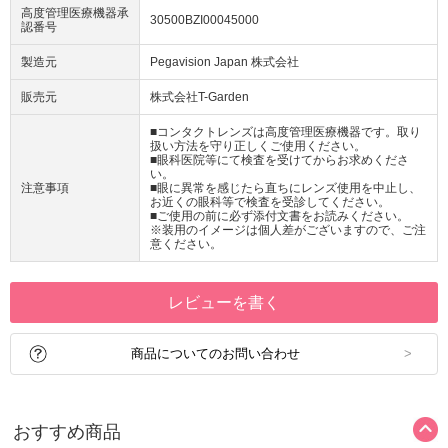
高度管理医療機器承
30500BZI00045000
認番号
製造元
Pegavision Japan 株式会社
販売元
株式会社T-Garden
■コンタクトレンズは高度管理医療機器です。取り
扱い方法を守り正しくご使用ください。
■眼科医院等にて検査を受けてからお求めくださ
い。
注意事項
■眼に異常を感じたら直ちにレンズ使用を中止し、
お近くの眼科等で検査を受診してください。
■ご使用の前に必ず添付文書をお読みください。
※装用のイメージは個人差がございますので、ご注
意ください。
レビューを書く
商品についてのお問い合わせ
おすすめ商品