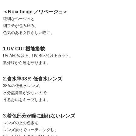
＜Noix beige ノワベージュ＞
繊細なベージュと
細フチが包み込み、
色気のある女性らしい瞳に。
1.UV CUT機能搭載
UV-A50％以上、UV-B95％以上カット。
紫外線から瞳を守ります。
2.含水率38％ 低含水レンズ
38％の低含水レンズ。
水分蒸発量が少ないので
うるおいをキープします。
3.着色部分が瞳に触れないレンズ
レンズの上の色素を
レンズ素材でコーティングし、