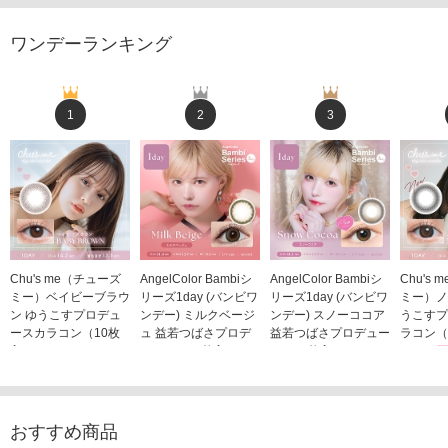
ワンデーランキング
1
2
3
Chu's me（チューズ
AngelColor Bambiシ
AngelColor Bambiシ
Chu's
ミー）ベイビーブラウ
リーズ1day (バンビワ
リーズ1day (バンビワ
ミー）ノ
ン ゆうこすプロデュ
ンデー) ミルクベージ
ンデー) スノーココア
うこすプ
ースカラコン（10枚
ュ 益若つばさプロデ
益若つばさプロデュー
ラコン（
入り）
ュース（10枚入り）
ス（10枚入り）
1,705
1,705円
1,848円
1,848円
(税込)
(税込)
(税込)
おすすめ商品