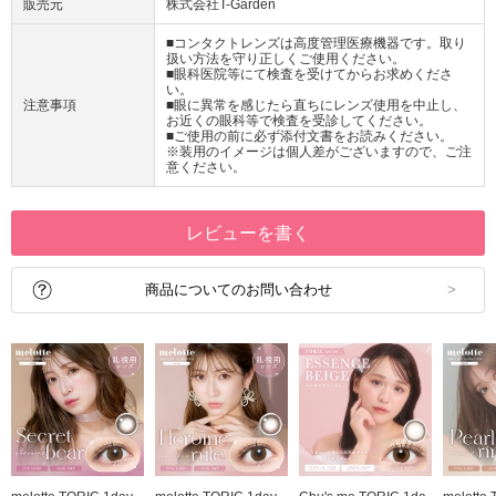
販売元
株式会社T-Garden
■コンタクトレンズは高度管理医療機器です。取り
扱い方法を守り正しくご使用ください。
■眼科医院等にて検査を受けてからお求めくださ
い。
注意事項
■眼に異常を感じたら直ちにレンズ使用を中止し、
お近くの眼科等で検査を受診してください。
■ご使用の前に必ず添付文書をお読みください。
※装用のイメージは個人差がございますので、ご注
意ください。
レビューを書く
商品についてのお問い合わせ