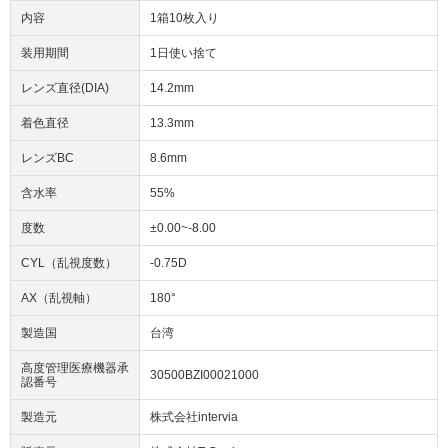
内容
1箱10枚入り
装用期間
1日使い捨て
レンズ直径(DIA)
14.2mm
着色直径
13.3mm
レンズBC
8.6mm
含水率
55%
度数
±0.00~-8.00
CYL（乱視度数）
-0.75D
AX（乱視軸）
180°
製造国
台湾
高度管理医療機器承
30500BZI00021000
認番号
製造元
株式会社intervia