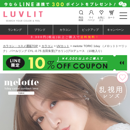
t
商品
マイ
お気に
カート
o
検索
ページ
入り
g
g
ランキング
ブランド
カラコン
ピックアップ
キャンペーン
l
e
3,300円(税込)以上ご購入で
送料無料！
n
a
カラコン・コスメ通販TOP
>
カラコン
>
UVカット
> melotte TORIC 1day （メロットトーリッ
v
ク） パールリング CYL:-0.75 吉田朱里(アカリン)プロデュース （10枚入り）
i
g
a
t
i
o
n