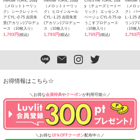
melotte TORIC 1day
melotte TORIC 1day
Chu's me TORIC 1da
melotte
（メロットトーリッ
（メロットトーリッ
y （チューズミートー
（メロッ
ク） シークレットベ
ク） ヒロインルール
リック） エッセンス
ク） パ
ア CYL:-0.75 吉田朱
CYL:-1.25 吉田朱里
ベージュ CYL-0.75 ゆ
L:-1.2
里(アカリン)プロデュ
(アカリン)プロデュー
うこすプロデュース
リン)プ
ース （10枚入り）
ス （10枚入り）
（10枚入り）
（10枚
1,793円
1,793円
1,705円
1,793
(税込)
(税込)
(税込)
お得情報はこちら☆
＼お得な
会員特典
や
クーポン
が利用可能☆／
＼お得な
10％OFFクーポン
配布中☆／