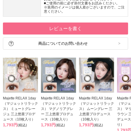
■ご使用の前に必ず添付文書をお読みください。
※装用のイメージは個人差がございますので、ご注
意ください。
レビューを書く
商品についてのお問い合わせ
Majette RELAX 1day
Majette RELAX 1day
Majette RELAX 1day
Majette
（マジェットリラック
（マジェットリラック
（マジェットリラック
（マジェ
ス） ミュートグレー
ス） マグノリアグレ
ス） ムーングレー 三
ス） マ
ジュ 三上悠亜プロデ
ー 三上悠亜プロデュ
上悠亜プロデュース
ラウン 
ュース（10枚入り）
ース（10枚入り）
（10枚入り）
デュース
1,793円
1,793円
1,793円
り）
(税込)
(税込)
(税込)
1,793