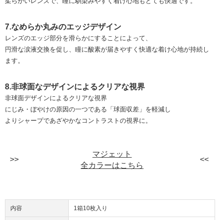
柔らかいレンズで、瞳に馴染みやすく着け心地もとても快適です。
7.なめらか丸みのエッジデザイン
レンズのエッジ部分を滑らかにすることによって、
円滑な涙液交換を促し、瞳に酸素が届きやすく快適な着け心地が持続し
ます。
8.非球面なデザインによるクリアな視界
非球面デザインによるクリアな視界
にじみ・ぼやけの原因の一つである「球面収差」を軽減し
よりシャープであざやかなコントラストの視界に。
マジェット
全カラーはこちら
内容
1箱10枚入り