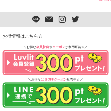
お得情報はこちら☆
＼お得な
会員特典
や
クーポン
が利用可能☆／
＼お得な
10％OFFクーポン
配布中☆／