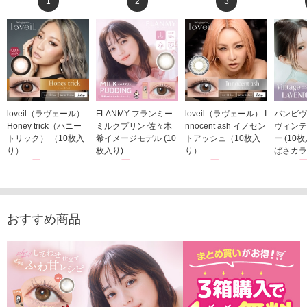
1
2
3
loveil（ラヴェール）
FLANMY フランミー
loveil（ラヴェール） I
バンビヴ
Honey trick（ハニー
ミルクプリン 佐々木
nnocent ash イノセン
ヴィンテ
トリック） （10枚入
希イメージモデル (10
トアッシュ（10枚入
ー (10
り）
枚入り)
り）
ばさカラ
1,760円
1,815円
1,760円
1,848
(税込)
(税込)
(税込)
おすすめ商品