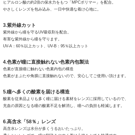
ヒアルロン酸の約2倍の保水力をもつ「MPCポリマー」を配合。
やさしくレンズを包み込み、一日中快適な着け心地に。
3.紫外線カット
紫外線から瞳を守るUV吸収剤を配合。
有害な紫外線から瞳を守ります。
UV-A：60％以上カット、UV-B：95％以上カット
4.色素が瞳に直接触れない色素内包製法
色素が直接瞳に触れない色素内包の構造
色素がまぶたや角膜に直接触れないので、安心してご使用い頂けます。
5.瞳へ多くの酸素を届ける構造
酸素を従来品よりも多く瞳に届ける素材をレンズに採用しているので、
充血の原因となる瞳の酸素不足を解消し、瞳への負担も軽減します。
6.高含水「58％」レンズ
高含水レンズは水分が多くうるおいたっぷり。