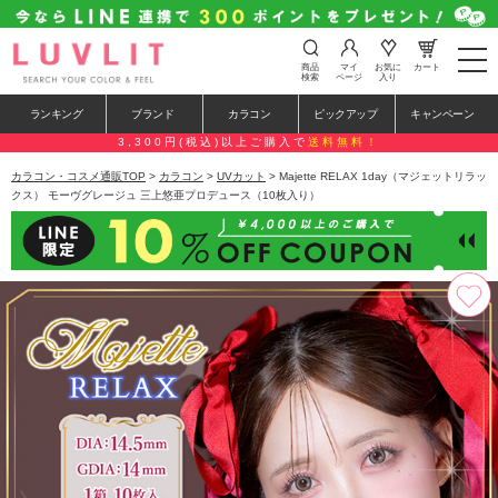
t
商品
マイ
お気に
カート
o
検索
ページ
入り
g
g
ランキング
ブランド
カラコン
ピックアップ
キャンペーン
l
e
3,300円(税込)以上ご購入で
送料無料！
n
a
カラコン・コスメ通販TOP
>
カラコン
>
UVカット
> Majette RELAX 1day（マジェットリラッ
v
クス） モーヴグレージュ 三上悠亜プロデュース（10枚入り）
i
g
a
t
i
o
n