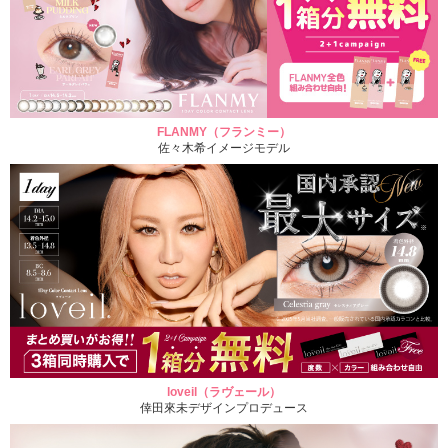
FLANMY（フランミー）
佐々木希イメージモデル
loveil（ラヴェール）
倖田來未デザインプロデュース