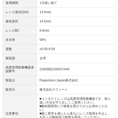
装用期間
1日使い捨て
レンズ直径(DIA)
14.5mm
着色直径
14.0mm
レンズBC
8.6mm
含水率
58%
度数
±0.00-8.00
製造国
台湾
高度管理医療機器承
22800BZ100037A40
認番号
製造元
Pegavision Japan株式会社
販売元
株式会社スウィート
■コンタクトレンズは高度管理医療機器です。取り
扱い方法を守り正しくご使用ください。
■眼科医院等にて検査を受けてからお求めくださ
い。
注意事項
■眼に異常を感じたら直ちにレンズ使用を中止し、
お近くの眼科等で検査を受診してください。