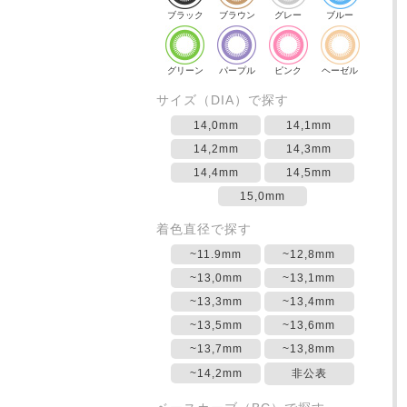
ブラック
ブラウン
グレー
ブルー
グリーン
パープル
ピンク
ヘーゼル
サイズ（DIA）で探す
14,0mm
14,1mm
14,2mm
14,3mm
14,4mm
14,5mm
15,0mm
着色直径で探す
~11.9mm
~12,8mm
~13,0mm
~13,1mm
~13,3mm
~13,4mm
~13,5mm
~13,6mm
~13,7mm
~13,8mm
~14,2mm
非公表