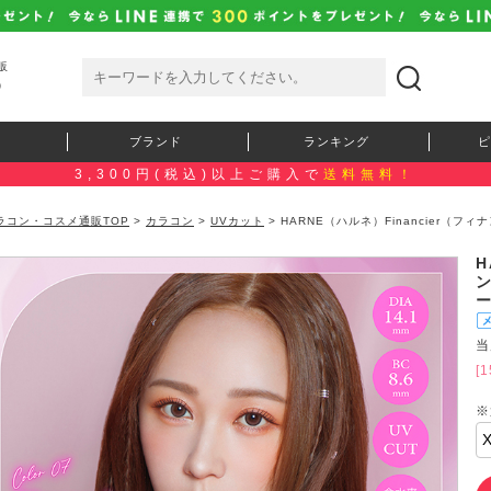
販
）
ブランド
ランキング
ピ
3,300円(税込)以上ご購入で
送料無料！
ラコン・コスメ通販TOP
>
カラコン
>
UVカット
> HARNE（ハルネ）Financier（
）
H
当
[