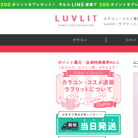
カラコン・コスメ通
Luvlit（ラブリット
カラコン
コスメ
ポイント還元・会員特典業界No.1
カ
り
＼あなたの「なりたい瞳」を叶えます／