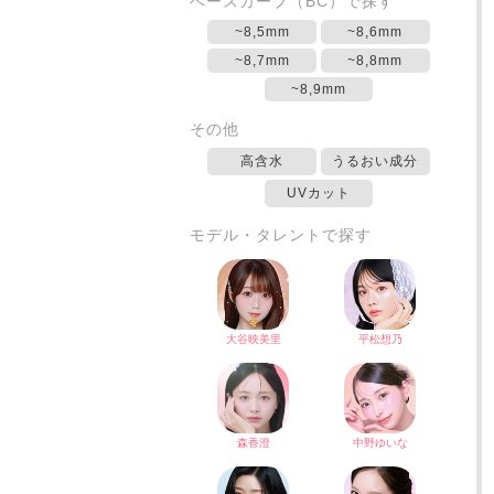
ベースカーブ（BC）で探す
~8,5mm
~8,6mm
~8,7mm
~8,8mm
~8,9mm
その他
高含水
うるおい成分
UVカット
モデル・タレントで探す