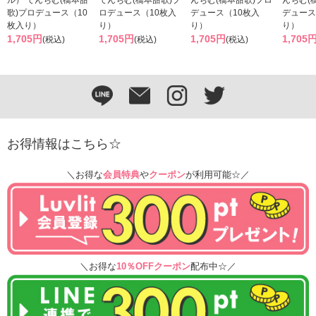
歌)プロデュース（10
ロデュース（10枚入
デュース（10枚入
デュース
枚入り）
り）
り）
り）
1,705円
1,705円
1,705円
1,705
(税込)
(税込)
(税込)
お得情報はこちら☆
＼お得な
会員特典
や
クーポン
が利用可能☆／
＼お得な
10％OFFクーポン
配布中☆／