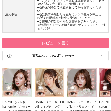
■コンタクトレンズは高度管理医療機器です。取り
扱い方法を守り正しくご使用ください。
■眼科医院等にて検査を受けてからお求めくださ
い。
注意事項
■眼に異常を感じたら直ちにレンズ使用を中止し、
お近くの眼科等で検査を受診してください。
■ご使用の前に必ず添付文書をお読みください。
※装用のイメージは個人差がございますので、ご注
意ください。
レビューを書く
商品についてのお問い合わせ
HARNE（ハルネ） C
HARNE（ハルネ）Pu
HARNE（ハルネ） Tr
HARN
hamomile（カモミー
dding（プディング）
uffle（トリュフ） て
caron
ル） てんちむ(橋本甜
てんちむ(橋本甜歌)プ
んちむ(橋本甜歌)プロ
んちむ(