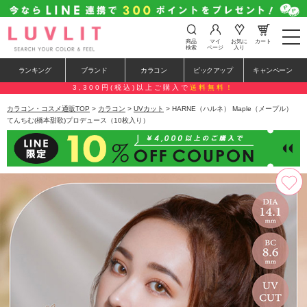
t
商品
マイ
お気に
カート
o
検索
ページ
入り
g
g
ランキング
ブランド
カラコン
ピックアップ
キャンペーン
l
e
3,300円(税込)以上ご購入で
送料無料！
n
a
カラコン・コスメ通販TOP
>
カラコン
>
UVカット
> HARNE（ハルネ） Maple（メープル）
v
てんちむ(橋本甜歌)プロデュース（10枚入り）
i
g
a
t
i
o
n