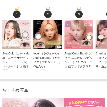
1
2
3
EverColor 1day Natur
loveil（ラヴェール）
AngelColor Bambiシ
Cheritt
al（エバーカラー ワ
Addict blonde（アデ
リーズ1day (バンビワ
ッタワン
ンデー ナチュラル）
ィクトブロンド） （1
ンデー) ミルクベージ
ーヌード
パールベージュ 新木
0枚入り）
ュ 益若つばさプロデ
り）あか
優子イメージモデルカ
1,760円
ュース（10枚入り）
ジモデル
(税込)
ラコン（20枚入り）
1,848円
1,683
(税込)
2,598円
(税込)
おすすめ商品