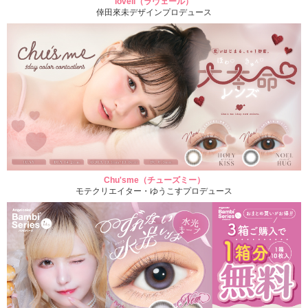
loveil（ラヴェール）
倖田來未デザインプロデュース
Chu'sme（チューズミー）
モテクリエイター・ゆうこすプロデュース