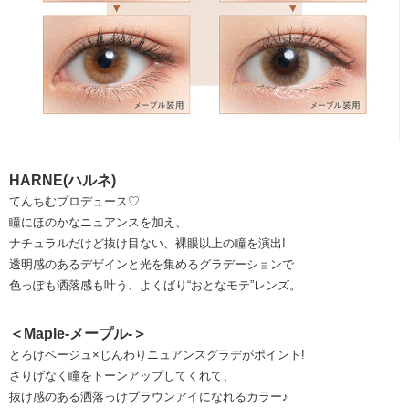
HARNE(ハルネ)
てんちむプロデュース♡
瞳にほのかなニュアンスを加え、
ナチュラルだけど抜け目ない、裸眼以上の瞳を演出!
透明感のあるデザインと光を集めるグラデーションで
色っぽも洒落感も叶う、よくばり“おとなモテ”レンズ。
＜Maple-メープル-＞
とろけベージュ×じんわりニュアンスグラデがポイント!
さりげなく瞳をトーンアップしてくれて、
抜け感のある洒落っけブラウンアイになれるカラー♪