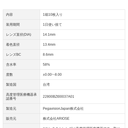
内容
1箱10枚入り
装用期間
1日使い捨て
レンズ直径(DIA)
14.1mm
着色直径
13.4mm
レンズBC
8.6mm
含水率
58%
度数
±0.00~-8.00
製造国
台湾
高度管理医療機器承
22800BZI00037A01
認番号
製造元
PegavisionJapan株式会社
販売元
株式会社ARIOSE