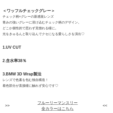
＜ワッフルチェックグレー＞
チェック柄×グレーの新感覚レンズ
⻘みの強いグレーに溶け込むチェック柄のデザイン。
どこか個性的で思わず見惚れる瞳に。
光をきゅるんと取り込んでクセになる愛らしさを演出♡
1.UV CUT
2.含水率38％
3.BMW 3D Wrap製法
レンズで色素を包む独自構造！
着色部分が直接瞳に触れず安心です♡
フルーリーマンスリー
全カラーはこちら