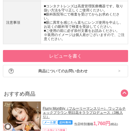
■コンタクトレンズは高度管理医療機器です。取り
扱い方法を守り正しくご使用ください。
■眼科医院等にて検査を受けてからお求めくださ
い。
注意事項
■眼に異常を感じたら直ちにレンズ使用を中止し、
お近くの眼科等で検査を受診してください。
■ご使用の前に必ず添付文書をお読みください。
※装用のイメージは個人差がございますので、ご注
意ください。
レビューを書く
商品についてのお問い合わせ
おすすめ商品
Flurry Monthly（フルーリーマンスリー） ワッフルチ
ェックブラウン 明日花キララプロデュース（3枚入
り）
1,760円
当店特別価格
(税込)