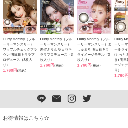
Flurry Monthly（フル
Flurry Monthly（フル
Flurry Monthly（フル
Flurry 
ーリーマンスリー）
ーリーマンスリー）
ーリーマンスリー）ま
ーリーマ
ワッフルチェックブラ
黒蜜ぷりん 明日花キ
しゅまろ 明日花キラ
ールライ
ウン 明日花キララプ
ララプロデュース（3
ライメージモデル（3
(もっと
ロデュース（3枚入
枚入り）
枚入り）
き) 明
り）
1,760円
1,760円
ージモデ
(税込)
(税込)
1,760円
り）
(税込)
1,760
お得情報はこちら☆