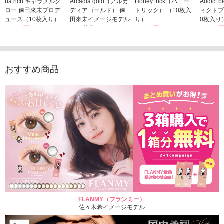
ua rich キャラメルグ
Arcadia gold（アルカ
Honey trick（ハニー
Addict
ロー 倖田來未プロデ
ディアゴールド） 倖
トリック） （10枚入
ィクトブ
ュース（10枚入り）
田來未イメージモデル
り）
0枚入り
1,760円
（10枚入り）
1,760円
1,760
(税込)
(税込)
1,760円
(税込)
おすすめ商品
FLANMY（フランミー）
佐々木希イメージモデル