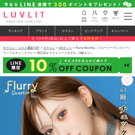
t
商品
マイ
お気に
カート
o
検索
ページ
入り
g
g
ランキング
ブランド
カラコン
ピックアップ
キャンペーン
l
e
3,300円(税込)以上ご購入で
送料無料！
n
a
カラコン・コスメ通販TOP
>
カラコン
>
UVカット
> Flurry Monthly（フルーリーマンスリー）
v
ワッフルチェックグレー 明日花キラライメージモデル（3枚入り）
i
g
a
t
i
o
n