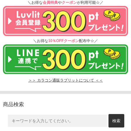
＼お得な
会員特典
や
クーポン
が利用可能☆／
＼お得な
10％OFFクーポン
配布中☆／
＞＞ カラコン通販ラブリットについて ＜＜
商品検索