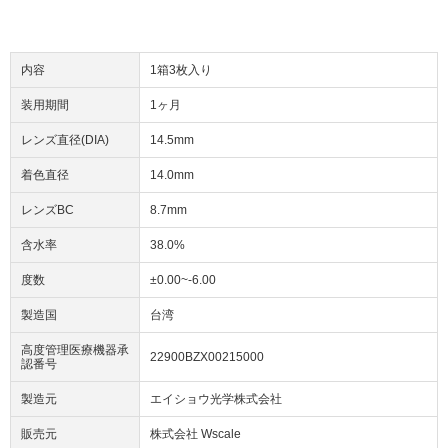
内容
1箱3枚入り
装用期間
1ヶ月
レンズ直径(DIA)
14.5mm
着色直径
14.0mm
レンズBC
8.7mm
含水率
38.0%
度数
±0.00~-6.00
製造国
台湾
高度管理医療機器承
22900BZX00215000
認番号
製造元
エイショウ光学株式会社
販売元
株式会社 Wscale