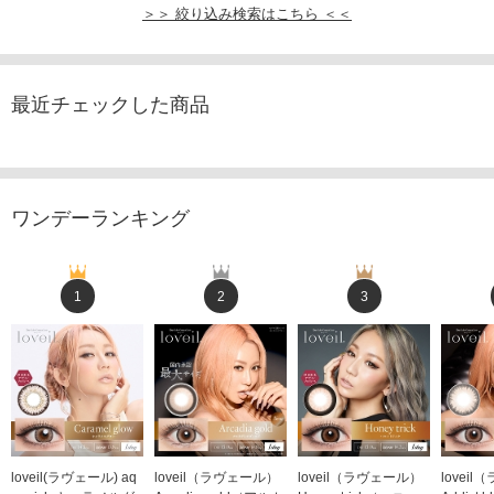
＞＞ 絞り込み検索はこちら ＜＜
最近チェックした商品
ワンデーランキング
1
2
3
loveil(ラヴェール) aq
loveil（ラヴェール）
loveil（ラヴェール）
lovei