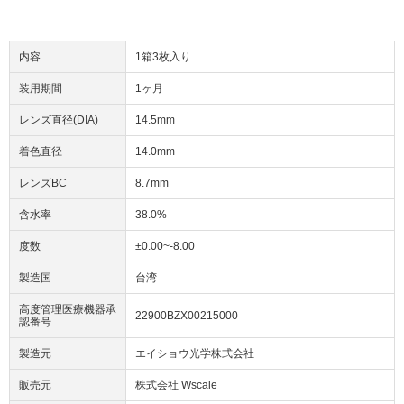
内容
1箱3枚入り
装用期間
1ヶ月
レンズ直径(DIA)
14.5mm
着色直径
14.0mm
レンズBC
8.7mm
含水率
38.0%
度数
±0.00~-8.00
製造国
台湾
高度管理医療機器承
22900BZX00215000
認番号
製造元
エイショウ光学株式会社
販売元
株式会社 Wscale