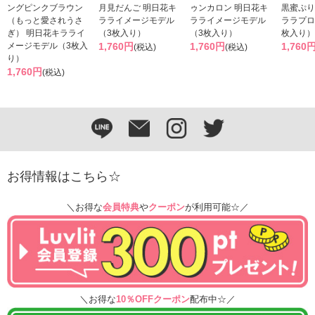
ングピンクブラウン
月見だんご 明日花キ
ゥンカロン 明日花キ
黒蜜ぷり
（もっと愛されうさ
ラライメージモデル
ラライメージモデル
ララプロ
ぎ） 明日花キラライ
（3枚入り）
（3枚入り）
枚入り）
メージモデル（3枚入
1,760円
1,760円
1,760
(税込)
(税込)
り）
1,760円
(税込)
お得情報はこちら☆
＼お得な
会員特典
や
クーポン
が利用可能☆／
＼お得な
10％OFFクーポン
配布中☆／