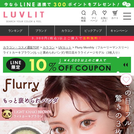
t
商品
マイ
お気に
カート
o
検索
ページ
入り
g
g
ランキング
ブランド
カラコン
ピックアップ
キャンペーン
l
e
3,300円(税込)以上ご購入で
送料無料！
n
a
カラコン・コスメ通販TOP
>
カラコン
>
UVカット
> Flurry Monthly（フルーリーマンスリー）
v
ライトカーキブラウン(もっと褒められパンダ) 明日花キラライメージモデル（3枚入り）
i
g
a
t
i
o
n