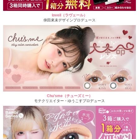
loveil（ラヴェール）
倖田來未デザインプロデュース
Chu'sme（チューズミー）
モテクリエイター・ゆうこすプロデュース