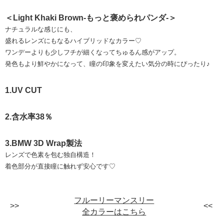
＜Light Khaki Brown-もっと褒められパンダ-＞
ナチュラルな感じにも、
盛れるレンズにもなるハイブリッドなカラー♡
ワンデーよりも少しフチが細くなってちゅるん感がアップ。
発色もより鮮やかになって、瞳の印象を変えたい気分の時にぴったり♪
1.UV CUT
2.含水率38％
3.BMW 3D Wrap製法
レンズで色素を包む独自構造！
着色部分が直接瞳に触れず安心です♡
フルーリーマンスリー
全カラーはこちら