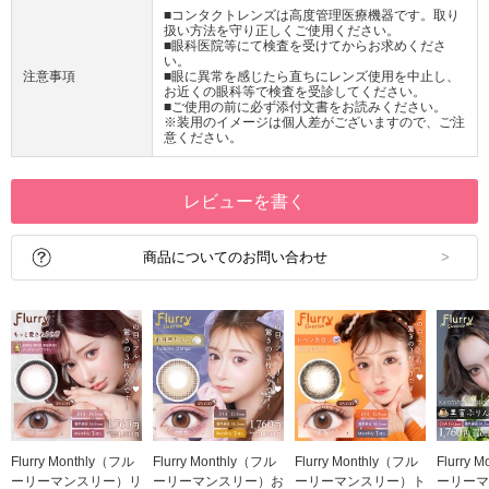
■コンタクトレンズは高度管理医療機器です。取り
扱い方法を守り正しくご使用ください。
■眼科医院等にて検査を受けてからお求めくださ
い。
注意事項
■眼に異常を感じたら直ちにレンズ使用を中止し、
お近くの眼科等で検査を受診してください。
■ご使用の前に必ず添付文書をお読みください。
※装用のイメージは個人差がございますので、ご注
意ください。
レビューを書く
商品についてのお問い合わせ
Flurry Monthly（フル
Flurry Monthly（フル
Flurry Monthly（フル
Flurry 
ーリーマンスリー）リ
ーリーマンスリー）お
ーリーマンスリー）ト
ーリーマ