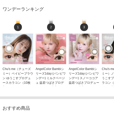
ワンデーランキング
1
2
3
Chu's me（チューズ
AngelColor Bambiシ
AngelColor Bambiシ
Chu's
ミー）ベイビーブラウ
リーズ1day (バンビワ
リーズ1day (バンビワ
ミー）ノ
ン ゆうこすプロデュ
ンデー) ミルクベージ
ンデー) スノーココア
うこすプ
ースカラコン（10枚
ュ 益若つばさプロデ
益若つばさプロデュー
ラコン（
入り）
ュース（10枚入り）
ス（10枚入り）
1,705
1,705円
1,848円
1,848円
(税込)
(税込)
(税込)
おすすめ商品